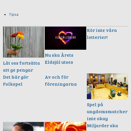
Tipsa
Rör inte våra
lotterier!
Nu ska Årets
Eldsjäl utses
Låt oss fortsätta
att ge pengar
Det här gör
Av och för
Folkspel
föreningarna
Spel på
ungdomsmatcher
inte okay
Miljarder ska