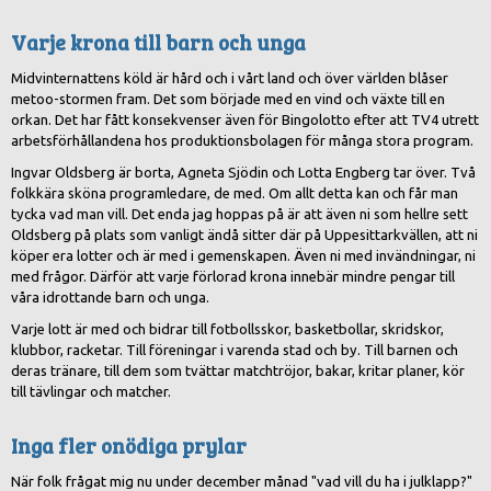
Varje krona till barn och unga
Midvinternattens köld är hård och i vårt land och över världen blåser
metoo-stormen fram. Det som började med en vind och växte till en
orkan. Det har fått konsekvenser även för Bingolotto efter att TV4 utrett
arbetsförhållandena hos produktionsbolagen för många stora program.
Ingvar Oldsberg är borta, Agneta Sjödin och Lotta Engberg tar över. Två
folkkära sköna programledare, de med. Om allt detta kan och får man
tycka vad man vill. Det enda jag hoppas på är att även ni som hellre sett
Oldsberg på plats som vanligt ändå sitter där på Uppesittarkvällen, att ni
köper era lotter och är med i gemenskapen. Även ni med invändningar, ni
med frågor. Därför att varje förlorad krona innebär mindre pengar till
våra idrottande barn och unga.
Varje lott är med och bidrar till fotbollsskor, basketbollar, skridskor,
klubbor, racketar. Till föreningar i varenda stad och by. Till barnen och
deras tränare, till dem som tvättar matchtröjor, bakar, kritar planer, kör
till tävlingar och matcher.
Inga fler onödiga prylar
När folk frågat mig nu under december månad "vad vill du ha i julklapp?"