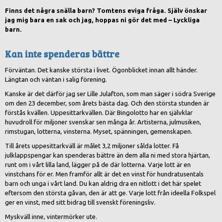
Finns det några snälla barn? Tomtens eviga fråga. Själv önskar
jag mig bara en sak och jag, hoppas ni gör det med – Lyckliga
barn.
Kan inte spenderas bättre
Förväntan. Det kanske största i livet. Ögonblicket innan allt händer.
Längtan och väntan i salig förening.
Kanske är det därför jag ser Lille Julafton, som man säger i södra Sverige
om den 23 december, som årets bästa dag. Och den största stunden är
förstås kvällen. Uppesittarkvällen. Där Bingolotto har en självklar
huvudroll för miljoner svenskar sen många år. Artisterna, julmusiken,
rimstugan, lotterna, vinsterna. Myset, spänningen, gemenskapen.
Till årets uppesittarkväll är målet 3,2 miljoner sålda lotter. Få
julklappspengar kan spenderas bättre än dem alla ni med stora hjärtan,
runt om i vårt lilla land, lägger på de där lotterna. Varje lott är en
vinstchans för er. Men framför allt är det en vinst för hundratusentals
barn och unga i vårt land. Du kan aldrig dra en nitlott i det här spelet
eftersom den största gåvan, den är att ge. Varje lott från ideella Folkspel
ger en vinst, med sitt bidrag till svenskt föreningsliv.
Myskväll inne, vintermörker ute.