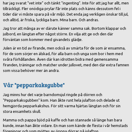
har jag svarat "vet inte" och tänkt "ingenting". Inte för att jag har allt, men
tillräckligt. Fler onödiga prylar får inte plats och känns dessutom fel i
tider där vi måste spara på vår miljö. Det enda jag verkligen önskar till jul,
och alltid, är friska, lyckliga barn. Mina barn. Och andras.
Jag tror att många av er därute känner samma sak. Bortom klappar och
julbord, en längtan efter något större. En vilja att ge och den där
förväntan som kommer med givandets glädje.
Julen är en tid av firande, men också av smärta för de som är ensamma,
för de som sörjer en älskad, för alla barn och unga som bor i hem med
svåra förhållanden. Även där kan idrotten bidra med gemensamma
firanden, träningar och matcher under jullovet, med den där extra famnen
som vissa behöver mer än andra.
Vår "pepparkaksgubbe"
Jag minns hur det varje barndomsjul ringde på dörren och
"Pepparkaksgubben" kom. Han åkte runt hela julafton och delade ut
hemgjorda pepparkakshus. För sitt varma hjärtas längtan och för sin
stora ensamhets skull.
Mamma och pappa bjöd på kaffe och han stannade så länge han bara
kunde, innan han åkte vidare. En man som kände de flesta i vår hemstads
föreningar och som möttes av öppna dörrar på julafton.