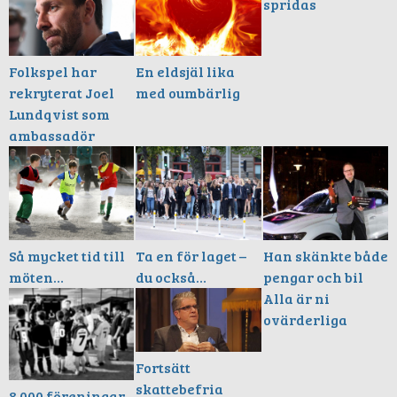
spridas
Folkspel har
En eldsjäl lika
rekryterat Joel
med oumbärlig
Lundqvist som
ambassadör
Ta en för laget –
Så mycket tid till
Han skänkte både
du också…
möten…
pengar och bil
Alla är ni
ovärderliga
Fortsätt
skattebefria
8 000 föreningar