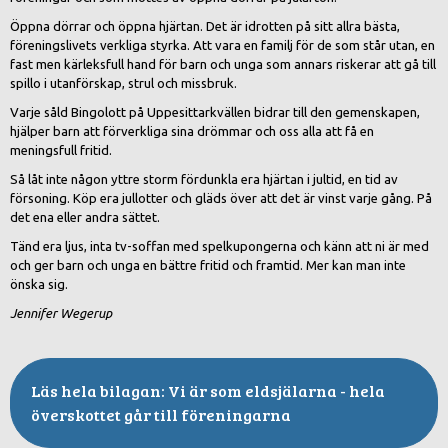
Öppna dörrar och öppna hjärtan. Det är idrotten på sitt allra bästa,
föreningslivets verkliga styrka. Att vara en familj för de som står utan, en
fast men kärleksfull hand för barn och unga som annars riskerar att gå till
spillo i utanförskap, strul och missbruk.
Varje såld Bingolott på Uppesittarkvällen bidrar till den gemenskapen,
hjälper barn att förverkliga sina drömmar och oss alla att få en
meningsfull fritid.
Så låt inte någon yttre storm fördunkla era hjärtan i jultid, en tid av
försoning. Köp era jullotter och gläds över att det är vinst varje gång. På
det ena eller andra sättet.
Tänd era ljus, inta tv-soffan med spelkupongerna och känn att ni är med
och ger barn och unga en bättre fritid och framtid. Mer kan man inte
önska sig.
Jennifer Wegerup
Vi är som eldsjälarna - hela
överskottet går till föreningarna