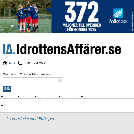
Mail
070 - 5647374
Sök bland 12.000 artiklar i arkivet:
Nyheter
Krönikor
Sport & spel
Nyhetsbrev
Arkiv
Om Idrottens Affärer
I samarbete med Folkspel