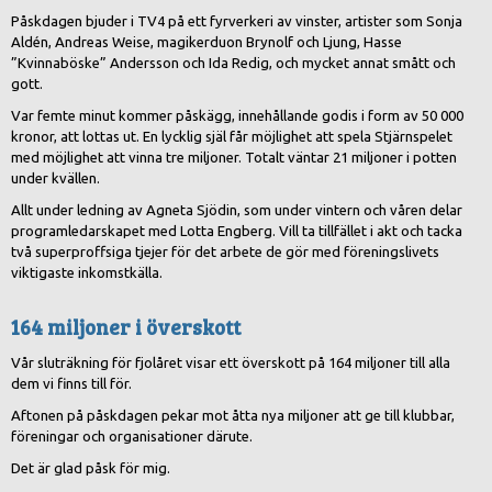
Påskdagen bjuder i TV4 på ett fyrverkeri av vinster, artister som Sonja
Aldén, Andreas Weise, magikerduon Brynolf och Ljung, Hasse
”Kvinnaböske” Andersson och Ida Redig, och mycket annat smått och
gott.
Var femte minut kommer påskägg, innehållande godis i form av 50 000
kronor, att lottas ut. En lycklig själ får möjlighet att spela Stjärnspelet
med möjlighet att vinna tre miljoner. Totalt väntar 21 miljoner i potten
under kvällen.
Allt under ledning av Agneta Sjödin, som under vintern och våren delar
programledarskapet med Lotta Engberg. Vill ta tillfället i akt och tacka
två superproffsiga tjejer för det arbete de gör med föreningslivets
viktigaste inkomstkälla.
164 miljoner i överskott
Vår sluträkning för fjolåret visar ett överskott på 164 miljoner till alla
dem vi finns till för.
Aftonen på påskdagen pekar mot åtta nya miljoner att ge till klubbar,
föreningar och organisationer därute.
Det är glad påsk för mig.