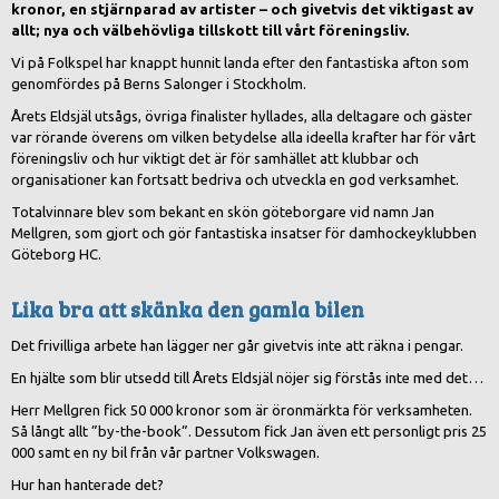
kronor, en stjärnparad av artister – och givetvis det viktigast av
allt; nya och välbehövliga tillskott till vårt föreningsliv.
Vi på Folkspel har knappt hunnit landa efter den fantastiska afton som
genomfördes på Berns Salonger i Stockholm.
Årets Eldsjäl utsågs, övriga finalister hyllades, alla deltagare och gäster
var rörande överens om vilken betydelse alla ideella krafter har för vårt
föreningsliv och hur viktigt det är för samhället att klubbar och
organisationer kan fortsatt bedriva och utveckla en god verksamhet.
Totalvinnare blev som bekant en skön göteborgare vid namn Jan
Mellgren, som gjort och gör fantastiska insatser för damhockeyklubben
Göteborg HC.
Lika bra att skänka den gamla bilen
Det frivilliga arbete han lägger ner går givetvis inte att räkna i pengar.
En hjälte som blir utsedd till Årets Eldsjäl nöjer sig förstås inte med det…
Herr Mellgren fick 50 000 kronor som är öronmärkta för verksamheten.
Så långt allt ”by-the-book”. Dessutom fick Jan även ett personligt pris 25
000 samt en ny bil från vår partner Volkswagen.
Hur han hanterade det?