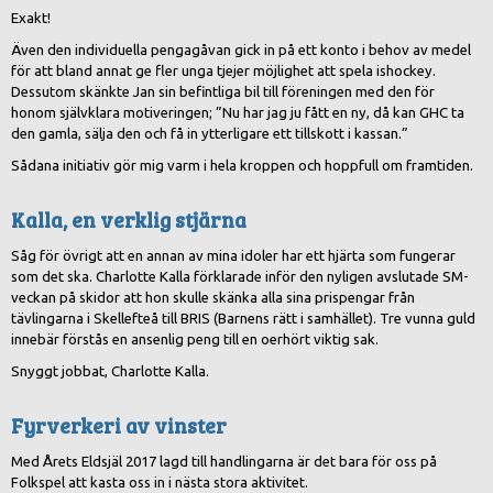
Exakt!
Även den individuella pengagåvan gick in på ett konto i behov av medel
för att bland annat ge fler unga tjejer möjlighet att spela ishockey.
Dessutom skänkte Jan sin befintliga bil till föreningen med den för
honom självklara motiveringen; ”Nu har jag ju fått en ny, då kan GHC ta
den gamla, sälja den och få in ytterligare ett tillskott i kassan.”
Sådana initiativ gör mig varm i hela kroppen och hoppfull om framtiden.
Kalla, en verklig stjärna
Såg för övrigt att en annan av mina idoler har ett hjärta som fungerar
som det ska. Charlotte Kalla förklarade inför den nyligen avslutade SM-
veckan på skidor att hon skulle skänka alla sina prispengar från
tävlingarna i Skellefteå till BRIS (Barnens rätt i samhället). Tre vunna guld
innebär förstås en ansenlig peng till en oerhört viktig sak.
Snyggt jobbat, Charlotte Kalla.
Fyrverkeri av vinster
Med Årets Eldsjäl 2017 lagd till handlingarna är det bara för oss på
Folkspel att kasta oss in i nästa stora aktivitet.