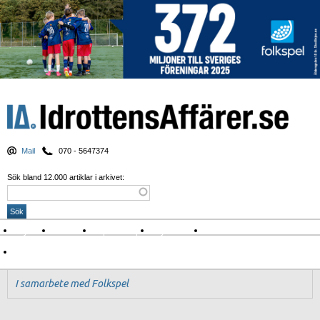
Mail
070 - 5647374
Sök bland 12.000 artiklar i arkivet:
Nyheter
Krönikor
Sport & spel
Nyhetsbrev
Arkiv
Om Idrottens Affärer
I samarbete med Folkspel