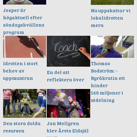
Jesper är
Nu uppskattar vi
högaktuell efter
lokalidrotten
söndagskvällens
mera
program
Thomas
Idrotten i stort
Bodström: -
behov av
En del att
Byråkratin ett
uppmuntran
reflektera över
hinder
160 miljoner i
utdelning
Den stora dolda
Jan Mellgren
resursen
blev Årets Eldsjäl