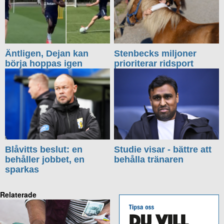
Äntligen, Dejan kan
Stenbecks miljoner
börja hoppas igen
prioriterar ridsport
Blåvitts beslut: en
Studie visar - bättre att
behåller jobbet, en
behålla tränaren
sparkas
Relaterade