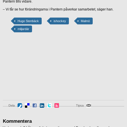
Pantern tills vidare.
– Vi får se hur förändringarna i Pantern påverkar samarbetet, säger han.
Hugo Stenbäck
ishockey
Malmö
miljardär
Dela
Tipsa
Kommentera