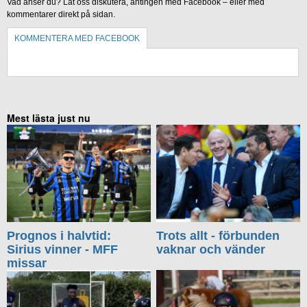
Vad anser du? Låt oss diskutera, antingen med Facebook – eller med
kommentarer direkt på sidan.
KOMMENTERA MED FACEBOOK
KOMMENTERA UTAN FACEBOOK
Mest lästa just nu
Prognos i halvtid:
Trots allt - förbunden
Sirius vinner - MFF
vaknar och vänder
missar