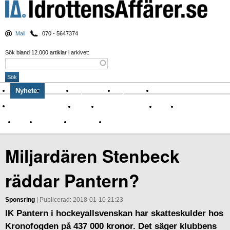
Mail
070 - 5647374
Sök bland 12.000 artiklar i arkivet:
Nyheter
Krönikor
Sport & spel
Nyhetsbrev
Arkiv
Om Idrottens Affärer
Affärer
I spåren av Corona
Arena
Event
Namn
Sponsring
TV-nyheter
Idrott & Turism
Miljardären Stenbeck
räddar Pantern?
Sponsring
| Publicerad: 2018-01-10 21:23
IK Pantern i hockeyallsvenskan har skatteskulder hos
Kronofogden på 437 000 kronor. Det säger klubbens