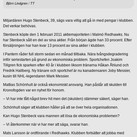
Björn Lindgren / TT
Miljardären Hugo Stenbeck, 39, sägs vara villig att gå in med pengar i klubben.
Det verkar behövas.
Stenbeck köpte den 1 februari 2011 aktiemajoriteten i Malmö Redhawks. Nu
har Stenbeck sålt en del av sina aktier. Från början ägde han 33 procent. Efter
försäljningen har han kvar 13 procent av sina aktier i klubben.
I Pantern råder full storm sedan en månad tillbaka. Nära tvångsdegradering
inför seriestarten på grund av ekonomiska problem. Sportchefen Joakim
Tillgren fick sparken efter 40 år i klubben liksom tränarna Håkan Åhlund och
Fredrik Hallberg. Ny tränare och sportchef är nu kanadensaren Joby Messier,
kusin till NHL-legendaren Mark Messier.
Mattias Schönhult är också ekonomiskt ansvarig. Han påstår att skulden till
Kronofogden var en nyhet för honom.
– Vi har inte fått något brev hit men det (skulden) stämmer säkert, säger han.
Schönhult säger att klubben håller på att se över hela organisationen.
Kan Hugo Stenbeck vara mannen att lösa de ekonomiska problemen?
– Vi återkommer när vi har mer att säga, svarar han.
Mats Larsson är ordförande i Redhawks. Klubben fortsätter att jobba med