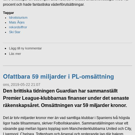
procent och hade fantastiska väderförutsättningar.
Taggar
Idrottsturism
Mats Årjes
rekordsiffror
Ski Star
Lägg till ny kommentar
Läs mer
Ofattbara 59 miljarder i PL-omsättning
ons, 2019-05-22 21:07
Den brittiska tidningen Guardian har sammanställt
Premier League-klubbarnas finanser under det senaste
räkenskapsåret. Omsättningen var 59 miljarder kronor.
Det är tolv miljarder kronor mer än vad samtliga klubbar i Spaniens två högsta
ligor hade tillsammans, skriver Fotbollskanalen. Sammanställningen visar ett
växande gap mellan ligans topplag som Manchesterklubbarna United och City,
Liverpool, Chelsea, Tottenham och Arsenal och resterande lag där bakom.