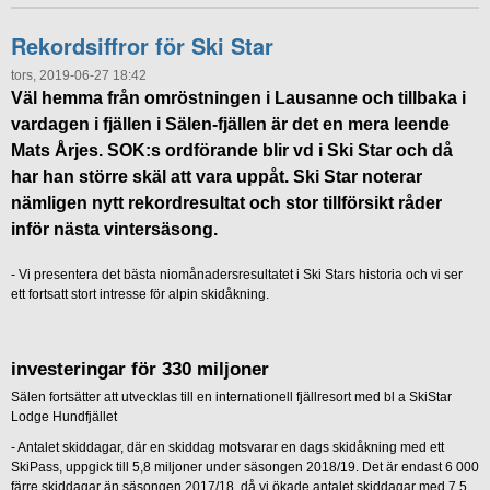
Rekordsiffror för Ski Star
tors, 2019-06-27 18:42
Väl hemma från omröstningen i Lausanne och tillbaka i
vardagen i fjällen i Sälen-fjällen är det en mera leende
Mats Årjes. SOK:s ordförande blir vd i Ski Star och då
har han större skäl att vara uppåt. Ski Star noterar
nämligen nytt rekordresultat och stor tillförsikt råder
inför nästa vintersäsong.
- Vi presentera det bästa niomånadersresultatet i Ski Stars historia och vi ser
ett fortsatt stort intresse för alpin skidåkning.
investeringar för 330 miljoner
Sälen fortsätter att utvecklas till en internationell fjällresort med bl a SkiStar
Lodge Hundfjället
- Antalet skiddagar, där en skiddag motsvarar en dags skidåkning med ett
SkiPass, uppgick till 5,8 miljoner under säsongen 2018/19. Det är endast 6 000
färre skiddagar än säsongen 2017/18, då vi ökade antalet skiddagar med 7,5