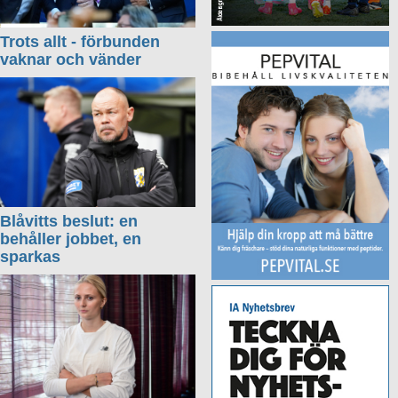
Trots allt - förbunden
vaknar och vänder
Blåvitts beslut: en
behåller jobbet, en
sparkas