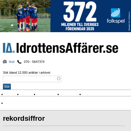
Mail
070 - 5647374
Sök bland 12.000 artiklar i arkivet:
Nyheter
Krönikor
Sport & spel
Nyhetsbrev
Arkiv
Om Idrottens Affärer
rekordsiffror