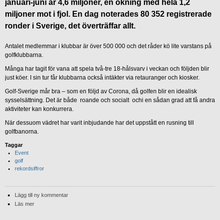
januari-juni är 4,6 miljoner, en ökning med hela 1,2
miljoner mot i fjol. En dag noterades 80 352 registrerade
ronder i Sverige, det överträffar allt.
Antalet medlemmar i klubbar är över 500 000 och det råder kö lite varstans på
golfklubbarna.
Många har tagit för vana att spela två-tre 18-hålsvarv i veckan och följden blir
just köer. I sin tur får klubbarna också intäkter via retauranger och kiosker.
Golf-Sverige mår bra – som en följd av Corona, då golfen blir en idealisk
sysselsättning. Det är både roande och socialt ochi en sådan grad att få andra
aktiviteter kan konkurrera.
När dessuom vädret har varit inbjudande har det uppstått en rusning till
golfbanorna.
Taggar
Event
golf
rekordsiffror
Lägg till ny kommentar
Läs mer