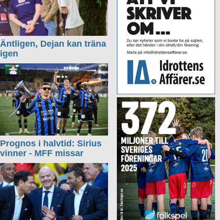
Äntligen, Dejan kan träna
igen
Prognos i halvtid: Sirius
vinner - MFF missar