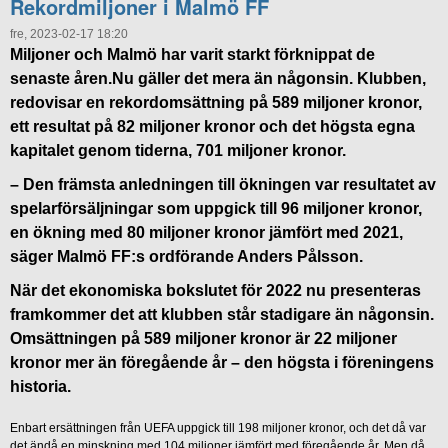
Rekordmiljoner i Malmö FF
fre, 2023-02-17 18:20
Miljoner och Malmö har varit starkt förknippat de
senaste åren.Nu gäller det mera än någonsin. Klubben,
redovisar en rekordomsättning på 589 miljoner kronor,
ett resultat på 82 miljoner kronor och det högsta egna
kapitalet genom tiderna, 701 miljoner kronor.
– Den främsta anledningen till ökningen var resultatet av
spelarförsäljningar som uppgick till 96 miljoner kronor,
en ökning med 80 miljoner kronor jämfört med 2021,
säger Malmö FF:s ordförande Anders Pålsson.
När det ekonomiska bokslutet för 2022 nu presenteras
framkommer det att klubben står stadigare än någonsin.
Omsättningen på 589 miljoner kronor är 22 miljoner
kronor mer än föregående år – den högsta i föreningens
historia.
Enbart ersättningen från UEFA uppgick till 198 miljoner kronor, och det då var
det ändå en minskning med 104 miljoner jämfört med föregående år. Men då