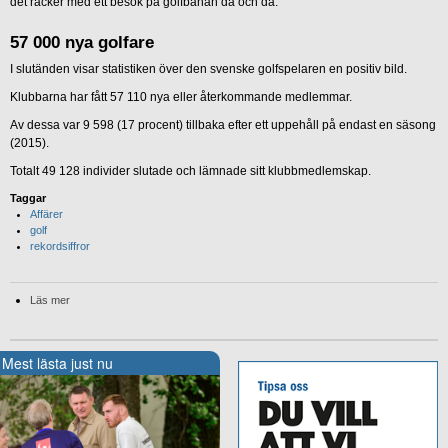
det räcker med ett besök på golfbanan då och då.
57 000 nya golfare
I slutänden visar statistiken över den svenske golfspelaren en positiv bild.
Klubbarna har fått 57 110 nya eller återkommande medlemmar.
Av dessa var 9 598 (17 procent) tillbaka efter ett uppehåll på endast en säsong
(2015).
Totalt 49 128 individer slutade och lämnade sitt klubbmedlemskap.
Taggar
Affärer
golf
rekordsiffror
Läs mer
Mest lästa just nu