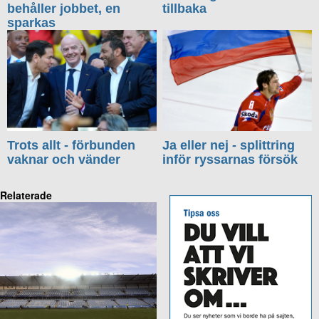
behåller jobbet, en
tillbaka
sparkas
Trots allt - förbunden
Ja eller nej - splittring
vaknar och vänder
inför ryssarnas försök
Relaterade