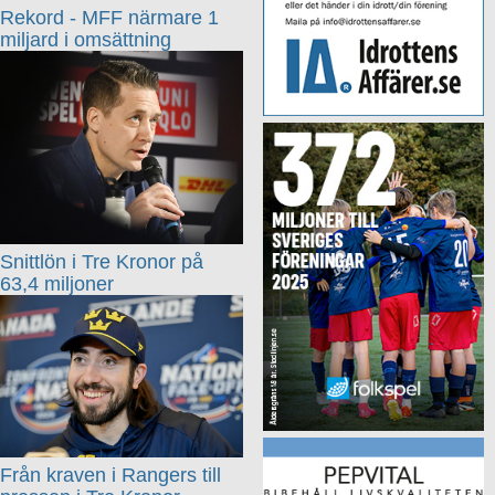
Rekord - MFF närmare 1
miljard i omsättning
Snittlön i Tre Kronor på
63,4 miljoner
Från kraven i Rangers till