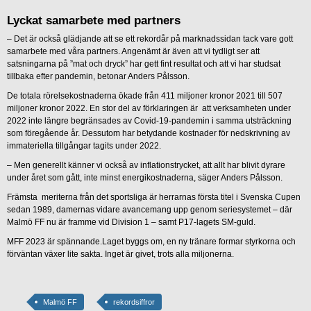
Lyckat samarbete med partners
– Det är också glädjande att se ett rekordår på marknadssidan tack vare gott
samarbete med våra partners. Angenämt är även att vi tydligt ser att
satsningarna på ”mat och dryck” har gett fint resultat och att vi har studsat
tillbaka efter pandemin, betonar Anders Pålsson.
De totala rörelsekostnaderna ökade från 411 miljoner kronor 2021 till 507
miljoner kronor 2022. En stor del av förklaringen är att verksamheten under
2022 inte längre begränsades av Covid-19-pandemin i samma utsträckning
som föregående år. Dessutom har betydande kostnader för nedskrivning av
immateriella tillgångar tagits under 2022.
– Men generellt känner vi också av inflationstrycket, att allt har blivit dyrare
under året som gått, inte minst energikostnaderna, säger Anders Pålsson.
Främsta meriterna från det sportsliga är herrarnas första titel i Svenska Cupen
sedan 1989, damernas vidare avancemang upp genom seriesystemet – där
Malmö FF nu är framme vid Division 1 – samt P17-lagets SM-guld.
MFF 2023 är spännande.Laget byggs om, en ny tränare formar styrkorna och
förväntan växer lite sakta. Inget är givet, trots alla miljonerna.
Malmö FF
rekordsiffror