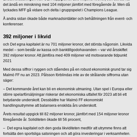
det ändå en minskning med 104 miljoner jämfört med föregående år. Men då
lyckades MFF gå vidare och delta i gruppspelet i Champions League.
Å andra sidan ökade både marknadsintäkter och behållningen från event- och
konferenser.
392 miljoner i likvid
och Det egna kapitalet är nu 701 miljoner kronor, det största någonsin. Likvida
medel – som består av kassa och banktillgodohavanden – var vid årsskiftet
392 miljoner kronor. Att jämföra med 409 miljoner vid motsvarande tidpunkt
2021
Med dessa siffror i ryggen och ståendes på en robust ekonomisk grund tar sig
Malmö FF nu an 2023. Pålsson förblindas inte av de strålande siffrorna utan
säger:
– Det kommande året kan bli en ekonomisk utmaning. Utan spel i Europa eller
större spelarförsäljningar riskerar det ekonomiska utfallet för 2023 att bli ett
betydande underskott. Dessbättre har Malmö FF ekonomiskt
handlingsutrymme att balansera enskilda års underskott.
Årets resultat uppgick till 82 miljoner kronor, jämfört med 154 miljoner kronor
föregående år. Soliditeten ökade till 56 procent,
– Det egna kapitalet och den goda likviditeten medför att utrymme finns att
fortsätta den sportsliga satsningen och att göra investeringar i verksamheten.