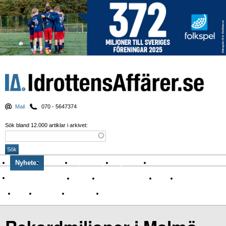
Mail
070 - 5647374
Sök bland 12.000 artiklar i arkivet:
Nyheter
Krönikor
Sport & spel
Nyhetsbrev
Arkiv
Om Idrottens Affärer
Affärer
I spåren av Corona
Arena
Event
Namn
Sponsring
TV-nyheter
Idrott & Turism