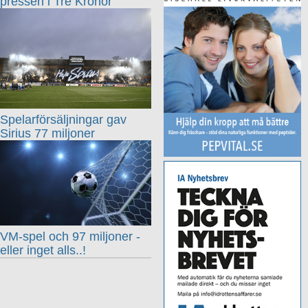
pressen i Tre Kronor
Spelarförsäljningar gav
Sirius 77 miljoner
VM-spel och 97 miljoner -
eller inget alls..!