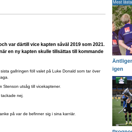
Mest lästa
h var därtill vice kapten såväl 2019 som 2021.
är en ny kapten skulle tillsättas till kommande
Äntlige
igen
ista gallringen föll valet på Luke Donald som tar över
plaga.
Stenson utsåg till vicekaptener.
 tackade nej.
anke på var de befinner sig i sina karriär.
Prognos 