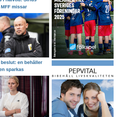
- MFF missar
 beslut: en behåller
 en sparkas