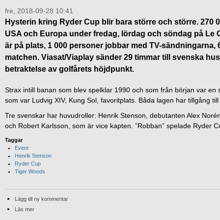
fre, 2018-09-28 10:41
Hysterin kring Ryder Cup blir bara större och större. 270
USA och Europa under fredag, lördag och söndag på Le Gol
är på plats, 1 000 personer jobbar med TV-sändningarna, 
matchen. Viasat/Viaplay sänder 29 timmar till svenska h
betraktelse av golfårets höjdpunkt.
Strax intill banan som blev spelklar 1990 och som från början var en so
som var Ludvig XIV, Kung Sol, favoritplats. Båda lagen har tillgång till
Tre svenskar har huvudroller: Henrik Stenson, debutanten Alex Noré
och Robert Karlsson, som är vice kapten. ”Robban” spelade Ryder 
Taggar
Event
Henrik Stenson
Ryder Cup
Tiger Woods
Lägg till ny kommentar
Läs mer