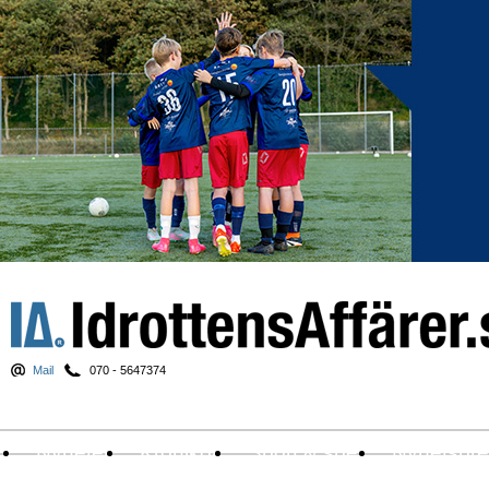
Mail
070 - 5647374
Nyheter
Krönikor
Sport & spel
Nyhetsbr