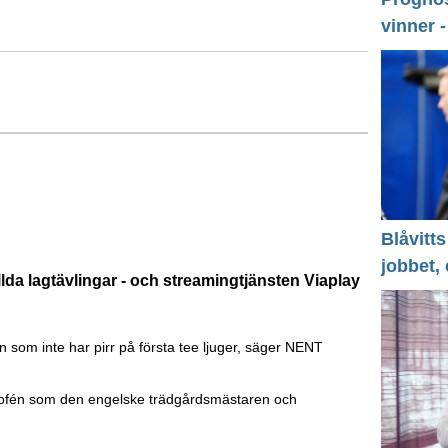
vinner 
Blåvitts
jobbet,
lda lagtävlingar - och streamingtjänsten Viaplay
en som inte har pirr på första tee ljuger, säger NENT
trofén som den engelske trädgårdsmästaren och