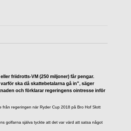
ller friidrotts-VM (250 miljoner) får pengar.
, varför ska då skattebetalarna gå in", säger
tnaden och förklarar regeringens ointresse inför
e från regeringen när Ryder Cup 2018 på Bro Hof Slott
ns golfarna själva tyckte att det var värd att satsa något