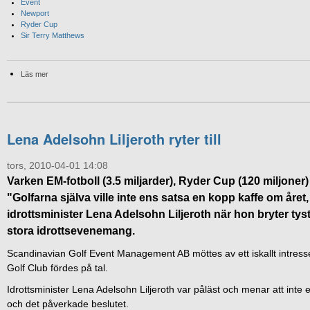
Event
Newport
Ryder Cup
Sir Terry Matthews
Läs mer
Lena Adelsohn Liljeroth ryter till
tors, 2010-04-01 14:08
Varken EM-fotboll (3.5 miljarder), Ryder Cup (120 miljoner) e
"Golfarna själva ville inte ens satsa en kopp kaffe om året
idrottsminister Lena Adelsohn Liljeroth när hon bryter tys
stora idrottsevenemang.
Scandinavian Golf Event Management AB möttes av ett iskallt intress
Golf Club fördes på tal.
Idrottsminister Lena Adelsohn Liljeroth var påläst och menar att inte e
och det påverkade beslutet.