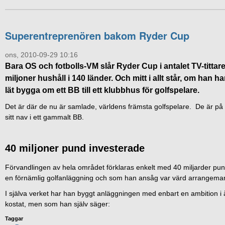
Superentreprenören bakom Ryder Cup
ons, 2010-09-29 10:16
Bara OS och fotbolls-VM slår Ryder Cup i antalet TV-titta
miljoner hushåll i 140 länder. Och mitt i allt står, om han 
lät bygga om ett BB till ett klubbhus för golfspelare.
Det är där de nu är samlade, världens främsta golfspelare. De är p
sitt nav i ett gammalt BB.
40 miljoner pund investerade
Förvandlingen av hela området förklaras enkelt med 40 miljarder pun
en förnämlig golfanläggning och som han ansåg var värd arrangema
I själva verket har han byggt anläggningen med enbart en ambition i åt
kostat, men som han själv säger:
Taggar