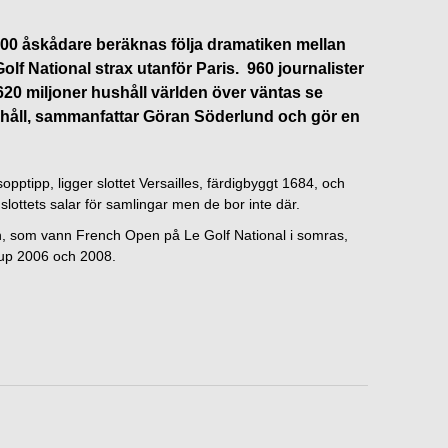
 000 åskådare beräknas följa dramatiken mellan
f National strax utanför Paris. 960 journalister
620 miljoner hushåll världen över väntas se
ushåll, sammanfattar Göran Söderlund och gör en
pptipp, ligger slottet Versailles, färdigbyggt 1684, och
 slottets salar för samlingar men de bor inte där.
n, som vann French Open på Le Golf National i somras,
Cup 2006 och 2008.