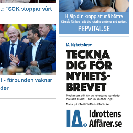
ext: "SOK stoppar vårt
llt - förbunden vaknar
nder