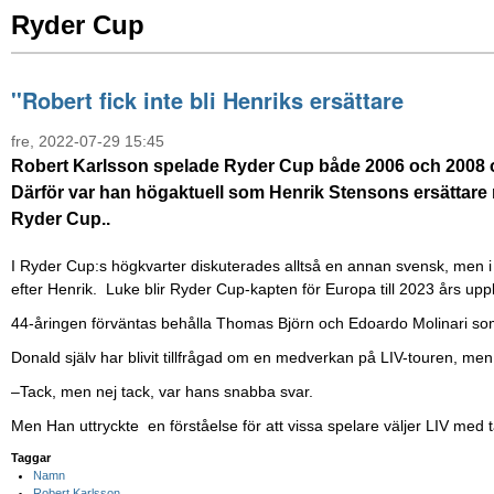
Ryder Cup
''Robert fick inte bli Henriks ersättare
fre, 2022-07-29 15:45
Robert Karlsson spelade Ryder Cup både 2006 och 2008 oc
Därför var han högaktuell som Henrik Stensons ersättare n
Ryder Cup..
I Ryder Cup:s högkvarter diskuterades alltså en annan svensk, men i s
efter Henrik. Luke blir Ryder Cup-kapten för Europa till 2023 års up
44-åringen förväntas behålla Thomas Björn och Edoardo Molinari som 
Donald själv har blivit tillfrågad om en medverkan på LIV-touren, men
–Tack, men nej tack, var hans snabba svar.
Men Han uttryckte en förståelse för att vissa spelare väljer LIV med t
Taggar
Namn
Robert Karlsson