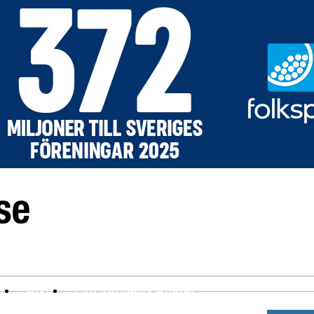
ev
Arkiv
Om Idrottens Affärer