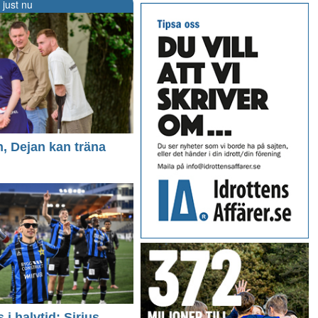
 just nu
n, Dejan kan träna
i halvtid: Sirius