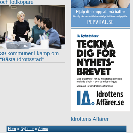
och lottköpare
39 kommuner i kamp om
"Bästa Idrottsstad"
Idrottens Affärer
Hem
»
Nyheter
»
Arena