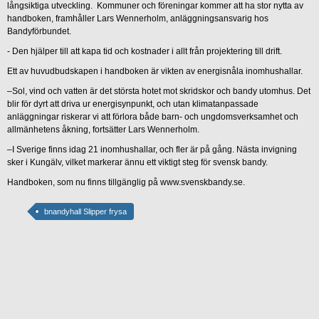
långsiktiga utveckling. Kommuner och föreningar kommer att ha stor nytta av
handboken, framhåller Lars Wennerholm, anläggningsansvarig hos
Bandyförbundet.
- Den hjälper till att kapa tid och kostnader i allt från projektering till drift.
Ett av huvudbudskapen i handboken är vikten av energisnåla inomhushallar.
–Sol, vind och vatten är det största hotet mot skridskor och bandy utomhus. Det
blir för dyrt att driva ur energisynpunkt, och utan klimatanpassade
anläggningar riskerar vi att förlora både barn- och ungdomsverksamhet och
allmänhetens åkning, fortsätter Lars Wennerholm.
–I Sverige finns idag 21 inomhushallar, och fler är på gång. Nästa invigning
sker i Kungälv, vilket markerar ännu ett viktigt steg för svensk bandy.
Handboken, som nu finns tillgänglig på www.svenskbandy.se.
bnandyhall Slipper frysa