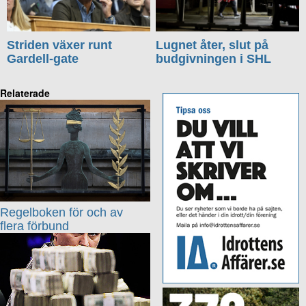
Striden växer runt
Lugnet åter, slut på
Gardell-gate
budgivningen i SHL
Relaterade
Regelboken för och av
flera förbund