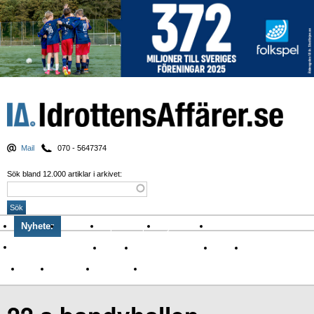
Mail
070 - 5647374
Sök bland 12.000 artiklar i arkivet:
Nyheter
Krönikor
Sport & spel
Nyhetsbrev
Arkiv
Om Idrottens Affärer
Affärer
I spåren av Corona
Arena
Event
Namn
Sponsring
TV-nyheter
Idrott & Turism