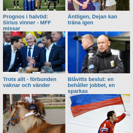
Prognos i halvtid:
Äntligen, Dejan kan
Sirius vinner - MFF
träna igen
missar
Trots allt - förbunden
Blåvitts beslut: en
vaknar och vänder
behåller jobbet, en
sparkas