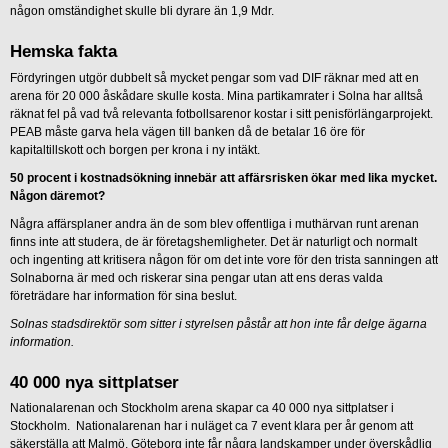
någon omständighet skulle bli dyrare än 1,9 Mdr.
Hemska fakta
Fördyringen utgör dubbelt så mycket pengar som vad DIF räknar med att en
arena för 20 000 åskådare skulle kosta. Mina partikamrater i Solna har alltså
räknat fel på vad två relevanta fotbollsarenor kostar i sitt penisförlängarprojekt.
PEAB måste garva hela vägen till banken då de betalar 16 öre för
kapitaltillskott och borgen per krona i ny intäkt.
50 procent i kostnadsökning innebär att affärsrisken ökar med lika mycket.
Någon däremot?
Några affärsplaner andra än de som blev offentliga i muthärvan runt arenan
finns inte att studera, de är företagshemligheter. Det är naturligt och normalt
och ingenting att kritisera någon för om det inte vore för den trista sanningen att
Solnaborna är med och riskerar sina pengar utan att ens deras valda
företrädare har information för sina beslut.
Solnas stadsdirektör som sitter i styrelsen påstår att hon inte får delge ägarna
information.
40 000 nya sittplatser
Nationalarenan och Stockholm arena skapar ca 40 000 nya sittplatser i
Stockholm. Nationalarenan har i nuläget ca 7 event klara per år genom att
säkerställa att Malmö, Göteborg inte får några landskamper under överskådlig