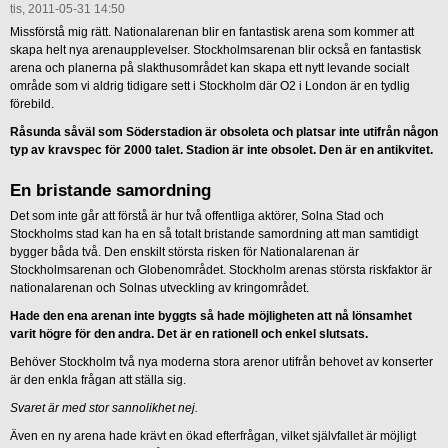
tis, 2011-05-31 14:50
Missförstå mig rätt. Nationalarenan blir en fantastisk arena som kommer att
skapa helt nya arenaupplevelser. Stockholmsarenan blir också en fantastisk
arena och planerna på slakthusområdet kan skapa ett nytt levande socialt
område som vi aldrig tidigare sett i Stockholm där O2 i London är en tydlig
förebild.
Råsunda såväl som Söderstadion är obsoleta och platsar inte utifrån någon
typ av kravspec för 2000 talet. Stadion är inte obsolet. Den är en antikvitet.
En bristande samordning
Det som inte går att förstå är hur två offentliga aktörer, Solna Stad och
Stockholms stad kan ha en så totalt bristande samordning att man samtidigt
bygger båda två. Den enskilt största risken för Nationalarenan är
Stockholmsarenan och Globenområdet. Stockholm arenas största riskfaktor är
nationalarenan och Solnas utveckling av kringområdet.
Hade den ena arenan inte byggts så hade möjligheten att nå lönsamhet
varit högre för den andra. Det är en rationell och enkel slutsats.
Behöver Stockholm två nya moderna stora arenor utifrån behovet av konserter
är den enkla frågan att ställa sig.
Svaret är med stor sannolikhet nej.
Även en ny arena hade krävt en ökad efterfrågan, vilket självfallet är möjligt