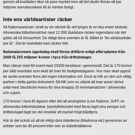
genom att kvaliteten ökar så pass mycket men att det skulle finnas ett par
miljoner arenabesökare till är mindre troligt.
Inte ens världsartister räcker
Att Nationalarenan i kraft av sin storlek får det tyngre är en lika enkel slutsats.
Allsvenska fotbollsmatcher med 12 000 åskådare räcker ingenstans när det
gäller att nå lönsamhet. De riktigt stora eventen är få. Målet är ”tre världsartister
per år”. Det är realistiskt men räcker inte.
Nationalarenans ägarbolag skall första driftåret enligt affärsplanen från
2009 få 255 miljoner kronor i hyra från driftsbolaget.
Man räknar med 60 event med 25000 besökare i genomsnitt. Det är 170 kronor
per såld eventstol som skall bli över för fastighetsägaren. Hur man skall uppnå
de sextio eventen finns det ingen information om. Dock är AIK en stor och viktig
partner i detta gamla dokument. Ett AIK som nu uttalat att man avser skriva
avtal med Stockholm Arena för sina knappa 20 hemmamatcher i allsvenska
och cupen.
170 kronor i hyra till ägaren efter det att arrangören (Live Nations, SvFF, ev
allsvenska fotbollsklubbar, bandyförbundet med flera) tagit sina pengar och
driftsbolaget tagit sin del innebär ett mycket högt biljettpris.
Här är det också så att de riktigt dyra biljetterna (Madonna etc) genereras av
artister som tar 80 procent eller mer av biljettintäkterna.