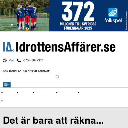
Mail
070 - 5647374
Sök bland 12.000 artiklar i arkivet:
Nyheter
Krönikor
Sport & spel
Nyhetsbrev
Arkiv
Om Idrottens Affärer
Det är bara att räkna...