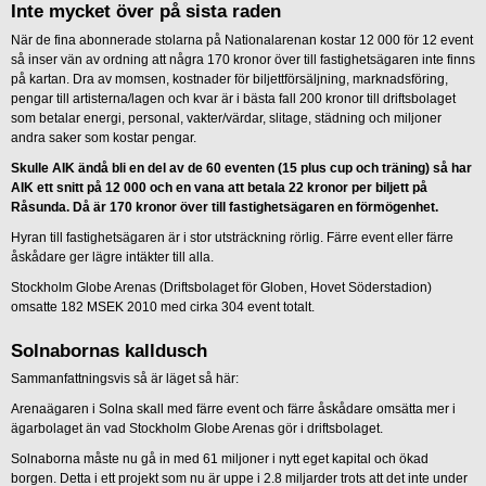
Inte mycket över på sista raden
När de fina abonnerade stolarna på Nationalarenan kostar 12 000 för 12 event
så inser vän av ordning att några 170 kronor över till fastighetsägaren inte finns
på kartan. Dra av momsen, kostnader för biljettförsäljning, marknadsföring,
pengar till artisterna/lagen och kvar är i bästa fall 200 kronor till driftsbolaget
som betalar energi, personal, vakter/värdar, slitage, städning och miljoner
andra saker som kostar pengar.
Skulle AIK ändå bli en del av de 60 eventen (15 plus cup och träning) så har
AIK ett snitt på 12 000 och en vana att betala 22 kronor per biljett på
Råsunda. Då är 170 kronor över till fastighetsägaren en förmögenhet.
Hyran till fastighetsägaren är i stor utsträckning rörlig. Färre event eller färre
åskådare ger lägre intäkter till alla.
Stockholm Globe Arenas (Driftsbolaget för Globen, Hovet Söderstadion)
omsatte 182 MSEK 2010 med cirka 304 event totalt.
Solnabornas kalldusch
Sammanfattningsvis så är läget så här:
Arenaägaren i Solna skall med färre event och färre åskådare omsätta mer i
ägarbolaget än vad Stockholm Globe Arenas gör i driftsbolaget.
Solnaborna måste nu gå in med 61 miljoner i nytt eget kapital och ökad
borgen. Detta i ett projekt som nu är uppe i 2.8 miljarder trots att det inte under