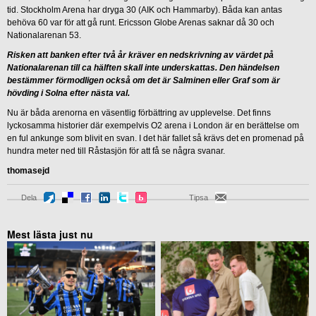
tid. Stockholm Arena har dryga 30 (AIK och Hammarby). Båda kan antas
behöva 60 var för att gå runt. Ericsson Globe Arenas saknar då 30 och
Nationalarenan 53.
Risken att banken efter två år kräver en nedskrivning av värdet på
Nationalarenan till ca hälften skall inte underskattas. Den händelsen
bestämmer förmodligen också om det är Salminen eller Graf som är
hövding i Solna efter nästa val.
Nu är båda arenorna en väsentlig förbättring av upplevelse. Det finns
lyckosamma historier där exempelvis O2 arena i London är en berättelse om
en ful ankunge som blivit en svan. I det här fallet så krävs det en promenad på
hundra meter ned till Råstasjön för att få se några svanar.
thomasejd
Dela
Tipsa
Mest lästa just nu