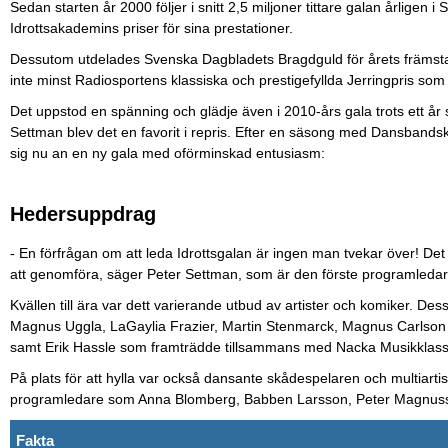
Sedan starten år 2000 följer i snitt 2,5 miljoner tittare galan årligen 
Idrottsakademins priser för sina prestationer.
Dessutom utdelades Svenska Dagbladets Bragdguld för årets främsta
inte minst Radiosportens klassiska och prestigefyllda Jerringpris so
Det uppstod en spänning och glädje även i 2010-års gala trots ett år
Settman blev det en favorit i repris. Efter en säsong med Dansbandsk
sig nu an en ny gala med oförminskad entusiasm:
Hedersuppdrag
- En förfrågan om att leda Idrottsgalan är ingen man tvekar över! Det
att genomföra, säger Peter Settman, som är den förste programledar
Kvällen till ära var dett varierande utbud av artister och komiker. Dess
Magnus Uggla, LaGaylia Frazier, Martin Stenmarck, Magnus Carlson oc
samt Erik Hassle som framträdde tillsammans med Nacka Musikklass
På plats för att hylla var också dansante skådespelaren och multiartis
programledare som Anna Blomberg, Babben Larsson, Peter Magnusso
Fakta