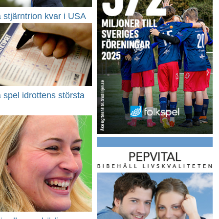
stjärntrion kvar i USA
spel idrottens största