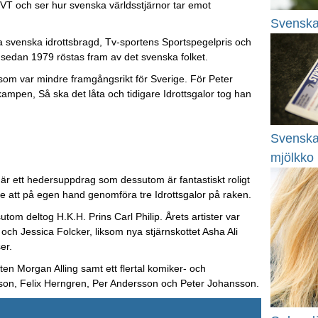
i SVT och ser hur svenska världsstjärnor tar emot
Svenska 
 svenska idrottsbragd, Tv-sportens Sportspegelpris och
m sedan 1979 röstas fram av det svenska folket.
 som var mindre framgångsrikt för Sverige. För Peter
ampen, Så ska det låta och tidigare Idrottsgalor tog han
Svenska 
mjölkko
 är ett hedersuppdrag som dessutom är fantastiskt roligt
e att på egen hand genomföra tre Idrottsgalor på raken.
utom deltog H.K.H. Prins Carl Philip. Årets artister var
h Jessica Folcker, liksom nya stjärnskottet Asha Ali
er.
ten Morgan Alling samt ett flertal komiker- och
n, Felix Herngren, Per Andersson och Peter Johansson.