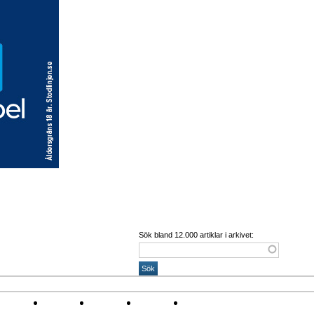
Sök bland 12.000 artiklar i arkivet:
Corona
Arena
Event
Namn
Sponsring