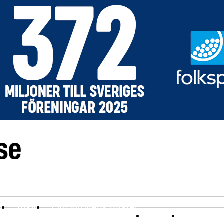
v
Arkiv
Om Idrottens Affärer
Affärer
I spåren av 