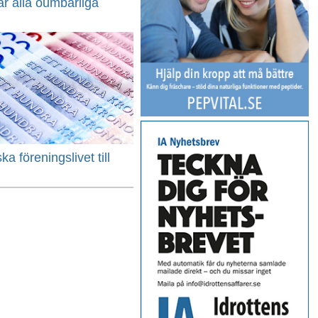
r alla oumbärliga
ka föreningslivet till