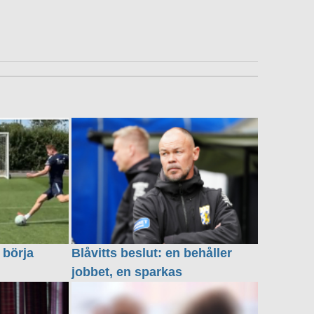
 börja
Blåvitts beslut: en behåller
jobbet, en sparkas