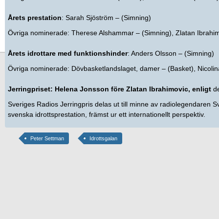
Årets prestation
: Sarah Sjöström – (Simning)
Övriga nominerade: Therese Alshammar – (Simning), Zlatan Ibrahimo
Årets idrottare med funktionshinder
: Anders Olsson – (Simning)
Övriga nominerade: Dövbasketlandslaget, damer – (Basket), Nicolin
Jerringpriset: Helena Jonsson före Zlatan Ibrahimovic, enligt
d
Sveriges Radios Jerringpris delas ut till minne av radiolegendaren S
svenska idrottsprestation, främst ur ett internationellt perspektiv.
Peter Settman
Idrottsgalan