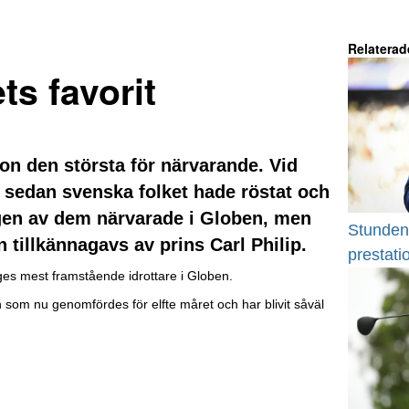
Relaterad
ts favorit
son den största för närvarande. Vid
 sedan svenska folket hade röstat och
ngen av dem närvarade i Globen, men
Stunden 
n tillkännagavs av prins Carl Philip.
prestati
riges mest framstående idrottare i Globen.
n som nu genomfördes för elfte måret och har blivit såväl