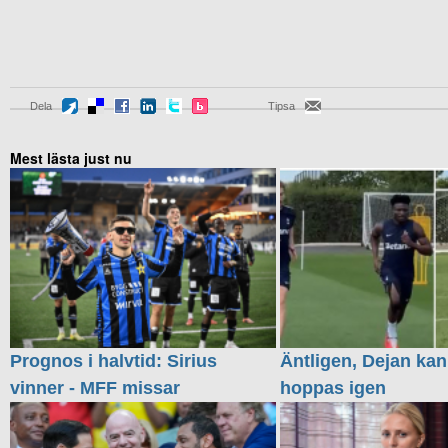
Dela
Tipsa
Mest lästa just nu
Prognos i halvtid: Sirius
Äntligen, Dejan kan
vinner - MFF missar
hoppas igen