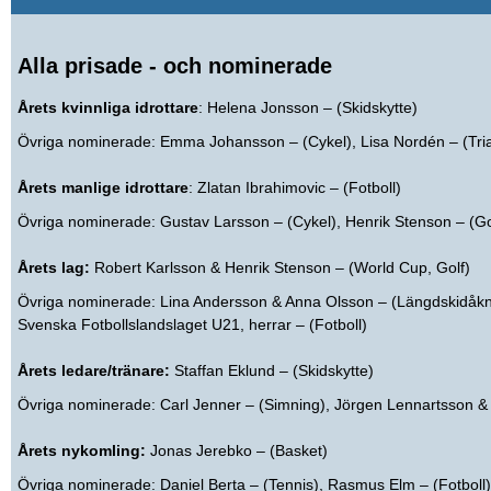
Alla prisade - och nominerade
Årets kvinnliga idrottare
: Helena Jonsson – (Skidskytte)
Övriga nominerade: Emma Johansson – (Cykel), Lisa Nordén – (Tria
Årets manlige idrottare
: Zlatan Ibrahimovic – (Fotboll)
Övriga nominerade: Gustav Larsson – (Cykel), Henrik Stenson – (Gol
Årets lag:
Robert Karlsson & Henrik Stenson – (World Cup, Golf)
Övriga nominerade: Lina Andersson & Anna Olsson – (Längdskidåkn
Svenska Fotbollslandslaget U21, herrar – (Fotboll)
Årets ledare/tränare:
Staffan Eklund – (Skidskytte)
Övriga nominerade: Carl Jenner – (Simning), Jörgen Lennartsson &
Årets nykomling:
Jonas Jerebko – (Basket)
Övriga nominerade: Daniel Berta – (Tennis), Rasmus Elm – (Fotboll),