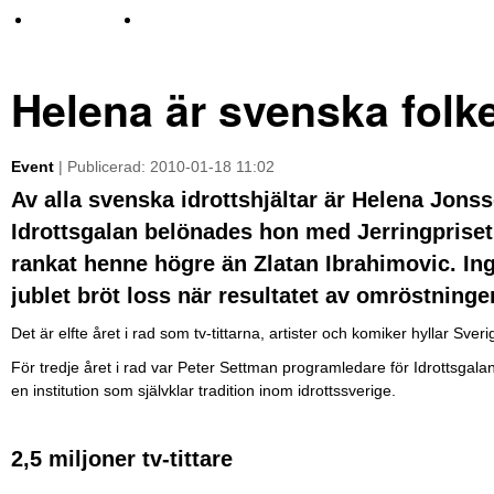
TV-nyheter
Idrott & Turism
Helena är svenska folke
Event
| Publicerad: 2010-01-18 11:02
Av alla svenska idrottshjältar är Helena Jons
Idrottsgalan belönades hon med Jerringpriset
rankat henne högre än Zlatan Ibrahimovic. I
jublet bröt loss när resultatet av omröstninge
Det är elfte året i rad som tv-tittarna, artister och komiker hyllar Sve
För tredje året i rad var Peter Settman programledare för Idrottsgala
en institution som självklar tradition inom idrottssverige.
2,5 miljoner tv-tittare