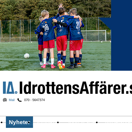
Mail
070 - 5647374
Nyheter
Krönikor
Sport & spel
Nyhetsbre