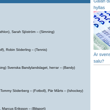
Galan dä
hyllas
thlon), Sarah Sjöström – (Simning)
f), Robin Söderling – (Tennis)
Är svens
salu?
ing) Svenska Bandylandslaget, herrar – (Bandy)
 Tommy Söderberg – (Fotboll), Pär Mårts – (Ishockey)
 Marcus Eriksson – (Bilsport)