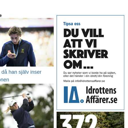
e
då han själv inser
onen