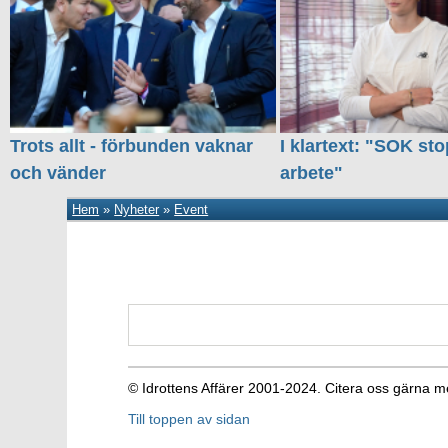
Trots allt - förbunden vaknar
I klartext: "SOK sto
och vänder
arbete"
Hem
»
Nyheter
»
Event
© Idrottens Affärer 2001-2024. Citera oss gärna m
Till toppen av sidan