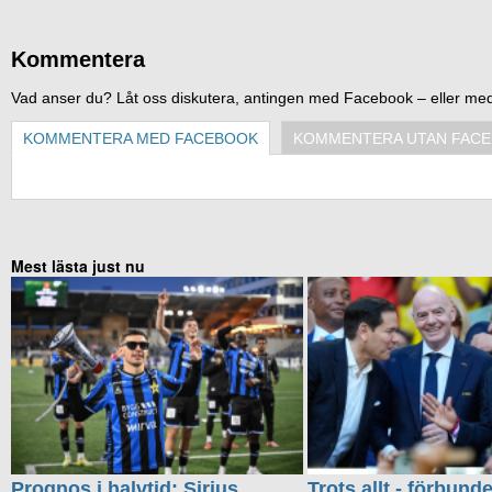
Kommentera
Vad anser du? Låt oss diskutera, antingen med Facebook – eller me
KOMMENTERA MED FACEBOOK
KOMMENTERA UTAN FAC
Mest lästa just nu
Prognos i halvtid: Sirius
Trots allt - förbund