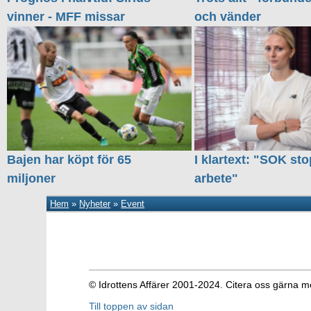
vinner - MFF missar
och vänder
Bajen har köpt för 65
I klartext: "SOK sto
miljoner
arbete"
Hem
»
Nyheter
»
Event
© Idrottens Affärer 2001-2024. Citera oss gärna m
Till toppen av sidan