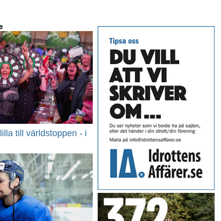
e
lla till världstoppen - i