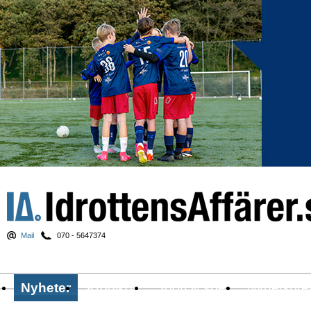
Mail
070 - 5647374
Nyheter
Krönikor
Sport & spel
Nyhetsbre