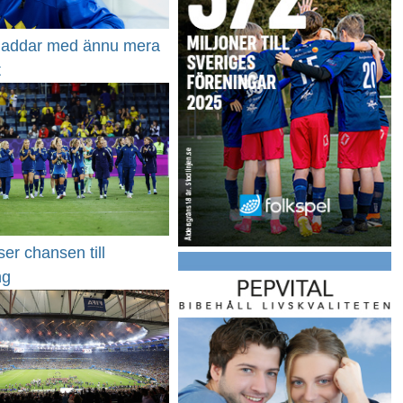
 laddar med ännu mera
t
ser chansen till
ng