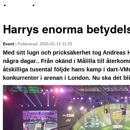
TV-nyheter
Idrott & Turism
Harrys enorma betydels
Event
| Publicerad: 2026-01-15 11:25
Med sitt lugn och pricksäkerhet tog Andreas
några dagar.. Från okänd i Målilla till återkomm
åtskilliga tusental följde hans kamp i dart-V
konkurrenter i arenan i London. Nu ska det bli