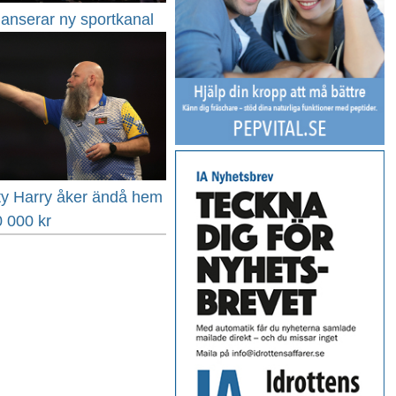
lanserar ny sportkanal
ty Harry åker ändå hem
 000 kr