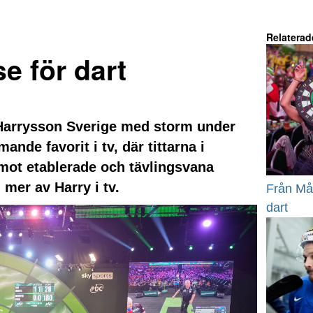
Relaterad
e för dart
 Harrysson Sverige med storm under
ande favorit i tv, där tittarna i
Mmot etablerade och tävlingsvana
 mer av Harry i tv.
Från Måli
dart