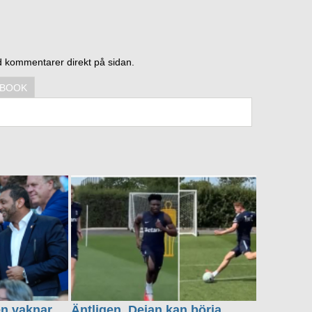
d kommentarer direkt på sidan.
EBOOK
en vaknar
Äntligen, Dejan kan börja