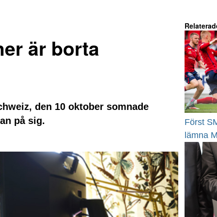
Relaterad
er är borta
t Schweiz, den 10 oktober somnade
an på sig.
Först SM
lämna M