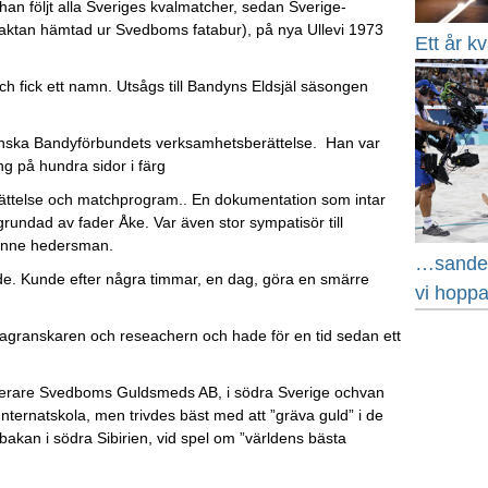
 följt alla Sveriges kvalmatcher, sedan Sverige-
faktan hämtad ur Svedboms fatabur), på nya Ullevi 1973
Ett år kv
h fick ett namn. Utsågs till Bandyns Eldsjäl säsongen
venska Bandyförbundets verksamhetsberättelse. Han var
 på hundra sidor i färg
ättelse och matchprogram.. En dokumentation som intar
rundad av fader Åke. Var även stor sympatisör till
 denne hedersman.
…sanden 
. Kunde efter några timmar, en dag, göra en smärre
vi hopp
ktagranskaren och reseachern och hade för en tid sedan ett
elerare Svedboms Guldsmeds AB, i södra Sverige ochvan
ternatskola, men trivdes bäst med att ”gräva guld” i de
bakan i södra Sibirien, vid spel om ”världens bästa