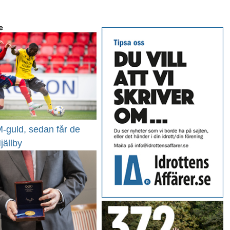
e
-guld, sedan får de
jällby