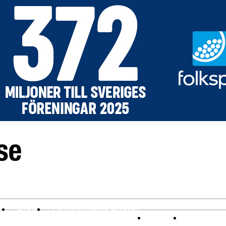
v
Arkiv
Om Idrottens Affärer
Affärer
I spåren av 