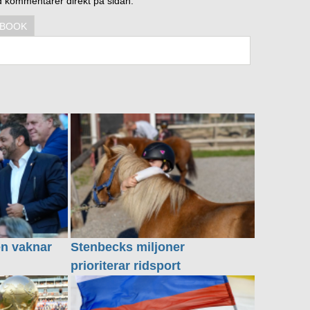
d kommentarer direkt på sidan.
EBOOK
en vaknar
Stenbecks miljoner
prioriterar ridsport