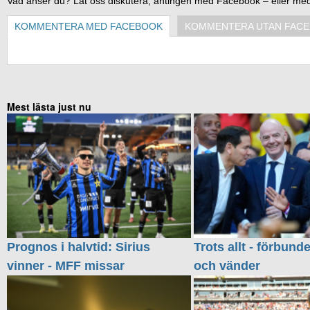
Vad anser du? Låt oss diskutera, antingen med Facebook – eller me
KOMMENTERA MED FACEBOOK
KOMMENTERA UTAN FAC
Mest lästa just nu
Prognos i halvtid: Sirius
Trots allt - förbund
vinner - MFF missar
och vänder