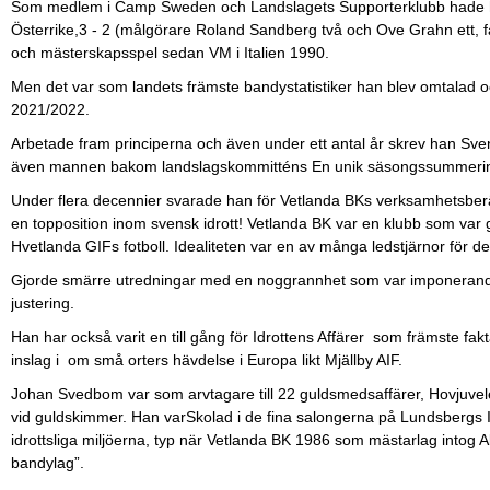
Som medlem i Camp Sweden och Landslagets Supporterklubb hade han
Österrike,3 - 2 (målgörare Roland Sandberg två och Ove Grahn ett, 
och mästerskapsspel sedan VM i Italien 1990.
Men det var som landets främste bandystatistiker han blev omtalad oc
2021/2022.
Arbetade fram principerna och även under ett antal år skrev han S
även mannen bakom landslagskommitténs En unik säsongssummering
Under flera decennier svarade han för Vetlanda BKs verksamhetsber
en topposition inom svensk idrott! Vetlanda BK var en klubb som var g
Hvetlanda GIFs fotboll. Idealiteten var en av många ledstjärnor för
Gjorde smärre utredningar med en noggrannhet som var imponerande
justering.
Han har också varit en till gång för Idrottens Affärer som främste fa
inslag i om små orters hävdelse i Europa likt Mjällby AIF.
Johan Svedbom var som arvtagare till 22 guldsmedsaffärer, Hovjuv
vid guldskimmer. Han varSkolad i de fina salongerna på Lundsbergs In
idrottsliga miljöerna, typ när Vetlanda BK 1986 som mästarlag intog A
bandylag”.