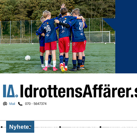
Mail
070 - 5647374
Nyheter
Krönikor
Sport & spel
Nyhetsbre