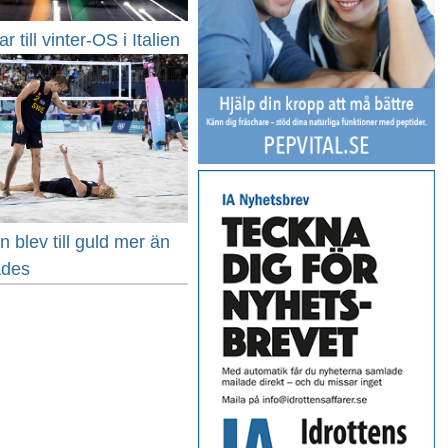
ar till vinter-OS i Italien
blev till guld mer än
ades