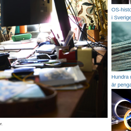
OS-histo
i Sverig
Hundra m
är penga
r.