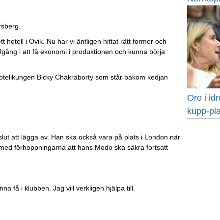
rsberg.
 hotell i Övik. Nu har vi äntligen hittat rätt former och
llgång i att få ekonomi i produktionen och kunna börja
hotellkungen Bicky Chakraborty som står bakom kedjan
Oro i id
kupp-pl
 beslut att lägga av. Han ska också vara på plats i London när
ed förhoppningarna att hans Modo ska säkra fortsatt
na få i klubben. Jag vill verkligen hjälpa till.