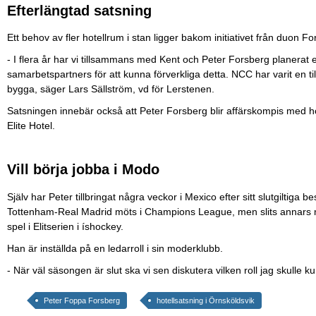
Efterlängtad satsning
Ett behov av fler hotellrum i stan ligger bakom initiativet från duon Fo
- I flera år har vi tillsammans med Kent och Peter Forsberg planerat ett
samarbetspartners för att kunna förverkliga detta. NCC har varit en ti
bygga, säger Lars Sällström, vd för Lerstenen.
Satsningen innebär också att Peter Forsberg blir affärskompis med 
Elite Hotel.
Vill börja jobba i Modo
Själv har Peter tillbringat några veckor i Mexico efter sitt slutgiltiga
Tottenham-Real Madrid möts i Champions League, men slits annars m
spel i Elitserien i íshockey.
Han är inställda på en ledarroll i sin moderklubb.
- När väl säsongen är slut ska vi sen diskutera vilken roll jag skulle kun
Peter Foppa Forsberg
hotellsatsning i Örnsköldsvik