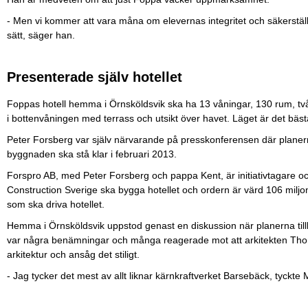
- Men vi kommer att vara måna om elevernas integritet och säkerställa at
sätt, säger han.
Presenterade själv hotellet
Foppas hotell hemma i Örnsköldsvik ska ha 13 våningar, 130 rum, tv
i bottenvåningen med terrass och utsikt över havet. Läget är det bäst
Peter Forsberg var själv närvarande på presskonferensen där planer
byggnaden ska stå klar i februari 2013.
Forspro AB, med Peter Forsberg och pappa Kent, är initiativtagare 
Construction Sverige ska bygga hotellet och ordern är värd 106 milj
som ska driva hotellet.
Hemma i Örnsköldsvik uppstod genast en diskussion när planerna tillk
var några benämningar och många reagerade mot att arkitekten Thoma
arkitektur och ansåg det stiligt.
- Jag tycker det mest av allt liknar kärnkraftverket Barsebäck, tyckte