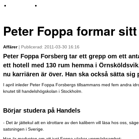
TV-nyheter
Idrott & Turism
Peter Foppa formar sitt 
Affärer
| Publicerad: 2011-03-30 16:16
Peter Foppa Forsberg tar ett grepp om ett an
ett hotell med 130 rum hemma i Örnsköldsvik. 
nu karriären är över. Han ska också sätta sig
I april inleder Peter Foppa Forsbergs tillsammans med fem andra idrott
knutet till handelshögskolan i Stockholm.
Börjar studera på Handels
- Det är jättekul att en idrottare av den kalibern vill läsa hos oss, säg
satsningen i Sverige.
Han är medveten om att just Foppa väcker uppmärksamhet: