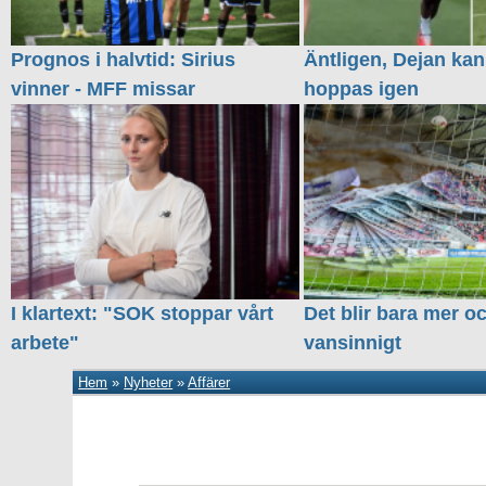
Prognos i halvtid: Sirius
Äntligen, Dejan kan
vinner - MFF missar
hoppas igen
I klartext: "SOK stoppar vårt
Det blir bara mer o
arbete"
vansinnigt
Hem
»
Nyheter
»
Affärer