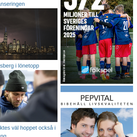
anseringen
sberg i lönetopp
cktes väl hoppet också i
ng...