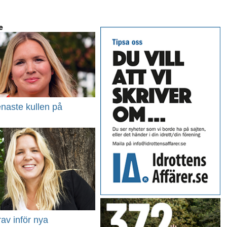
e
enaste kullen på
av inför nya