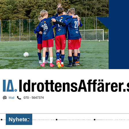
Mail
070 - 5647374
Nyheter
Krönikor
Sport & spel
Nyhetsbre