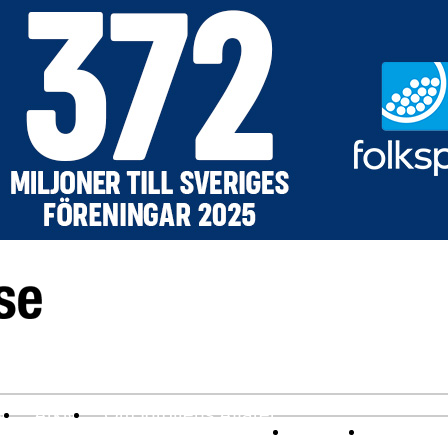
v
Arkiv
Om Idrottens Affärer
Affärer
I spåren av