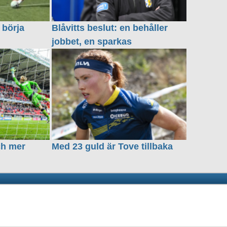
 börja
Blåvitts beslut: en behåller
jobbet, en sparkas
ch mer
Med 23 guld är Tove tillbaka