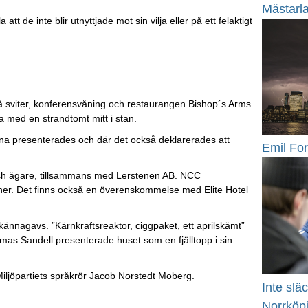
Mästarl
t de inte blir utnyttjade mot sin vilja eller på ett felaktigt
å sviter, konferensvåning och restaurangen Bishop´s Arms
a med en strandtomt mitt i stan.
na presenterades och där det också deklarerades att
Emil For
och ägare, tillsammans med Lerstenen AB. NCC
oner. Det finns också en överenskommelse med Elite Hotel
ännagavs. ”Kärnkraftsreaktor, ciggpaket, ett aprilskämt”
s Sandell presenterade huset som en fjälltopp i sin
 Miljöpartiets språkrör Jacob Norstedt Moberg.
Inte slä
Norrköpi