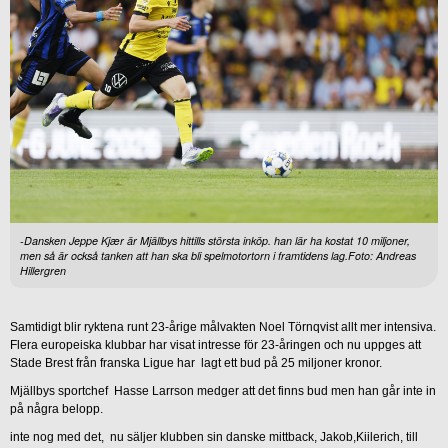
-Dansken Jeppe Kjær är Mjällbys hittills största inköp. han lär ha kostat 10 miljoner,
men så är också tanken att han ska bli spelmotortorn i framtidens lag.Foto: Andreas
Hillergren
Samtidigt blir ryktena runt 23-årige målvakten Noel Törnqvist allt mer intensiva.
Flera europeiska klubbar har visat intresse för 23-åringen och nu uppges att
Stade Brest från franska Ligue har lagt ett bud på 25 miljoner kronor.
Mjällbys sportchef Hasse Larrson medger att det finns bud men han går inte in
på några belopp.
inte nog med det, nu säljer klubben sin danske mittback, Jakob,Kiilerich, till