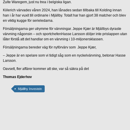
Zulte Waregem, just nu trea i belgiska ligan.
Kiilerich värvades våren 2024, han lånades sedan tillbaka till Kolding innan
han i år har vuxit till ordinarie i Mjällby. Totalt har han gjort 38 matcher och blev
en viktig kugge för serieledarna.
Försäljningarna ger utrymme för värvningar. Jeppe Kjær är Mjällbys dyraste
värvning någonsin – och sportchefenHasse Larsson döljer inte prislappen utan
låter förstå att det handlar om en värvning i 10-miljonersklassen.
Försäljningarna bereder väg för nyförvärv som Jeppe Kjær,
– Jeppe är en spelare som vi tidigt såg som en nyckelvärvning, betonar Hasse
Larsson.
Oavsett, fler affärer kommer att ske, var så säkra på det
Thomas Ejderhov
Mjälllhy Investein