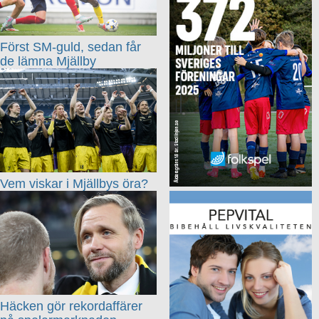
Först SM-guld, sedan får
de lämna Mjällby
Vem viskar i Mjällbys öra?
Häcken gör rekordaffärer