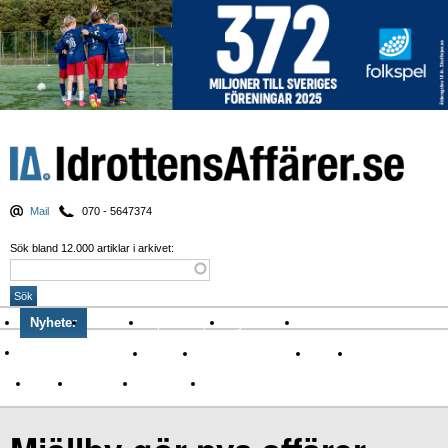
Mail
070 - 5647374
Sök bland 12.000 artiklar i arkivet:
Nyheter
Krönikor
Sport & spel
Nyhetsbrev
Arkiv
Om Idrottens Affärer
Affärer
I spåren av Corona
Arena
Event
Namn
Sponsring
TV-nyheter
Idrott & Turism