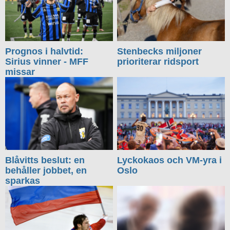
Prognos i halvtid:
Stenbecks miljoner
Sirius vinner - MFF
prioriterar ridsport
missar
Blåvitts beslut: en
Lyckokaos och VM-yra i
behåller jobbet, en
Oslo
sparkas