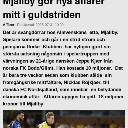
Mjällby gör nya affärer
mitt i guldstriden
Affärer
| Publicerad: 2025-07-31 19:09
Det är svängdörrar hos Allsvenskans etta, Mjällby.
Spelare kommer och går i en strid ström och
pemgarna flödar. Klubben har nyligen gjort sin
största satsning någonsin i spelartruppen med
värvningen av 21-årige dansken Jeppe Kjær från
norska FK Bodø/Glimt. Han kostade 10 miljoner. Det
är bara tre veckor sedan som klubben sålde sin
framgångsrike mittfältare, Nicklas Röjkjaer, till
danska FC Nordsjälland, som innebar en betydande
ekonomisk affär . Affären uppges ha gett 18 miljoner
kronor till Mjällby