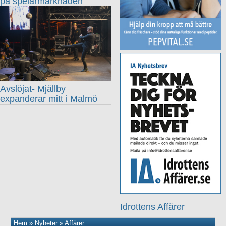
på spelarmarknaden
Avslöjat- Mjällby
expanderar mitt i Malmö
Idrottens Affärer
Hem
»
Nyheter
»
Affärer