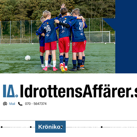
Mail
070 - 5647374
Nyheter
Krönikor
Sport & spel
Nyhetsbr