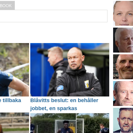
EBOOK
 tillbaka
Blåvitts beslut: en behåller
jobbet, en sparkas