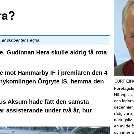
ra?
a är skribentens egna.
re. Gudinnan Hera skulle aldrig få rota
cle mot Hammarby IF i premiären den 4
t nykomlingen Örgryte IS, hemma den
CURT EI
Företagsle
Näringslivs
ius Aksum hade fått den sämsta
och ledars
decennier
ar assisterande under två år, hur
rådgivare,
näringsli
en av de 
och intern