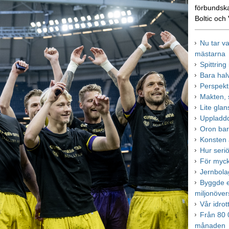
förbundsk
Boltic och
Nu tar v
mästarna
Spittrin
Bara halv
Perspekt
Makten, 
Lite gla
Uppladdd
Oron bar
Konsten 
Hur seriö
För myck
Jernbola
Byggde el
miljonöver
Vår idro
Från 80 0
månaden