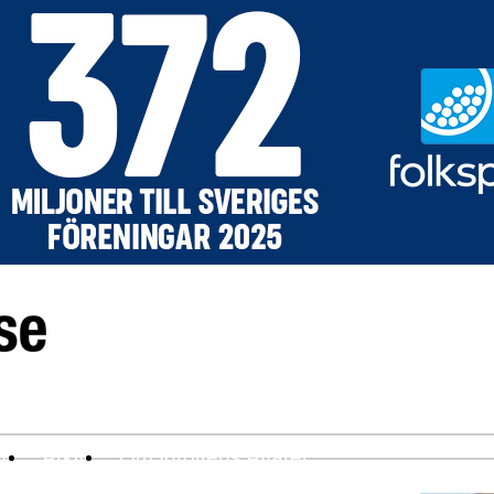
ev
Arkiv
Om Idrottens Affärer