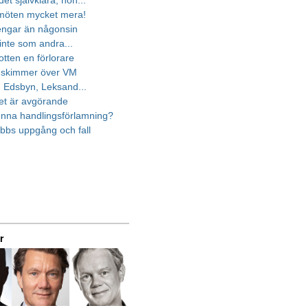
et självklara, hon...
 möten mycket mera!
engar än någonsin
inte som andra...
otten en förlorare
ts skimmer över VM
, Edsbyn, Leksand...
tet är avgörande
enna handlingsförlamning?
lubbs uppgång och fall
r