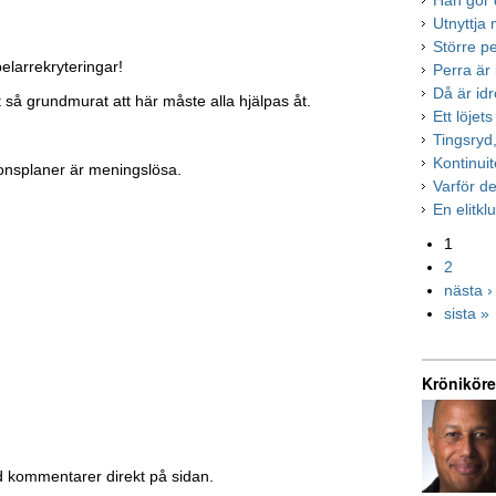
Han gör d
Utnyttja
Större p
elarrekryteringar!
Perra är 
Då är idr
 det så grundmurat att här måste alla hjälpas åt.
Ett löje
Tingsryd
Kontinui
ionsplaner är meningslösa.
Varför d
En elitk
1
2
nästa ›
sista »
Kröniköre
d kommentarer direkt på sidan.