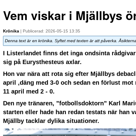
Vem viskar i Mjällbys ö
Krönika
| Publicerad: 2026-05-15 13:35
Denna text är en krönika. Syftet med texten är att påverka. Åsiktern
I Listerlandet finns det inga ondsinta rådgiva
sig på Eurysthesteus axlar.
Hon var nära att rota sig efter Mjällbys deba
april ,däng med 3-0 och sedan en förlust mo
11 april med 2 - 0.
Den nye tränaren, ”fotbollsdoktorn” Karl Mar
starten eller hade han redan testats när han v
Mjällby tacklar dylika situationer.