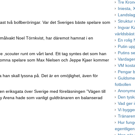
Tre Krono
Iniesta, 
Landslag
Struktur 
ast två bollberöringar. Var det Sveriges bäste spelare som
Ingvar K
världsbäst
e målvakt Noel Törnkvist, har däremot hamnat i en
En rolig 
Putin up
Putins se
,scouter runt om vårt land. Ett tag syntes det som han
Vardagens
nkomna spelare som Max Nielsen och Jeppe Kjaer kommer
VM kosta
Pengar be
lka han skall lyssna på. Det är en omöjlighet, även för
Guldsme
fotbollen
Anonyme 
 eriksgata över Sverige med föreläsningen ”Vägen till
Den tysk
rry Arena hade som vanligt guldtränaren en balanserad
Vad ger 
Vi bygge
Tränaren
Hur fung
egentlige