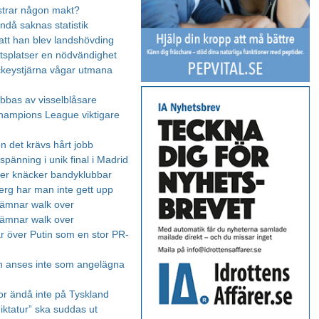
strar någon makt?
ändå saknas statistik
 att han blev landshövding
ottsplatser en nödvändighet
keystjärna vågar utmana
abbas av visselblåsare
hampions League viktigare
n det krävs hårt jobb
pänning i unik final i Madrid
er knäcker bandyklubbar
berg har man inte gett upp
 lämnar walk over
 lämnar walk over
ar över Putin som en stor PR-
 anses inte som angelägna
or ändå inte på Tyskland
iktatur” ska suddas ut