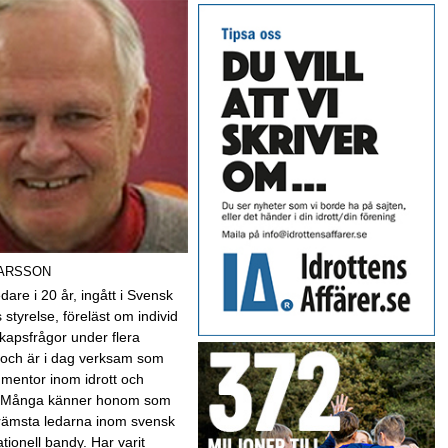
NARSSON
dare i 20 år, ingått i Svensk
 styrelse, föreläst om individ
kapsfrågor under flera
 och är i dag verksam som
 mentor inom idrott och
v. Många känner honom som
främsta ledarna inom svensk
ationell bandy. Har varit