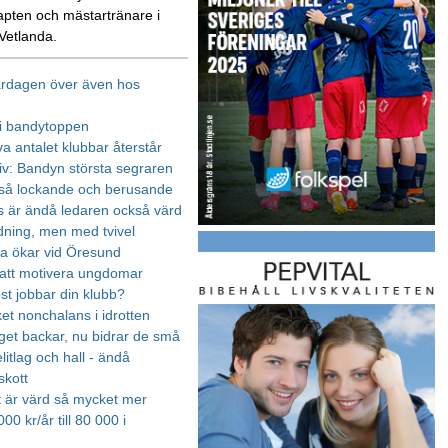
apten och mästartränare i
 Vetlanda.
ardagen över även hos
g i bandytoppen
a antalet klubbar återstår
iv: Bandyn största segraren
så lockande och berusande
ns är ändå ledaren också värd
ning, men med tvivel
a ökar vid Öresund
att motivera ungdomar
st jobbar din klubb?
et nonchalans i idrotten
get backar, nu bidrar de små
itlag och hall - ändå
skott
tt är värd så mycket mer
00 kr/år till 80 000 i