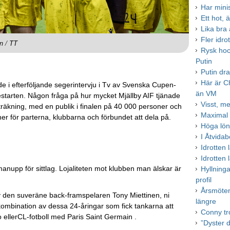
Har mini
Ett hot, 
Lika bra
Fler idr
on / TT
Rysk hoc
Putin
Putin dr
Här är C
 i efterföljande segerintervju i Tv av Svenska Cupen-
än VM
iestarten. Någon fråga på hur mycket Mjällby AIF tjänade
Visst, me
uträkning, med en publik i finalen på 40 000 personer och
Maximal s
ner för parterna, klubbarna och förbundet att dela på.
Höga lön
I Åtvida
Idrotten
Idrotten
manupp för sittlag. Lojaliteten mot klubben man älskar är
Hyllning
profil
Årsmöten
 av den suveräne back-framspelaren Tony Miettinen, ni
längre
n kombination av dessa 24-åringar som fick tankarna att
Conny tr
 ellerCL-fotboll med Paris Saint Germain .
”Dyster d