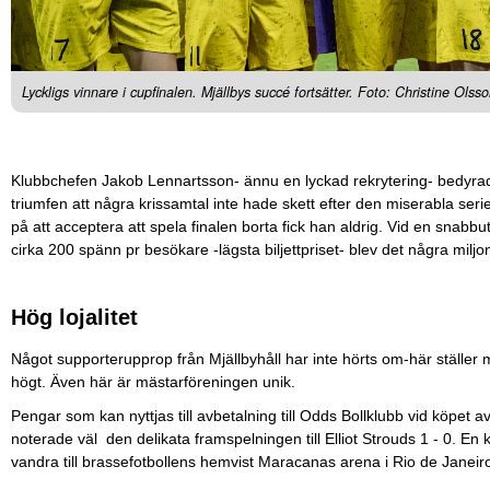
Lyckligs vinnare i cupfinalen. Mjällbys succé fortsätter. Foto: Christine Olss
Klubbchefen Jakob Lennartsson- ännu en lyckad rekrytering- bedyrade
triumfen att några krissamtal inte hade skett efter den miserabla ser
på att acceptera att spela finalen borta fick han aldrig. Vid en snabb
cirka 200 spänn pr besökare -lägsta biljettpriset- blev det några miljo
Hög lojalitet
Något supporterupprop från Mjällbyhåll har inte hörts om-här ställer 
högt. Även här är mästarföreningen unik.
Pengar som kan nyttjas till avbetalning till Odds Bollklubb vid köpet
noterade väl den delikata framspelningen till Elliot Strouds 1 - 0. E
vandra till brassefotbollens hemvist Maracanas arena i Rio de Janeiro