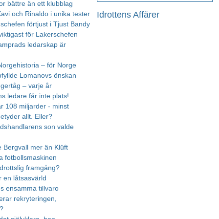
r bättre än ett klubblag
Idrottens Affärer
Xavi och Rinaldo i unika tester
schefen förtjust i Tjust Bandy
viktigast för Lakerschefen
amprads ledarskap är
Norgehistoria – för Norge
pfyllde Lomanovs önskan
gertåg – varje år
 ledare får inte plats!
r 108 miljarder - minst
tyder allt. Eller?
dshandlarens son valde
Bergvall mer än Klüft
a fotbollsmaskinen
idrottslig framgång?
r en låtsasvärld
s ensamma tillvaro
erar rekryteringen,
n?