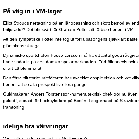
På väg in i VM-laget
Elliot Strouds nertagning på en långpassning och skott bestod av end
briljerade?! Det blir svårt för Graham Potter att förbise honom i VM.
Att den sympatiske Potter inte tog ut förra säsongens självklart bäst
glömskans skugga.
Dynamiske sportchefen Hasse Larsson må ha ett antal goda rådgivare 
hade snöat in på den danska spelarmarknaden. Förhållandevis nyi
snart att blomma ut.
Den förre slitstarke mittfältaren harutvecklat ensplit vision och vet vi
honom att se alla prospekt live flera gånger
Guldmakaren Anders Torstensson-numera teknisk chef- gör nu även en
guldet”, senast för hockeyledare på Bosön. I segerruset på Strawbe
framtoning.
ideliga bra värvningar
Vem, vilka är det som viskar i Mjällbys öra?