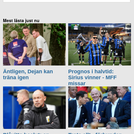
Mest lästa just nu
Äntligen, Dejan kan
Prognos i halvtid:
träna igen
Sirius vinner - MFF
missar