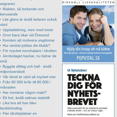
segraren
Makten, så lockande och
berusande
Lite glans är ändå ledaren också
värd
Uppladddning, men med tvivel
Oron bara ökar vid Öresund
Konsten att motivera ungdomar
Hur seriöst jobbar din klubb?
För mycket nonchalans i idrotten
Jernbolaget backar, nu bidrar de
små
Byggde elitlag och hall - ändå
miljonöverskott
Vår idrott är värd så mycket mer
Från 80 000 kr/år till 80 000 i
månaden
Har ministrar någon makt?
Ett hot, ändå saknas statistik
Lika bra att han blev
landshövding
Fler idrottsplatser en