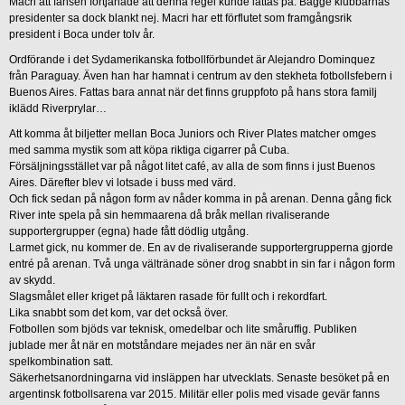
Macri att fansen förtjänade att denna regel kunde lättas på. Bägge klubbarnas
presidenter sa dock blankt nej. Macri har ett förflutet som framgångsrik
president i Boca under tolv år.
Ordförande i det Sydamerikanska fotbollförbundet är Alejandro Dominquez
från Paraguay. Även han har hamnat i centrum av den stekheta fotbollsfebern i
Buenos Aires. Fattas bara annat när det finns gruppfoto på hans stora familj
iklädd Riverprylar…
Att komma åt biljetter mellan Boca Juniors och River Plates matcher omges
med samma mystik som att köpa riktiga cigarrer på Cuba.
Försäljningsstället var på något litet café, av alla de som finns i just Buenos
Aires. Därefter blev vi lotsade i buss med värd.
Och fick sedan på någon form av nåder komma in på arenan. Denna gång fick
River inte spela på sin hemmaarena då bråk mellan rivaliserande
supportergrupper (egna) hade fått dödlig utgång.
Larmet gick, nu kommer de. En av de rivaliserande supportergrupperna gjorde
entré på arenan. Två unga vältränade söner drog snabbt in sin far i någon form
av skydd.
Slagsmålet eller kriget på läktaren rasade för fullt och i rekordfart.
Lika snabbt som det kom, var det också över.
Fotbollen som bjöds var teknisk, omedelbar och lite småruffig. Publiken
jublade mer åt när en motståndare mejades ner än när en svår
spelkombination satt.
Säkerhetsanordningarna vid insläppen har utvecklats. Senaste besöket på en
argentinsk fotbollsarena var 2015. Militär eller polis med visade gevär fanns