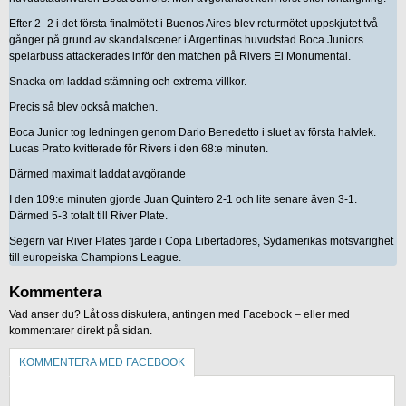
Efter 2–2 i det första finalmötet i Buenos Aires blev returmötet uppskjutet två
gånger på grund av skandalscener i Argentinas huvudstad.Boca Juniors
spelarbuss attackerades inför den matchen på Rivers El Monumental.
Snacka om laddad stämning och extrema villkor.
Precis så blev också matchen.
Boca Junior tog ledningen genom Dario Benedetto i sluet av första halvlek.
Lucas Pratto kvitterade för Rivers i den 68:e minuten.
Därmed maximalt laddat avgörande
I den 109:e minuten gjorde Juan Quintero 2-1 och lite senare även 3-1.
Därmed 5-3 totalt till River Plate.
Segern var River Plates fjärde i Copa Libertadores, Sydamerikas motsvarighet
till europeiska Champions League.
Kommentera
Vad anser du? Låt oss diskutera, antingen med Facebook – eller med
kommentarer direkt på sidan.
KOMMENTERA MED FACEBOOK
KOMMENTERA UTAN FACEBOOK