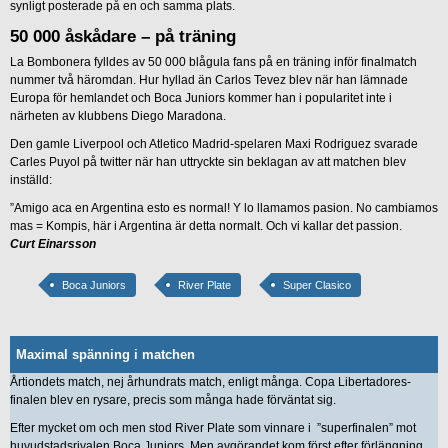
synligt posterade på en och samma plats.
50 000 åskådare – på träning
La Bombonera fylldes av 50 000 blågula fans på en träning inför finalmatch
nummer två häromdan. Hur hyllad än Carlos Tevez blev när han lämnade
Europa för hemlandet och Boca Juniors kommer han i popularitet inte i
närheten av klubbens Diego Maradona.
Den gamle Liverpool och Atletico Madrid-spelaren Maxi Rodriguez svarade
Carles Puyol på twitter när han uttryckte sin beklagan av att matchen blev
inställd:
”Amigo aca en Argentina esto es normal! Y lo llamamos pasion. No cambiamos
mas = Kompis, här i Argentina är detta normalt. Och vi kallar det passion.
Curt Einarsson
Boca Juniors
River Plate
Super Clasico
Maximal spänning i matchen
Årtiondets match, nej århundrats match, enligt många. Copa Libertadores-
finalen blev en rysare, precis som många hade förväntat sig.
Efter mycket om och men stod River Plate som vinnare i ”superfinalen” mot
huvudstadsrivalen Boca Juniors. Men avgörandet kom först efter förlängning.