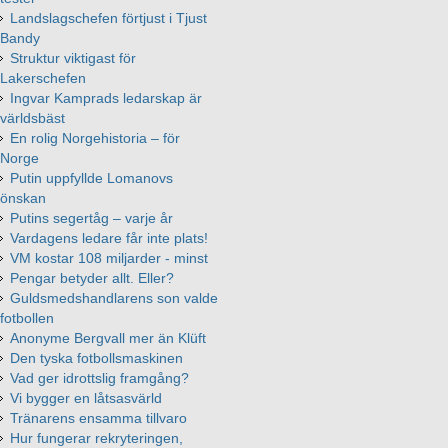
Landslagschefen förtjust i Tjust
Bandy
Struktur viktigast för
Lakerschefen
Ingvar Kamprads ledarskap är
världsbäst
En rolig Norgehistoria – för
Norge
Putin uppfyllde Lomanovs
önskan
Putins segertåg – varje år
Vardagens ledare får inte plats!
VM kostar 108 miljarder - minst
Pengar betyder allt. Eller?
Guldsmedshandlarens son valde
fotbollen
Anonyme Bergvall mer än Klüft
Den tyska fotbollsmaskinen
Vad ger idrottslig framgång?
Vi bygger en låtsasvärld
Tränarens ensamma tillvaro
Hur fungerar rekryteringen,