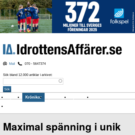
Mail
070 - 5647374
Sök bland 12.000 artiklar i arkivet:
Nyheter
Krönikor
Sport & spel
Nyhetsbrev
Arkiv
Om Idrottens Affärer
Maximal spänning i unik