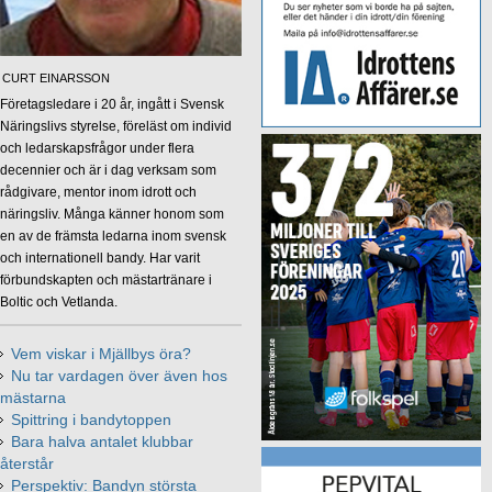
CURT EINARSSON
Företagsledare i 20 år, ingått i Svensk
Näringslivs styrelse, föreläst om individ
och ledarskapsfrågor under flera
decennier och är i dag verksam som
rådgivare, mentor inom idrott och
näringsliv. Många känner honom som
en av de främsta ledarna inom svensk
och internationell bandy. Har varit
förbundskapten och mästartränare i
Boltic och Vetlanda.
Vem viskar i Mjällbys öra?
Nu tar vardagen över även hos
mästarna
Spittring i bandytoppen
Bara halva antalet klubbar
återstår
Perspektiv: Bandyn största