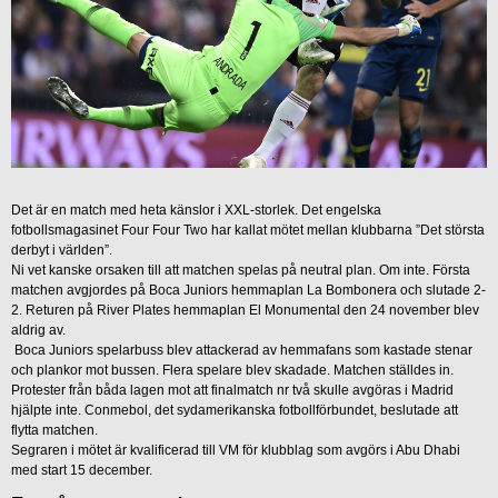
Det är en match med heta känslor i XXL-storlek. Det engelska
fotbollsmagasinet Four Four Two har kallat mötet mellan klubbarna ”Det största
derbyt i världen”.
Ni vet kanske orsaken till att matchen spelas på neutral plan. Om inte. Första
matchen avgjordes på Boca Juniors hemmaplan La Bombonera och slutade 2-
2. Returen på River Plates hemmaplan El Monumental den 24 november blev
aldrig av.
Boca Juniors spelarbuss blev attackerad av hemmafans som kastade stenar
och plankor mot bussen. Flera spelare blev skadade. Matchen ställdes in.
Protester från båda lagen mot att finalmatch nr två skulle avgöras i Madrid
hjälpte inte. Conmebol, det sydamerikanska fotbollförbundet, beslutade att
flytta matchen.
Segraren i mötet är kvalificerad till VM för klubblag som avgörs i Abu Dhabi
med start 15 december.