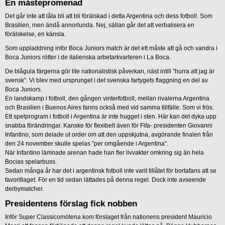
En måstepromenad
Det går inte att låta bli att bli förälskad i detta Argentina och dess fotboll. Som
Brasilien, men ändå annorlunda. Nej, sällan går det att verbalisera en
förälskelse, en känsla.
Som uppladdning inför Boca Juniors match är det ett måste att gå och vandra i
Boca Juniors rötter i de italienska arbetarkvarteren i La Boca.
De blågula färgerna gör lite nationalistisk påverkan, näst intill ”hurra att jag är
svensk”. Vi blev med ursprunget i det svenska fartygets flaggning en del av
Boca Juniors.
En landskamp i fotboll, den gången vinterfotboll, mellan rivalerna Argentina
och Brasilien i Buenos Aires fanns också med vid samma tillfälle. Som vi frös.
Ett spelprogram i fotboll i Argentina är inte hugget i sten. Här kan det dyka upp
snabba förändringar. Kanske för flexibelt även för Fifa- presidenten Giovanni
Infantino, som delade ut order om att den uppskjutna, avgörande finalen från
den 24 november skulle spelas ”per omgående i Argentina”.
När Infantino lämnade arenan hade han fler livvakter omkring sig än hela
Bocias spelarbuss.
Sedan många år har det i argentinsk fotboll inte varit tillåtet för bortafans att se
favoritlaget. För en tid sedan lättades på denna regel. Dock inte avseende
derbymatcher.
Presidentens förslag fick nobben
Inför Super Classicomötena kom förslaget från nationens president Mauricio