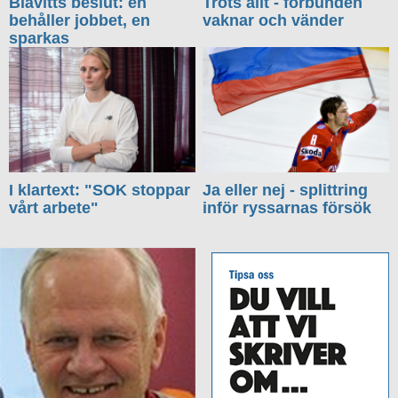
Blåvitts beslut: en
Trots allt - förbunden
behåller jobbet, en
vaknar och vänder
sparkas
I klartext: "SOK stoppar
Ja eller nej - splittring
vårt arbete"
inför ryssarnas försök