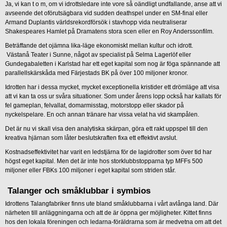
Ja, vi kan t o m, om vi idrottsledare inte vore så oändligt undfallande, anse att vi
avseende det oförutsägbara vid sudden deathspel under en SM-final eller
Armand Duplantis världsrekordförsök i stavhopp vida neutraliserar
Shakespeares Hamlet på Dramatens stora scen eller en Roy Anderssonfilm.
Beträffande det ojämna lika-läge ekonomiskt mellan kultur och idrott.
Västanå Teater i Sunne, något av specialist på Selma Lagerlöf eller
Gundegabaletten i Karlstad har ett eget kapital som nog är föga spännande att
parallellskärskåda med Färjestads BK på över 100 miljoner kronor.
Idrotten har i dessa mycket, mycket exceptionella kristider ett drömläge att visa
att vi kan ta oss ur svåra situationer. Som under årens lopp också har kallats för
fel gameplan, felvallat, domarmisstag, motorstopp eller skador på
nyckelspelare. En och annan tränare har vissa velat ha vid skampålen.
Det är nu vi skall visa den analytiska skärpan, göra ett rakt uppspel till den
kreativa hjärnan som låter beslutskraften fixa ett effektivt avslut.
Kostnadseffektivitet har varit en ledstjärna för de lagidrotter som över tid har
högst eget kapital. Men det är inte hos storklubbstopparna typ MFFs 500
miljoner eller FBKs 100 miljoner i eget kapital som striden står.
Talanger och småklubbar i symbios
Idrottens Talangfabriker finns ute bland småklubbarna i vårt avlånga land. Där
närheten till anläggningarna och att de är öppna ger möjligheter. Kittet finns
hos den lokala föreningen och ledarna-föräldrarna som är medvetna om att det