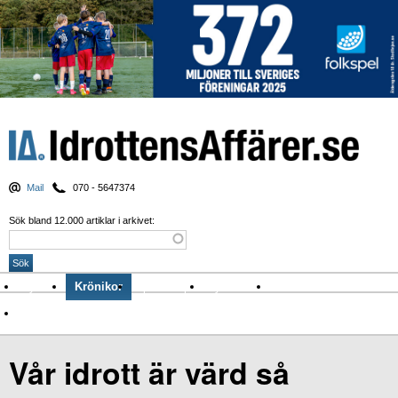
Mail
070 - 5647374
Sök bland 12.000 artiklar i arkivet:
Nyheter
Krönikor
Sport & spel
Nyhetsbrev
Arkiv
Om Idrottens Affärer
Vår idrott är värd så