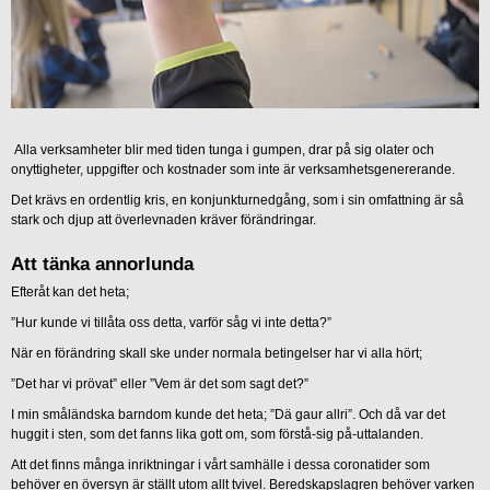
Alla verksamheter blir med tiden tunga i gumpen, drar på sig olater och
onyttigheter, uppgifter och kostnader som inte är verksamhetsgenererande.
Det krävs en ordentlig kris, en konjunkturnedgång, som i sin omfattning är så
stark och djup att överlevnaden kräver förändringar.
Att tänka annorlunda
Efteråt kan det heta;
”Hur kunde vi tillåta oss detta, varför såg vi inte detta?”
När en förändring skall ske under normala betingelser har vi alla hört;
”Det har vi prövat” eller ”Vem är det som sagt det?”
I min småländska barndom kunde det heta; ”Dä gaur allri”. Och då var det
huggit i sten, som det fanns lika gott om, som förstå-sig på-uttalanden.
Att det finns många inriktningar i vårt samhälle i dessa coronatider som
behöver en översyn är ställt utom allt tvivel. Beredskapslagren behöver varken