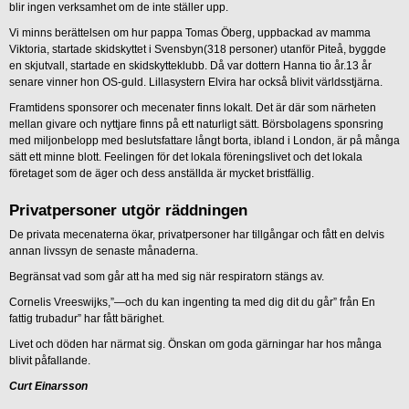
blir ingen verksamhet om de inte ställer upp.
Vi minns berättelsen om hur pappa Tomas Öberg, uppbackad av mamma
Viktoria, startade skidskyttet i Svensbyn(318 personer) utanför Piteå, byggde
en skjutvall, startade en skidskytteklubb. Då var dottern Hanna tio år.13 år
senare vinner hon OS-guld. Lillasystern Elvira har också blivit världsstjärna.
Framtidens sponsorer och mecenater finns lokalt. Det är där som närheten
mellan givare och nyttjare finns på ett naturligt sätt. Börsbolagens sponsring
med miljonbelopp med beslutsfattare långt borta, ibland i London, är på många
sätt ett minne blott. Feelingen för det lokala föreningslivet och det lokala
företaget som de äger och dess anställda är mycket bristfällig.
Privatpersoner utgör räddningen
De privata mecenaterna ökar, privatpersoner har tillgångar och fått en delvis
annan livssyn de senaste månaderna.
Begränsat vad som går att ha med sig när respiratorn stängs av.
Cornelis Vreeswijks,”—och du kan ingenting ta med dig dit du går” från En
fattig trubadur” har fått bärighet.
Livet och döden har närmat sig. Önskan om goda gärningar har hos många
blivit påfallande.
Curt Einarsson