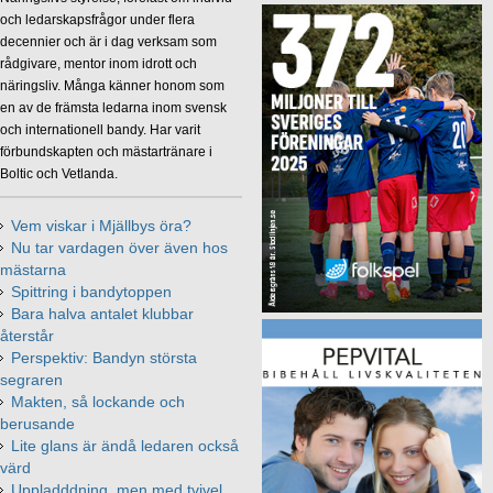
och ledarskapsfrågor under flera
decennier och är i dag verksam som
rådgivare, mentor inom idrott och
näringsliv. Många känner honom som
en av de främsta ledarna inom svensk
och internationell bandy. Har varit
förbundskapten och mästartränare i
Boltic och Vetlanda.
Vem viskar i Mjällbys öra?
Nu tar vardagen över även hos
mästarna
Spittring i bandytoppen
Bara halva antalet klubbar
återstår
Perspektiv: Bandyn största
segraren
Makten, så lockande och
berusande
Lite glans är ändå ledaren också
värd
Uppladddning, men med tvivel