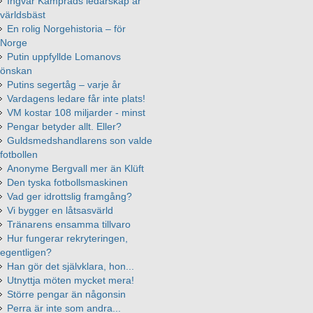
Ingvar Kamprads ledarskap är
världsbäst
En rolig Norgehistoria – för
Norge
Putin uppfyllde Lomanovs
önskan
Putins segertåg – varje år
Vardagens ledare får inte plats!
VM kostar 108 miljarder - minst
Pengar betyder allt. Eller?
Guldsmedshandlarens son valde
fotbollen
Anonyme Bergvall mer än Klüft
Den tyska fotbollsmaskinen
Vad ger idrottslig framgång?
Vi bygger en låtsasvärld
Tränarens ensamma tillvaro
Hur fungerar rekryteringen,
egentligen?
Han gör det självklara, hon...
Utnyttja möten mycket mera!
Större pengar än någonsin
Perra är inte som andra...