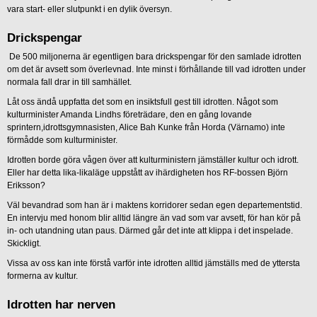
vara start- eller slutpunkt i en dylik översyn.
Drickspengar
De 500 miljonerna är egentligen bara drickspengar för den samlade idrotten
om det är avsett som överlevnad. Inte minst i förhållande till vad idrotten under
normala fall drar in till samhället.
Låt oss ändå uppfatta det som en insiktsfull gest till idrotten. Något som
kulturminister Amanda Lindhs företrädare, den en gång lovande
sprintern,idrottsgymnasisten, Alice Bah Kunke från Horda (Värnamo) inte
förmådde som kulturminister.
Idrotten borde göra vågen över att kulturministern jämställer kultur och idrott.
Eller har detta lika-likaläge uppstått av ihärdigheten hos RF-bossen Björn
Eriksson?
Väl bevandrad som han är i maktens korridorer sedan egen departementstid.
En intervju med honom blir alltid längre än vad som var avsett, för han kör på
in- och utandning utan paus. Därmed går det inte att klippa i det inspelade.
Skickligt.
Vissa av oss kan inte förstå varför inte idrotten alltid jämställs med de yttersta
formerna av kultur.
Idrotten har nerven