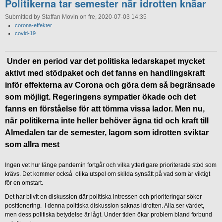
Politikerna tar semester när idrotten knäar
Submitted by Staffan Movin on fre, 2020-07-03 14:35
corona-effekter
covid-19
Under en period var det politiska ledarskapet mycket
aktivt med stödpaket och det fanns en handlingskraft
inför effekterna av Corona och göra dem så begränsade
som möjligt. Regeringens sympatier ökade och det
fanns en förståelse för att tömma vissa lador. Men nu,
när politikerna inte heller behöver ägna tid och kraft till
Almedalen tar de semester, lagom som idrotten sviktar
som allra mest
Ingen vet hur länge pandemin fortgår och vilka ytterligare prioriterade stöd som
krävs. Det kommer också olika utspel om skilda synsätt på vad som är viktigt
för en omstart.
Det har blivit en diskussion där politiska intressen och prioriteringar söker
positionering. I denna politiska diskussion saknas idrotten. Alla ser värdet,
men dess politiska betydelse är lågt. Under tiden ökar problem bland förbund