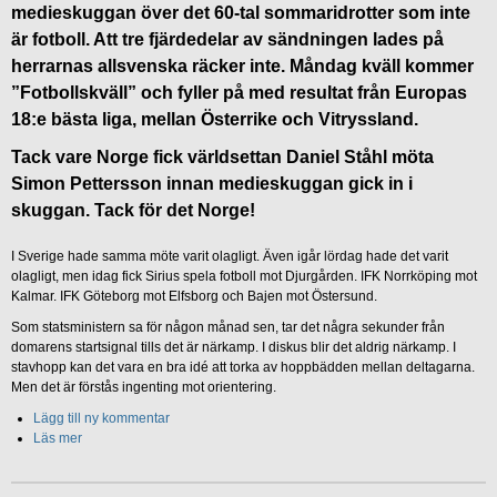
medieskuggan över det 60-tal sommaridrotter som inte
är fotboll. Att tre fjärdedelar av sändningen lades på
herrarnas allsvenska räcker inte. Måndag kväll kommer
”Fotbollskväll” och fyller på med resultat från Europas
18:e bästa liga, mellan Österrike och Vitryssland.
Tack vare Norge fick världsettan Daniel Ståhl möta
Simon Pettersson innan medieskuggan gick in i
skuggan. Tack för det Norge!
I Sverige hade samma möte varit olagligt. Även igår lördag hade det varit
olagligt, men idag fick Sirius spela fotboll mot Djurgården. IFK Norrköping mot
Kalmar. IFK Göteborg mot Elfsborg och Bajen mot Östersund.
Som statsministern sa för någon månad sen, tar det några sekunder från
domarens startsignal tills det är närkamp. I diskus blir det aldrig närkamp. I
stavhopp kan det vara en bra idé att torka av hoppbädden mellan deltagarna.
Men det är förstås ingenting mot orientering.
Lägg till ny kommentar
Läs mer