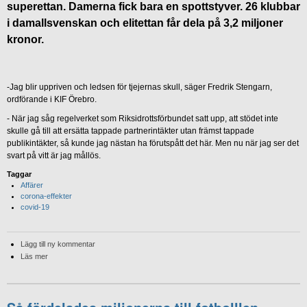
superettan. Damerna fick bara en spottstyver. 26 klubbar
i damallsvenskan och elitettan får dela på 3,2 miljoner
kronor.
-Jag blir uppriven och ledsen för tjejernas skull, säger Fredrik Stengarn,
ordförande i KIF Örebro.
- När jag såg regelverket som Riksidrottsförbundet satt upp, att stödet inte
skulle gå till att ersätta tappade partnerintäkter utan främst tappade
publikintäkter, så kunde jag nästan ha förutspått det här. Men nu när jag ser det
svart på vitt är jag mållös.
Taggar
Affärer
corona-effekter
covid-19
Lägg till ny kommentar
Läs mer