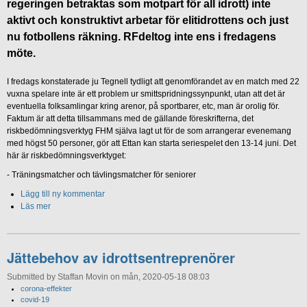
regeringen betraktas som motpart för all idrott) inte
aktivt och konstruktivt arbetar för elitidrottens och just
nu fotbollens räkning. RFdeltog inte ens i fredagens
möte.
I fredags konstaterade ju Tegnell tydligt att genomförandet av en match med 22
vuxna spelare inte är ett problem ur smittspridningssynpunkt, utan att det är
eventuella folksamlingar kring arenor, på sportbarer, etc, man är orolig för.
Faktum är att detta tillsammans med de gällande föreskrifterna, det
riskbedömningsverktyg FHM själva lagt ut för de som arrangerar evenemang
med högst 50 personer, gör att Ettan kan starta seriespelet den 13-14 juni. Det
här är riskbedömningsverktyget:
-
Träningsmatcher och tävlingsmatcher för seniorer
Lägg till ny kommentar
Läs mer
Jättebehov av idrottsentreprenörer
Submitted by Staffan Movin on mån, 2020-05-18 08:03
corona-effekter
covid-19