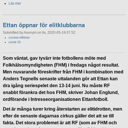
Läs mer
Ettan öppnar för elitklubbarna
Submitted by Anonym on tis, 2020-05-19 07:52
corona-effekter
covid-19
Som väntat, gav tyvärr inte fotbollens möte med
Folkhälsomyndigheten (FHM) i fredags något resultat.
Men nuvarande föreskrifter från FHM i kombination med
Anders Tegnells senaste uttalanden gör att Ettan kan
dra igång seriespelet den 13-14 juni. Nu måste RF
snabbt förankra det hos FHM, skriver Johan Englund,
ordförande i Intresseorganisationen Ettanfotboll.
Det är många turer kring återstarten av elitidrotten, men
efter de senaste dagarnas cirkus gäller det att se till
fakta. Det stora problemet är att RF (som av FHM och