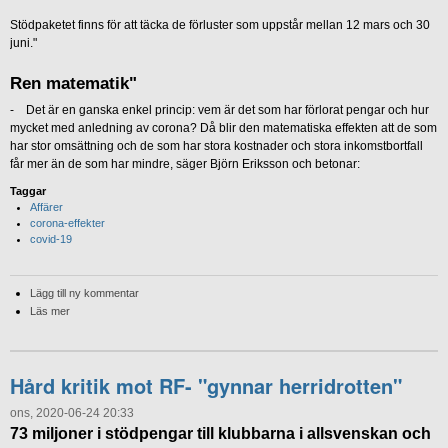
Stödpaketet finns för att täcka de förluster som uppstår mellan 12 mars och 30
juni."
Ren matematik"
- Det är en ganska enkel princip: vem är det som har förlorat pengar och hur
mycket med anledning av corona? Då blir den matematiska effekten att de som
har stor omsättning och de som har stora kostnader och stora inkomstbortfall
får mer än de som har mindre, säger Björn Eriksson och betonar:
Taggar
Affärer
corona-effekter
covid-19
Lägg till ny kommentar
Läs mer
Hård kritik mot RF- "gynnar herridrotten"
ons, 2020-06-24 20:33
73 miljoner i stödpengar till klubbarna i allsvenskan och