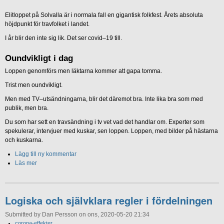
Elitloppet på Solvalla är i normala fall en gigantisk folkfest. Årets absoluta
höjdpunkt för travfolket i landet.
I år blir den inte sig lik. Det ser covid–19 till.
Oundvikligt i dag
Loppen genomförs men läktarna kommer att gapa tomma.
Trist men oundvikligt.
Men med TV–utsändningarna, blir det däremot bra. Inte lika bra som med
publik, men bra.
Du som har sett en travsändning i tv vet vad det handlar om. Experter som
spekulerar, intervjuer med kuskar, sen loppen. Loppen, med bilder på hästarna
och kuskarna.
Lägg till ny kommentar
Läs mer
Logiska och självklara regler i fördelningen
Submitted by Dan Persson on ons, 2020-05-20 21:34
corona-effekter