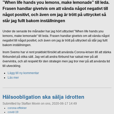
”When life hands you lemons, make lemonade” till leda.
Frasen handlar givetvis om att vända något negativt till
något positivt, och även om jag är trött på uttrycket så
står jag fullt bakom inställningen
Under de senaste tre månader har jag hört uttrycket ”When life hands you
lemons, make lemonade” till leda. Frasen handlar givetvis om att vända något
negativt till något positivt, och även om jag är trött på uttrycket så står jag fullt
bakom inställningen.
Inom Svemo har vi rent praktiskt försökt att använda Corona-krisen till att stärka
förbundet på olika sätt. Jag vet att andra förbund har satsat mer på att
övervintra, och all respekt för den strategin men jag tror mer på att använda tid
till utveckling.
Lägg till ny kommentar
Läs mer
Hälsoobligation ska sälja idrotten
Submitted by Staffan Movin on ons, 2020-06-17 14:49
corona-effekter
covid-19