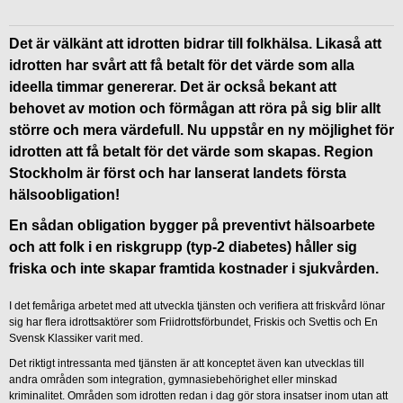
Det är välkänt att idrotten bidrar till folkhälsa. Likaså att
idrotten har svårt att få betalt för det värde som alla
ideella timmar genererar. Det är också bekant att
behovet av motion och förmågan att röra på sig blir allt
större och mera värdefull. Nu uppstår en ny möjlighet för
idrotten att få betalt för det värde som skapas. Region
Stockholm är först och har lanserat landets första
hälsoobligation!
En sådan obligation bygger på preventivt hälsoarbete
och att folk i en riskgrupp (typ-2 diabetes) håller sig
friska och inte skapar framtida kostnader i sjukvården.
I det femåriga arbetet med att utveckla tjänsten och verifiera att friskvård lönar
sig har flera idrottsaktörer som Friidrottsförbundet, Friskis och Svettis och En
Svensk Klassiker varit med.
Det riktigt intressanta med tjänsten är att konceptet även kan utvecklas till
andra områden som integration, gymnasiebehörighet eller minskad
kriminalitet. Områden som idrotten redan i dag gör stora insatser inom utan att