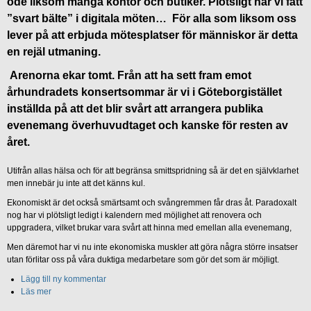
öde liksom många kontor och butiker. Plötsligt har vi fått
”svart bälte” i digitala möten… För alla som liksom oss
lever på att erbjuda mötesplatser för människor är detta
en rejäl utmaning.
Arenorna ekar tomt. Från att ha sett fram emot
århundradets konsertsommar är vi i Göteborgistället
inställda på att det blir svårt att arrangera publika
evenemang överhuvudtaget och kanske för resten av
året.
Utifrån allas hälsa och för att begränsa smittspridning så är det en självklarhet
men innebär ju inte att det känns kul.
Ekonomiskt är det också smärtsamt och svångremmen får dras åt. Paradoxalt
nog har vi plötsligt ledigt i kalendern med möjlighet att renovera och
uppgradera, vilket brukar vara svårt att hinna med emellan alla evenemang,
Men däremot har vi nu inte ekonomiska muskler att göra några större insatser
utan förlitar oss på våra duktiga medarbetare som gör det som är möjligt.
Lägg till ny kommentar
Läs mer