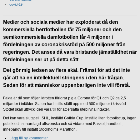
covid-19
Medier och sociala medier har exploderat då den
kommersiella herrfotbollen får 75 miljoner och den
semikommersiella damfotbollen får 4 miljoner i
fördelningen av coronakrisstöd på 500 miljoner från
regeringen. Det anses då vara bristande jämställdhet när
fördelningen ser ut på detta sätt
Det gör mig ledsen av flera skäl. Främst för att det inte
går att ha en intellektuell stringens i den här frågan.
Sedan för att människor uppenbarligen inte vill förstå.
Fakta är då som följer. Idrotten förlorar p.g.a Corona för Q1 och Q2 ca 2,5
miljarder i intäkter. Staten har hittills ställt upp med 500 miljoner i krisstöd.
Stödet skall uttryckligen vara till för att ersätta uteblivna intäkter.
Det kan vara slutspel i SHL, inställd Gothia Cup, inställd liten fotbollscup, ingen
publik och senarelagd allsvenska och så vidare med Basket, handboll,
innebandy till inställt Stockholms Marathon.
Lägg till ny kommentar