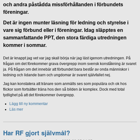
och andra påstådda missförhållanden i förbundets
föreningar.
Det är ingen munter läsning för ledning och styrelse i
vare sig förbund eller i föreningar. Idag släpptes en
sammanfattande PPT, den stora färdiga utredningen
kommer i sommar.
Det är knappt jag vet var jag skall börja när jag läst igenom utredningen. På
frågan om det förekommer grava övergrepp inom svensk konståkning är svaret
ja. På frågan om det innebär att förbundet bara består av onda människor i
ledning och lidande barn och ungdomar är svaret självfallet nej.
Jag kan konstatera att tränare som anmälts ses som populära och ok hos
flickor som fortsätter träna hos den så bilden är komplex. Dock med total
tydlighet på att det förekommer övergrepp.
Lägg till ny kommentar
Läs mer
Har RF gjort självmål?