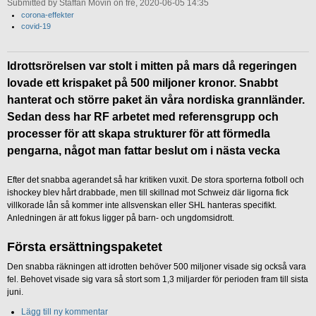
Submitted by Staffan Movin on fre, 2020-06-05 14:35
corona-effekter
covid-19
Idrottsrörelsen var stolt i mitten på mars då regeringen
lovade ett krispaket på 500 miljoner kronor. Snabbt
hanterat och större paket än våra nordiska grannländer.
Sedan dess har RF arbetet med referensgrupp och
processer för att skapa strukturer för att förmedla
pengarna, något man fattar beslut om i nästa vecka
Efter det snabba agerandet så har kritiken vuxit. De stora sporterna fotboll och
ishockey blev hårt drabbade, men till skillnad mot Schweiz där ligorna fick
villkorade lån så kommer inte allsvenskan eller SHL hanteras specifikt.
Anledningen är att fokus ligger på barn- och ungdomsidrott.
Första ersättningspaketet
Den snabba räkningen att idrotten behöver 500 miljoner visade sig också vara
fel. Behovet visade sig vara så stort som 1,3 miljarder för perioden fram till sista
juni.
Lägg till ny kommentar