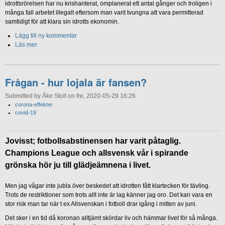
idrottsrörelsen har nu krishanterat, omplanerat ett antal gånger och troligen i
många fall arbetet illegalt eftersom man varit tvungna att vara permitterad
samtidigt för att klara sin idrotts ekonomin.
Lägg till ny kommentar
Läs mer
Frågan - hur lojala är fansen?
Submitted by Åke Stolt on fre, 2020-05-29 16:26
corona-effekter
covid-19
Jovisst; fotbollsabstinensen har varit påtaglig.
Champions League och allsvensk vår i spirande
grönska hör ju till glädjeämnena i livet.
Men jag vågar inte jubla över beskedet att idrotten fått klartecken för tävling.
Trots de restriktioner som trots allt inte är lag känner jag oro. Det kan vara en
stor risk man tar när t ex Allsvenskan i fotboll drar igång i mitten av juni.
Det sker i en tid då koronan alltjämt skördar liv och hämmar livet för så många.