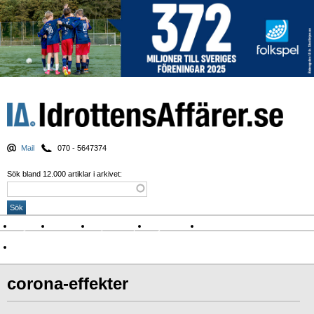
Mail
070 - 5647374
Sök bland 12.000 artiklar i arkivet:
Nyheter
Krönikor
Sport & spel
Nyhetsbrev
Arkiv
Om Idrottens Affärer
corona-effekter