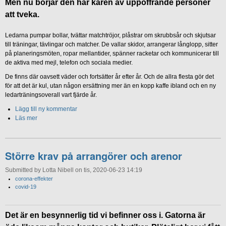
Men nu börjar den här kåren av uppoffrande personer
att tveka.
Ledarna pumpar bollar, tvättar matchtröjor, plåstrar om skrubbsår och skjutsar
till träningar, tävlingar och matcher. De vallar skidor, arrangerar långlopp, sitter
på planeringsmöten, ropar mellantider, spänner racketar och kommunicerar till
de aktiva med mejl, telefon och sociala medier.
De finns där oavsett väder och fortsätter år efter år. Och de allra flesta gör det
för att det är kul, utan någon ersättning mer än en kopp kaffe ibland och en ny
ledarträningsoverall vart fjärde år.
Lägg till ny kommentar
Läs mer
Större krav på arrangörer och arenor
Submitted by Lotta Nibell on tis, 2020-06-23 14:19
corona-effekter
covid-19
Det är en besynnerlig tid vi befinner oss i. Gatorna är