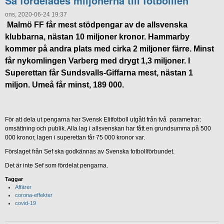
Så fördelades miljonerna till fotbolllen
ons, 2020-06-24 19:37
Malmö FF får mest stödpengar av de allsvenska
klubbarna, nästan 10 miljoner kronor. Hammarby
kommer på andra plats med cirka 2 miljoner färre. Minst
får nykomlingen Varberg med drygt 1,3 miljoner. I
Superettan får Sundsvalls-Giffarna mest, nästan 1
miljon. Umeå får minst, 189 000.
För att dela ut pengarna har Svensk Elitfotboll utgått från två parametrar:
omsättning och publik. Alla lag i allsvenskan har fått en grundsumma på 500
000 kronor, lagen i superettan får 75 000 kronor var.
Förslaget från Sef ska godkännas av Svenska fotbollförbundet.
Det är inte Sef som fördelat pengarna.
Taggar
Affärer
corona-effekter
covid-19