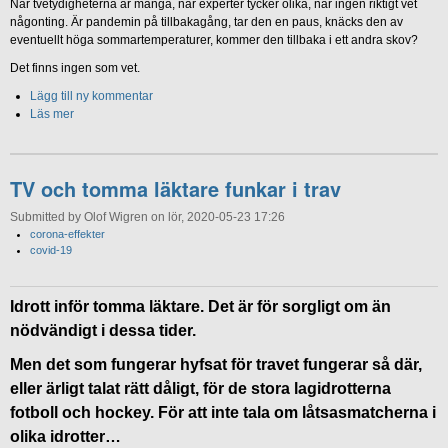
När tvetydigheterna är många, när experter tycker olika, när ingen riktigt vet
någonting. Är pandemin på tillbakagång, tar den en paus, knäcks den av
eventuellt höga sommartemperaturer, kommer den tillbaka i ett andra skov?
Det finns ingen som vet.
Lägg till ny kommentar
Läs mer
TV och tomma läktare funkar i trav
Submitted by Olof Wigren on lör, 2020-05-23 17:26
corona-effekter
covid-19
Idrott inför tomma läktare. Det är för sorgligt om än
nödvändigt i dessa tider.
Men det som fungerar hyfsat för travet fungerar så där,
eller ärligt talat rätt dåligt, för de stora lagidrotterna
fotboll och hockey. För att inte tala om låtsasmatcherna i
olika idrotter…