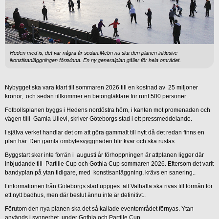
Heden med is, det var några år sedan.Mebn nu ska den planen inklusive
lkonstisanläggningen försvinna. En ny generalplan gäller för hela området.
Nybygget ska vara klart till sommaren 2026 till en kostnad av 25 miljoner
kronor, och sedan tillkommer en betongläktare för runt 500 personer. .
Fotbollsplanen byggs i Hedens nordöstra hörn, i kanten mot promenaden och
vägen tilll Gamla Ullevi, skriver Göteborgs stad i ett pressmeddelande.
I själva verket handlar det om att göra gammalt till nytt då det redan finns en
plan här. Den gamla ombytesvyggnaden blir kvar och ska rustas.
Byggstart sker inte förrän i augusti år förhoppningen är attplanen ligger där
inbjudande till Partille Cup och Gothia Cup sommaren 2026. Eftersom det varit
bandyplan på ytan tidigare, med konstisanläggning, krävs en sanering..
I informationen från Göteborgs stad uppges att Valhalla ska rivas till förmån för
ett nytt badhus, men där beslut ännu inte är definitivt..
Förutom den nya planen ska det så kallade eventområdet förnyas. Ytan
används i synnerhet under Gothia och Partille Cup.