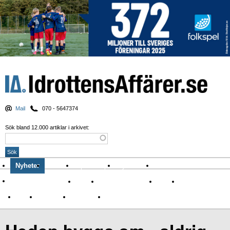
Mail
070 - 5647374
Sök bland 12.000 artiklar i arkivet:
Nyheter
Krönikor
Sport & spel
Nyhetsbrev
Arkiv
Om Idrottens Affärer
Affärer
I spåren av Corona
Arena
Event
Namn
Sponsring
TV-nyheter
Idrott & Turism