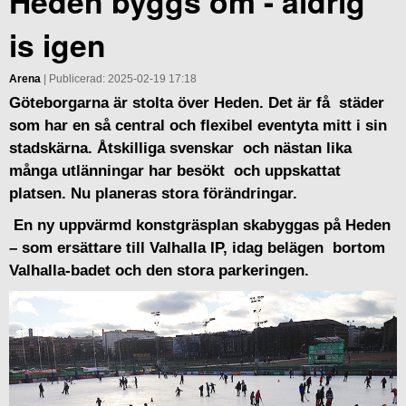
Heden byggs om - aldrig
is igen
Arena
| Publicerad: 2025-02-19 17:18
Göteborgarna är stolta över Heden. Det är få städer
som har en så central och flexibel eventyta mitt i sin
stadskärna. Åtskilliga svenskar och nästan lika
många utlänningar har besökt och uppskattat
platsen. Nu planeras stora förändringar.
En ny uppvärmd konstgräsplan skabyggas på Heden
– som ersättare till Valhalla IP, idag belägen bortom
Valhalla-badet och den stora parkeringen.