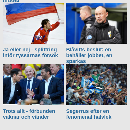
Ja eller nej - splittring
Blåvitts beslut: en
inför ryssarnas försök
behåller jobbet, en
sparkas
Trots allt - förbunden
Segerrus efter en
vaknar och vänder
fenomenal halvlek