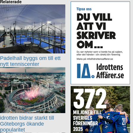
Relaterade
Padelhall byggs om till ett
nytt tenniscenter
idrotten bidrar starkt till
Göteborgs ökande
popularitet