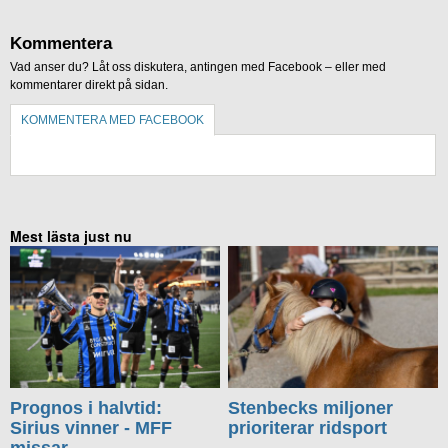
Kommentera
Vad anser du? Låt oss diskutera, antingen med Facebook – eller med
kommentarer direkt på sidan.
KOMMENTERA MED FACEBOOK
KOMMENTERA UTAN FACEBOOK
Mest lästa just nu
Prognos i halvtid:
Stenbecks miljoner
Sirius vinner - MFF
prioriterar ridsport
missar