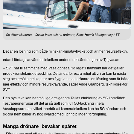
Se dimensionerna - Gustaf Vasa och nu drönare, Foto: Henrik Montgomery / TT
Det är en lösning som både minskar klimatavtrycket och är mer resurseffektiv.
edan i lördags användes tekniken under direktsändningen av Tjejvasan.
– SVT har tillsammans med Vasaloppet alltid legat i framkant när det gäller
produktionsteknisk utveckling. Det är därför extra roligt att vi i år kan ta nästa
steg och ersätta helikoptrar och flygplan med drönare, en lösning som är både
mer effektiv och mindre resurskrävande, säger Adde Granberg, teknikdirektör
SVT.
Den nya tekniken har möjliggjorts genom Telias etablering av 5G i området:
Testrapporter visar att det är så gott som full 5G-täckning i hela
Vasaloppsarenan, vilket innebär att kameratekniken kan ha 5G-sändare och
skicka hem bilder av hög kvalitet med i princip ingen fördröjning.
Många drönare bevakar spåret