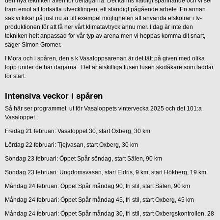
den nya tekniken även för deltagarna. Det känns väldigt spännande och vi ser
fram emot att fortsätta utvecklingen, ett ständigt pågående arbete. En annan
sak vi kikar på just nu är till exempel möjligheten att använda elskotrar i tv-
produktionen för att få ner vårt klimatavtryck ännu mer. I dag är inte den
tekniken helt anpassad för vår typ av arena men vi hoppas komma dit snart,
säger Simon Gromer.
I Mora och i spåren, den s k Vasaloppsarenan är det tätt på given med olika
lopp under de här dagarna. Det är åtskilliga tusen tusen skidåkare som laddar
för start.
Intensiva veckor i spåren
Så här ser programmet ut för Vasaloppets vintervecka 2025 och det 101:a
Vasaloppet :
Fredag 21 februari: Vasaloppet 30, start Oxberg, 30 km
Lördag 22 februari: Tjejvasan, start Oxberg, 30 km
Söndag 23 februari: Öppet Spår söndag, start Sälen, 90 km
Söndag 23 februari: Ungdomsvasan, start Eldris, 9 km, start Hökberg, 19 km
Måndag 24 februari: Öppet Spår måndag 90, fri stil, start Sälen, 90 km
Måndag 24 februari: Öppet Spår måndag 45, fri stil, start Oxberg, 45 km
Måndag 24 februari: Öppet Spår måndag 30, fri stil, start Oxbergskontrollen, 28