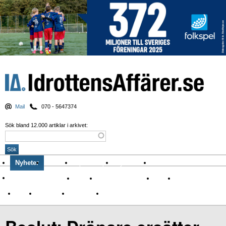
Mail
070 - 5647374
Sök bland 12.000 artiklar i arkivet:
Nyheter
Krönikor
Sport & spel
Nyhetsbrev
Arkiv
Om Idrottens Affärer
Affärer
I spåren av Corona
Arena
Event
Namn
Sponsring
TV-nyheter
Idrott & Turism