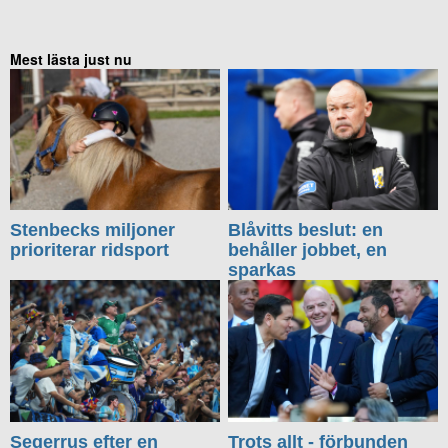
Mest lästa just nu
Stenbecks miljoner
Blåvitts beslut: en
prioriterar ridsport
behåller jobbet, en
sparkas
Segerrus efter en
Trots allt - förbunden