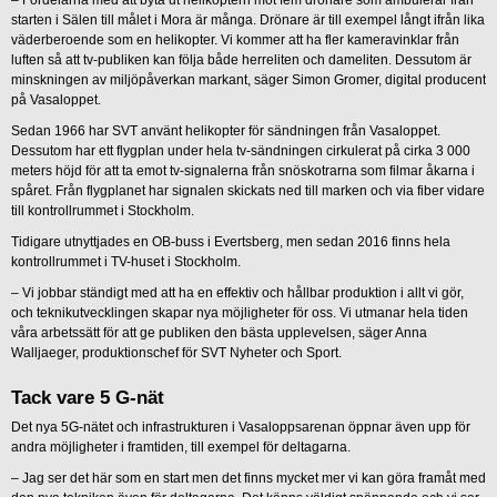
– Fördelarna med att byta ut helikoptern mot fem drönare som ambulerar från
starten i Sälen till målet i Mora är många. Drönare är till exempel långt ifrån lika
väderberoende som en helikopter. Vi kommer att ha fler kameravinklar från
luften så att tv-publiken kan följa både herreliten och dameliten. Dessutom är
minskningen av miljöpåverkan markant, säger Simon Gromer, digital producent
på Vasaloppet.
Sedan 1966 har SVT använt helikopter för sändningen från Vasaloppet.
Dessutom har ett flygplan under hela tv-sändningen cirkulerat på cirka 3 000
meters höjd för att ta emot tv-signalerna från snöskotrarna som filmar åkarna i
spåret. Från flygplanet har signalen skickats ned till marken och via fiber vidare
till kontrollrummet i Stockholm.
Tidigare utnyttjades en OB-buss i Evertsberg, men sedan 2016 finns hela
kontrollrummet i TV-huset i Stockholm.
– Vi jobbar ständigt med att ha en effektiv och hållbar produktion i allt vi gör,
och teknikutvecklingen skapar nya möjligheter för oss. Vi utmanar hela tiden
våra arbetssätt för att ge publiken den bästa upplevelsen, säger Anna
Walljaeger, produktionschef för SVT Nyheter och Sport.
Tack vare 5 G-nät
Det nya 5G-nätet och infrastrukturen i Vasaloppsarenan öppnar även upp för
andra möjligheter i framtiden, till exempel för deltagarna.
– Jag ser det här som en start men det finns mycket mer vi kan göra framåt med