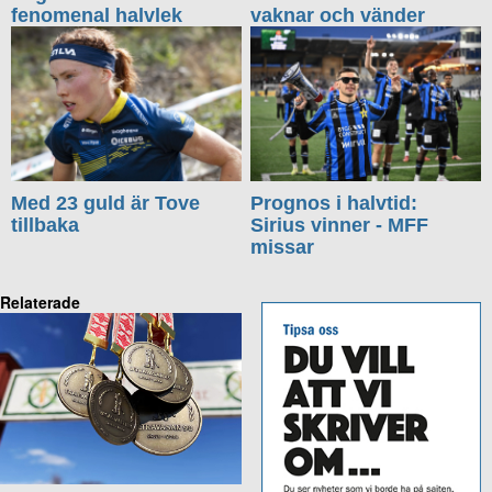
fenomenal halvlek
vaknar och vänder
Med 23 guld är Tove
Prognos i halvtid:
tillbaka
Sirius vinner - MFF
missar
Relaterade