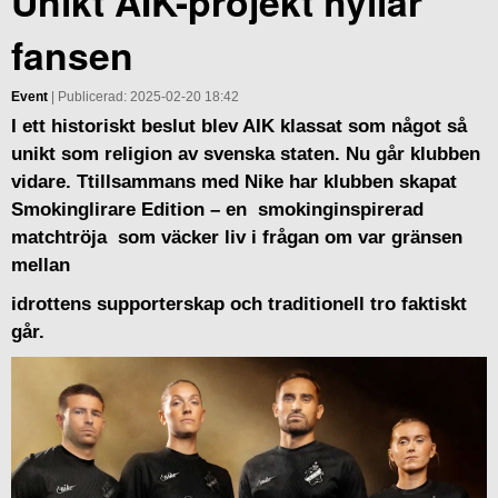
Unikt AIK-projekt hyllar
fansen
Event
| Publicerad: 2025-02-20 18:42
I ett historiskt beslut blev AIK klassat som något så
unikt som religion av svenska staten. Nu går klubben
vidare. Ttillsammans med Nike har klubben skapat
Smokinglirare Edition – en smokinginspirerad
matchtröja som väcker liv i frågan om var gränsen
mellan
idrottens supporterskap och traditionell tro faktiskt
går.