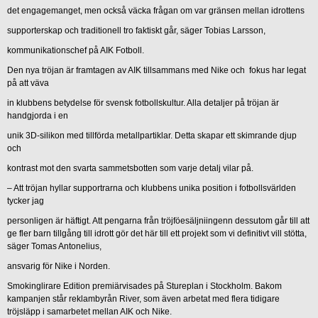
det engagemanget, men också väcka frågan om var gränsen mellan idrottens
supporterskap och traditionell tro faktiskt går, säger Tobias Larsson,
kommunikationschef på AIK Fotboll.
Den nya tröjan är framtagen av AIK tillsammans med Nike och fokus har legat
på att väva
in klubbens betydelse för svensk fotbollskultur. Alla detaljer på tröjan är
handgjorda i en
unik 3D-silikon med tillförda metallpartiklar. Detta skapar ett skimrande djup
och
kontrast mot den svarta sammetsbotten som varje detalj vilar på.
– Att tröjan hyllar supportrarna och klubbens unika position i fotbollsvärlden
tycker jag
personligen är häftigt. Att pengarna från tröjföesäljniingenn dessutom går till att
ge fler barn tillgång till idrott gör det här till ett projekt som vi definitivt vill stötta,
säger Tomas Antonelius,
ansvarig för Nike i Norden.
Smokinglirare Edition premiärvisades på Stureplan i Stockholm. Bakom
kampanjen står reklambyrån River, som även arbetat med flera tidigare
tröjsläpp i samarbetet mellan AIK och Nike.