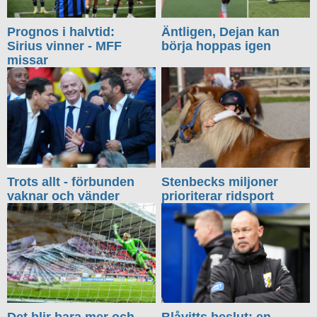
Prognos i halvtid:
Äntligen, Dejan kan
Sirius vinner - MFF
börja hoppas igen
missar
Trots allt - förbunden
Stenbecks miljoner
vaknar och vänder
prioriterar ridsport