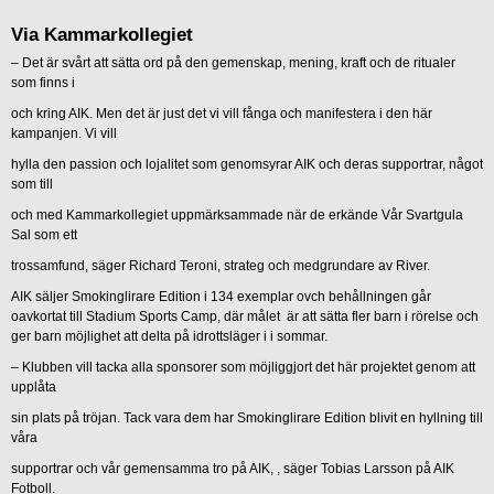
Via Kammarkollegiet
– Det är svårt att sätta ord på den gemenskap, mening, kraft och de ritualer
som finns i
och kring AIK. Men det är just det vi vill fånga och manifestera i den här
kampanjen. Vi vill
hylla den passion och lojalitet som genomsyrar AIK och deras supportrar, något
som till
och med Kammarkollegiet uppmärksammade när de erkände Vår Svartgula
Sal som ett
trossamfund, säger Richard Teroni, strateg och medgrundare av River.
AIK säljer Smokinglirare Edition i 134 exemplar ovch behållningen går
oavkortat till Stadium Sports Camp, där målet är att sätta fler barn i rörelse och
ger barn möjlighet att delta på idrottsläger i i sommar.
– Klubben vill tacka alla sponsorer som möjliggjort det här projektet genom att
upplåta
sin plats på tröjan. Tack vara dem har Smokinglirare Edition blivit en hyllning till
våra
supportrar och vår gemensamma tro på AIK, , säger Tobias Larsson på AIK
Fotboll.