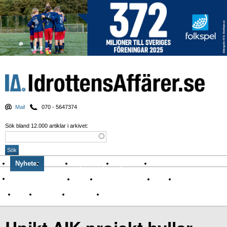
Mail
070 - 5647374
Sök bland 12.000 artiklar i arkivet:
Nyheter
Krönikor
Sport & spel
Nyhetsbrev
Arkiv
Om Idrottens Affärer
Affärer
I spåren av Corona
Arena
Event
Namn
Sponsring
TV-nyheter
Idrott & Turism