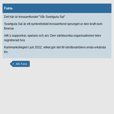
Fakta
Det här är trossamfundet ”Vår Svartgula Sal”
Svartgula Sal är ett synkretistiskt trossamfund sprunget ur den kraft som
förenar
AIK:s supportrar, spelare och arv. Den världsunika organisationen blev
registrerad hos
Kammarkollegiet i juli 2022, vilket gör det till idrottsvärldens enda erkända
tro.
AIK Fans