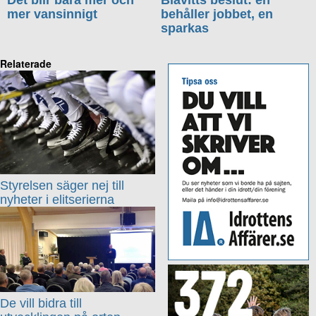
Det blir bara mer och
Blåvitts beslut: en
mer vansinnigt
behåller jobbet, en
sparkas
Relaterade
Styrelsen säger nej till
nyheter i elitserierna
De vill bidra till