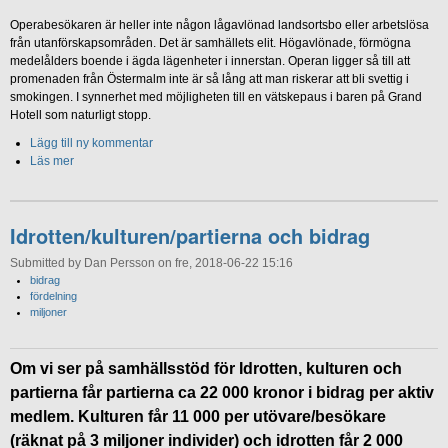
Operabesökaren är heller inte någon lågavlönad landsortsbo eller arbetslösa
från utanförskapsområden. Det är samhällets elit. Högavlönade, förmögna
medelålders boende i ägda lägenheter i innerstan. Operan ligger så till att
promenaden från Östermalm inte är så lång att man riskerar att bli svettig i
smokingen. I synnerhet med möjligheten till en vätskepaus i baren på Grand
Hotell som naturligt stopp.
Lägg till ny kommentar
Läs mer
Idrotten/kulturen/partierna och bidrag
Submitted by Dan Persson on fre, 2018-06-22 15:16
bidrag
fördelning
miljoner
Om vi ser på samhällsstöd för Idrotten, kulturen och
partierna får partierna ca 22 000 kronor i bidrag per aktiv
medlem. Kulturen får 11 000 per utövare/besökare
(räknat på 3 miljoner individer) och idrotten får 2 000