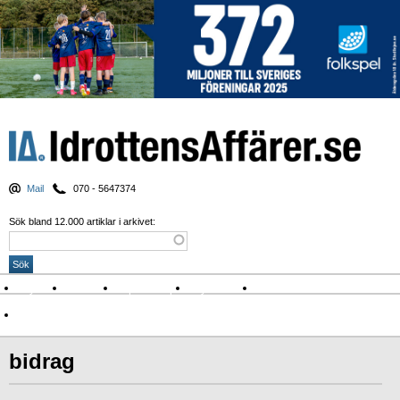
Mail
070 - 5647374
Sök bland 12.000 artiklar i arkivet:
Nyheter
Krönikor
Sport & spel
Nyhetsbrev
Arkiv
Om Idrottens Affärer
bidrag