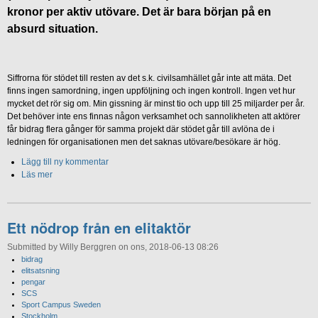
kronor per aktiv utövare. Det är bara början på en
absurd situation.
Siffrorna för stödet till resten av det s.k. civilsamhället går inte att mäta. Det
finns ingen samordning, ingen uppföljning och ingen kontroll. Ingen vet hur
mycket det rör sig om. Min gissning är minst tio och upp till 25 miljarder per år.
Det behöver inte ens finnas någon verksamhet och sannolikheten att aktörer
får bidrag flera gånger för samma projekt där stödet går till avlöna de i
ledningen för organisationen men det saknas utövare/besökare är hög.
Lägg till ny kommentar
Läs mer
Ett nödrop från en elitaktör
Submitted by Willy Berggren on ons, 2018-06-13 08:26
bidrag
elitsatsning
pengar
SCS
Sport Campus Sweden
Stockholm