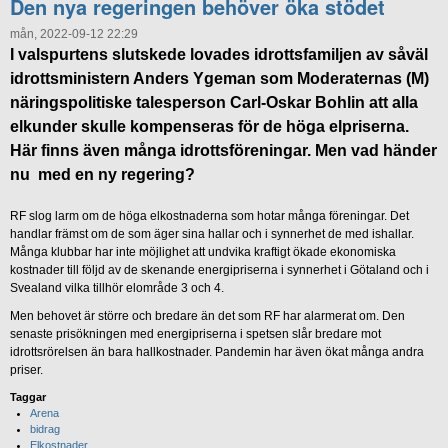
Den nya regeringen behöver öka stödet
mån, 2022-09-12 22:29
I valspurtens slutskede lovades idrottsfamiljen av såväl
idrottsministern Anders Ygeman som Moderaternas (M)
näringspolitiske talesperson Carl-Oskar Bohlin att alla
elkunder skulle kompenseras för de höga elpriserna.
Här finns även många idrottsföreningar. Men vad händer
nu med en ny regering?
RF slog larm om de höga elkostnaderna som hotar många föreningar. Det
handlar främst om de som äger sina hallar och i synnerhet de med ishallar.
Många klubbar har inte möjlighet att undvika kraftigt ökade ekonomiska
kostnader till följd av de skenande energipriserna i synnerhet i Götaland och i
Svealand vilka tillhör elområde 3 och 4.
Men behovet är större och bredare än det som RF har alarmerat om. Den
senaste prisökningen med energipriserna i spetsen slår bredare mot
idrottsrörelsen än bara hallkostnader. Pandemin har även ökat många andra
priser.
Taggar
Arena
bidrag
Elkostnader