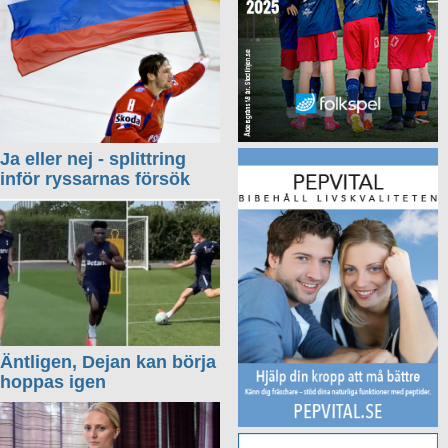
Ja eller nej - splittring
inför ryssarnas försök
Äntligen, Dejan kan börja
hoppas igen