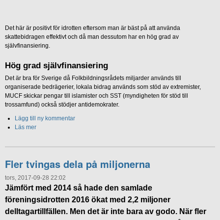
Det här är positivt för idrotten eftersom man är bäst på att använda
skattebidragen effektivt och då man dessutom har en hög grad av
självfinansiering.
Hög grad självfinansiering
Det är bra för Sverige då Folkbildningsrådets miljarder används till
organiserade bedrägerier, lokala bidrag används som stöd av extremister,
MUCF skickar pengar till islamister och SST (myndigheten för stöd till
trossamfund) också stödjer antidemokrater.
Lägg till ny kommentar
Läs mer
Fler tvingas dela på miljonerna
tors, 2017-09-28 22:02
Jämfört med 2014 så hade den samlade
föreningsidrotten 2016 ökat med 2,2 miljoner
delltagartillfällen. Men det är inte bara av godo. När fler