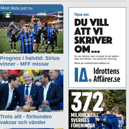
Mest lästa just nu
Prognos i halvtid: Sirius
vinner - MFF missar
Trots allt - förbunden
vaknar och vänder