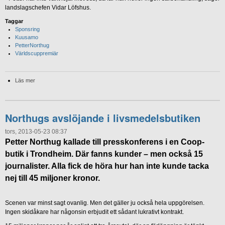
landslagschefen Vidar Löfshus.
Taggar
Sponsring
Kuusamo
PetterNorthug
Världscuppremiär
Läs mer
Northugs avslöjande i livsmedelsbutiken
tors, 2013-05-23 08:37
Petter Northug kallade till presskonferens i en Coop-
butik i Trondheim. Där fanns kunder – men också 15
journalister. Alla fick de höra hur han inte kunde tacka
nej till 45 miljoner kronor.
Scenen var minst sagt ovanlig. Men det gäller ju också hela uppgörelsen.
Ingen skidåkare har någonsin erbjudit ett sådant lukrativt kontrakt.