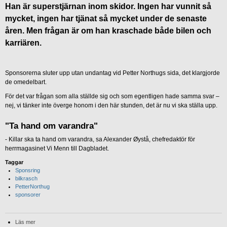
Han är superstjärnan inom skidor. Ingen har vunnit så
mycket, ingen har tjänat så mycket under de senaste
åren. Men frågan är om han kraschade både bilen och
karriären.
Sponsorerna sluter upp utan undantag vid Petter Northugs sida, det klargjorde
de omedelbart.
För det var frågan som alla ställde sig och som egentligen hade samma svar –
nej, vi tänker inte överge honom i den här stunden, det är nu vi ska ställa upp.
"Ta hand om varandra"
- Killar ska ta hand om varandra, sa Alexander Øystå, chefredaktör för
herrmagasinet Vi Menn till Dagbladet.
Taggar
Sponsring
bilkrasch
PetterNorthug
sponsorer
Läs mer