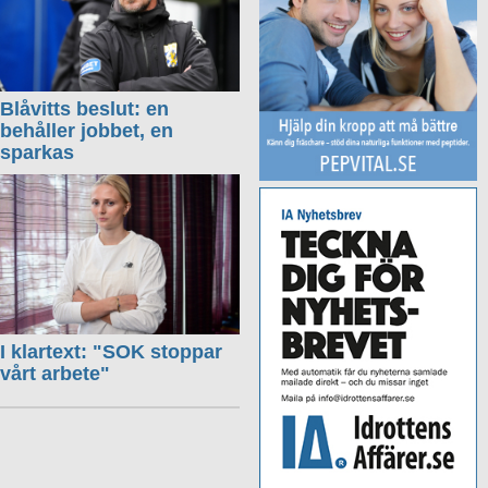
Blåvitts beslut: en
behåller jobbet, en
sparkas
I klartext: "SOK stoppar
vårt arbete"