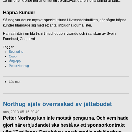
15 miljoner kronor per år enligt ett tre-årsavtal, där en förlängning är tänkt.
Häpna kunder
Så nog var det en mycket speciell stund i livsmedelsbutiken, där några häpna
kunder blandade sig med ett antal inbjudna journalister.
Han satt där i en blå t-shirt med loggon lysande och i sällskap av Svein
Fanebust, Coops vd.
Taggar
Sponsring
Coop
långlopp
PetterNorthug
Läs mer
Northug själv överraskad av jättebudet
ons, 2013-05-15 20:49
Petter Northug kan inte motstå pengarna. Och vem hade
gjort när erbjudandet ska bestå av ett sponsorkontrakt