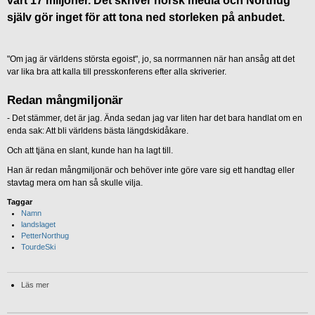
värt 17 miljoner. Det skriver norsk media och Northug
själv gör inget för att tona ned storleken på anbudet.
"Om jag är världens största egoist", jo, sa norrmannen när han ansåg att det
var lika bra att kalla till presskonferens efter alla skriverier.
Redan mångmiljonär
- Det stämmer, det är jag. Ända sedan jag var liten har det bara handlat om en
enda sak: Att bli världens bästa längdskidåkare.
Och att tjäna en slant, kunde han ha lagt till.
Han är redan mångmiljonär och behöver inte göre vare sig ett handtag eller
stavtag mera om han så skulle vilja.
Taggar
Namn
landslaget
PetterNorthug
TourdeSki
Läs mer