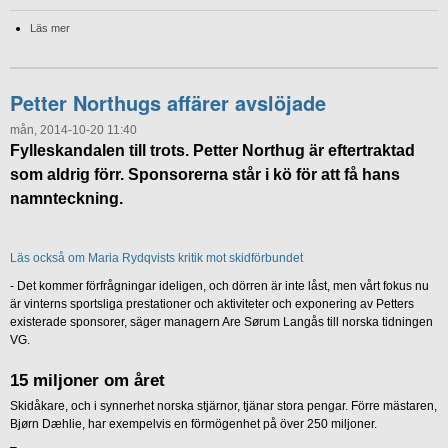
Läs mer
Petter Northugs affärer avslöjade
mån, 2014-10-20 11:40
Fylleskandalen till trots. Petter Northug är eftertraktad
som aldrig förr. Sponsorerna står i kö för att få hans
namnteckning.
Läs också om Maria Rydqvists kritik mot skidförbundet
- Det kommer förfrågningar ideligen, och dörren är inte låst, men vårt fokus nu
är vinterns sportsliga prestationer och aktiviteter och exponering av Petters
existerade sponsorer, säger managern Are Sørum Langås till norska tidningen
VG.
15 miljoner om året
Skidåkare, och i synnerhet norska stjärnor, tjänar stora pengar. Förre mästaren,
Bjørn Dæhlie, har exempelvis en förmögenhet på över 250 miljoner.