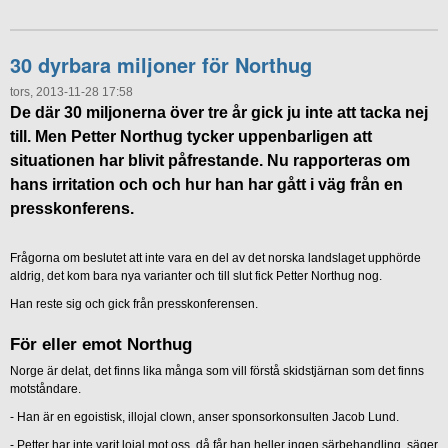
30 dyrbara miljoner för Northug
tors, 2013-11-28 17:58
De där 30 miljonerna över tre år gick ju inte att tacka nej
till. Men Petter Northug tycker uppenbarligen att
situationen har blivit påfrestande. Nu rapporteras om
hans irritation och och hur han har gått i väg från en
presskonferens.
Frågorna om beslutet att inte vara en del av det norska landslaget upphörde
aldrig, det kom bara nya varianter och till slut fick Petter Northug nog.
Han reste sig och gick från presskonferensen.
För eller emot Northug
Norge är delat, det finns lika många som vill förstå skidstjärnan som det finns
motståndare.
- Han är en egoistisk, illojal clown, anser sponsorkonsulten Jacob Lund.
- Petter har inte varit lojal mot oss, då får han heller ingen särbehandling, säger