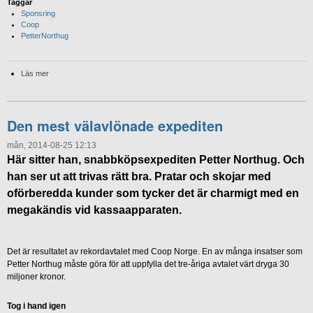
Taggar
Sponsring
Coop
PetterNorthug
Läs mer
Den mest välavlönade expediten
mån, 2014-08-25 12:13
Här sitter han, snabbköpsexpediten Petter Northug. Och
han ser ut att trivas rätt bra. Pratar och skojar med
oförberedda kunder som tycker det är charmigt med en
megakändis vid kassaapparaten.
Det är resultatet av rekordavtalet med Coop Norge. En av många insatser som
Petter Northug måste göra för att uppfylla det tre-åriga avtalet värt dryga 30
miljoner kronor.
Tog i hand igen