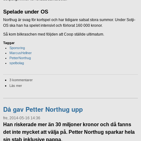
Spelade under OS
Northug är svag för kortspel och har tidigare satsat stora summor. Under Sotji-
OS ska han ha spelet intensivt och förlorat 160 000 kronor.
Så kom bilkraschen med följden att Coop ställde ultimatum.
Taggar
Sponsring
MarcusHellner
PetterNorthug
spelbolag
3 kommentarer
Läs mer
Då gav Petter Northug upp
fre, 2014-05-16 14:36
Han riskerade mer än 30 miljoner kronor och då fanns
det inte mycket att välja på. Petter Northug sparkar hela
sin stab inklusive pappa.