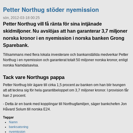
Petter Northug stöder nyemission
sön, 2012-03-18 00:25
Petter Northug vill få ränta för sina intjänade
skidmiljoner. Nu avslöjas att han garanterar 3,7 miljoner
norska kronor i en nyemission i norska banken Grong
Sparebank.
Tillsammans med flera lokala investerare och bankanställda medverkar Petter
Northug i en nyemission och garanterat totalt 50 miljoner norska kronor, enligt
norska Namdalsavisa.
Tack vare Northugs pappa
Petter Northug blir ägare till cirka 1,5 procent av banken om han blir tvungen
att att teckna sig för hela garantibeloppet om 3,7 miljoner kronor. I provision får
han 2 procent.
- Detta är en bank med kopplingar till Northugfamiljen, säger bankchefen Jon
Håvard Solum till norska E24.
Taggar
Namn
banksatsning
nyemission