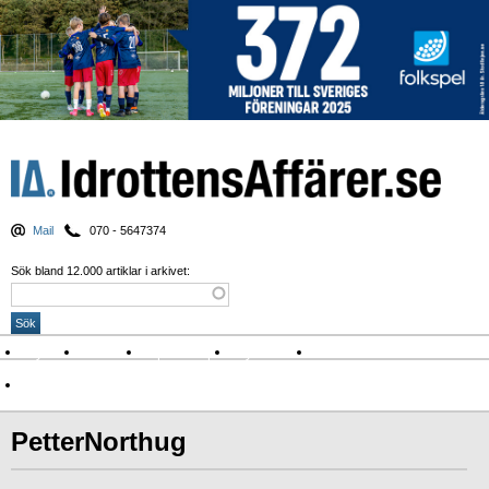
Mail
070 - 5647374
Sök bland 12.000 artiklar i arkivet:
Nyheter
Krönikor
Sport & spel
Nyhetsbrev
Arkiv
Om Idrottens Affärer
PetterNorthug