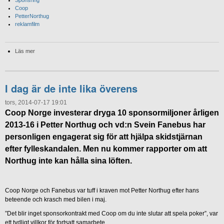
Sponsring
Coop
PetterNorthug
reklamfilm
Läs mer
I dag är de inte lika överens
tors, 2014-07-17 19:01
Coop Norge investerar dryga 10 sponsormiljoner årligen
2013-16 i Petter Northug och vd:n Svein Fanebus har
personligen engagerat sig för att hjälpa skidstjärnan
efter fylleskandalen. Men nu kommer rapporter om att
Northug inte kan hålla sina löften.
Coop Norge och Fanebus var tuff i kraven mot Petter Northug efter hans
beteende och krasch med bilen i maj.
”Det blir inget sponsorkontrakt med Coop om du inte slutar att spela poker”, var
ett tydligt villkor för fortsatt samarbete.