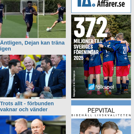
Äntligen, Dejan kan träna
igen
Trots allt - förbunden
vaknar och vänder