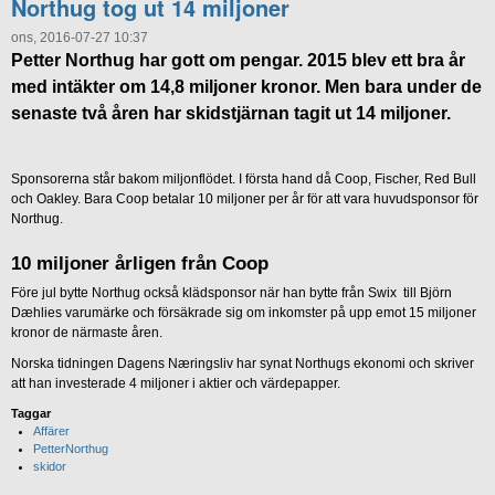
Northug tog ut 14 miljoner
ons, 2016-07-27 10:37
Petter Northug har gott om pengar. 2015 blev ett bra år
med intäkter om 14,8 miljoner kronor. Men bara under de
senaste två åren har skidstjärnan tagit ut 14 miljoner.
Sponsorerna står bakom miljonflödet. I första hand då Coop, Fischer, Red Bull
och Oakley. Bara Coop betalar 10 miljoner per år för att vara huvudsponsor för
Northug.
10 miljoner årligen från Coop
Före jul bytte Northug också klädsponsor när han bytte från Swix till Björn
Dæhlies varumärke och försäkrade sig om inkomster på upp emot 15 miljoner
kronor de närmaste åren.
Norska tidningen Dagens Næringsliv har synat Northugs ekonomi och skriver
att han investerade 4 miljoner i aktier och värdepapper.
Taggar
Affärer
PetterNorthug
skidor