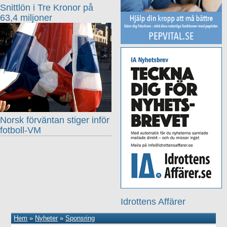
Snittlön i Tre Kronor på
63,4 miljoner
Norsk förväntan stiger inför
fotboll-VM
Idrottens Affärer
Hem
»
Nyheter
»
Sponsring