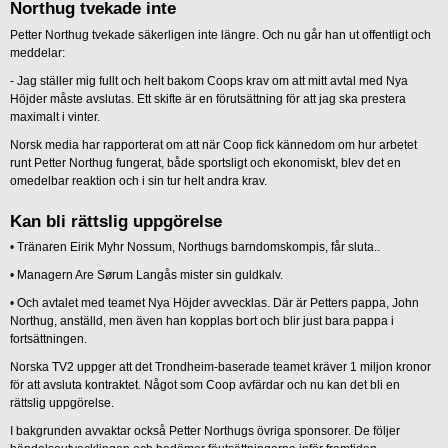
Northug tvekade inte
Petter Northug tvekade säkerligen inte längre. Och nu går han ut offentligt och
meddelar:
- Jag ställer mig fullt och helt bakom Coops krav om att mitt avtal med Nya
Höjder måste avslutas. Ett skifte är en förutsättning för att jag ska prestera
maximalt i vinter.
Norsk media har rapporterat om att när Coop fick kännedom om hur arbetet
runt Petter Northug fungerat, både sportsligt och ekonomiskt, blev det en
omedelbar reaktion och i sin tur helt andra krav.
Kan bli rättslig uppgörelse
• Tränaren Eirik Myhr Nossum, Northugs barndomskompis, får sluta..
• Managern Are Sørum Langås mister sin guldkalv.
• Och avtalet med teamet Nya Höjder avvecklas. Där är Petters pappa, John
Northug, anställd, men även han kopplas bort och blir just bara pappa i
fortsättningen.
Norska TV2 uppger att det Trondheim-baserade teamet kräver 1 miljon kronor
för att avsluta kontraktet. Något som Coop avfärdar och nu kan det bli en
rättslig uppgörelse.
I bakgrunden avvaktar också Petter Northugs övriga sponsorer. De följer