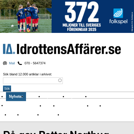
Mail
070 - 5647374
Sök bland 12.000 artiklar i arkivet:
Nyheter
Krönikor
Sport & spel
Nyhetsbrev
Arkiv
Om Idrottens Affärer
Affärer
I spåren av Corona
Arena
Event
Namn
Sponsring
TV-nyheter
Idrott & Turism