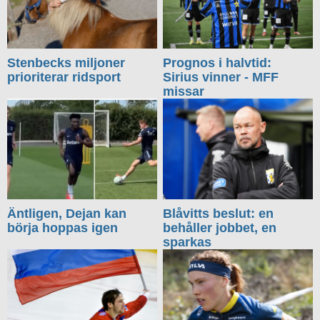
Stenbecks miljoner
Prognos i halvtid:
prioriterar ridsport
Sirius vinner - MFF
missar
Äntligen, Dejan kan
Blåvitts beslut: en
börja hoppas igen
behåller jobbet, en
sparkas