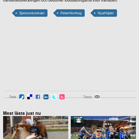
händelseutvecklingen och bedömer föutsättningarna inför framtiden.
Sponsorkontrakt
PetterNorthug
NyaHöjder
Dela
Tipsa
Mest lästa just nu