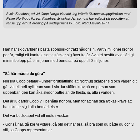
Svein Fanebust, vd vid Coop Norge Handel, tog initiativ till sponsoruppgörelsen med
Petter Northug i fjol och Fanebust är också den som nu har påtagit sig uppgiften att
rensa upp och få ordning på skidstjärnans liv. Foto: Ned Alley/NTB/TT
Han har skidvärldens bästa sponsorkontrakt någonsin. Värt 9 miljoner kronor
per år, enligt ett kontrakt som sträcker sig över tre år. Avtalet består av ett årligt
minimibelopp på 9 miljoner med bonusar på upp till 2 miljoner.
"Så här måste du göra"
Norska Coop betalar - under förutsättning att Northug skärper sig och vägen dit
går via ett helt nytt team som i sin tur ställer krav på en person som
uppenbarligen kan åka skidor bättre än de flesta, ja, alla i världen.
Det är ju därför Coop vill behålla honom. Men för att han ska lyckas krävs att
han sköter sig i alla bemärkelser.
Det var budskapet vid ett möte i veckan.
- Gör så här, då kör vi vidare, då blir det här bra, så bra som du både du och vi
vill, sa Coops representanter.