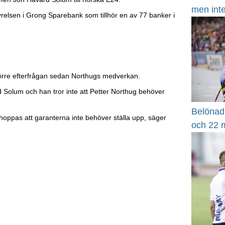
men int
yrelsen i Grong Sparebank som tillhör en av 77 banker i
större efterfrågan sedan Northugs medverkan.
d Solum och han tror inte att Petter Northug behöver
Belönad
 hoppas att garanterna inte behöver ställa upp, säger
och 22 m