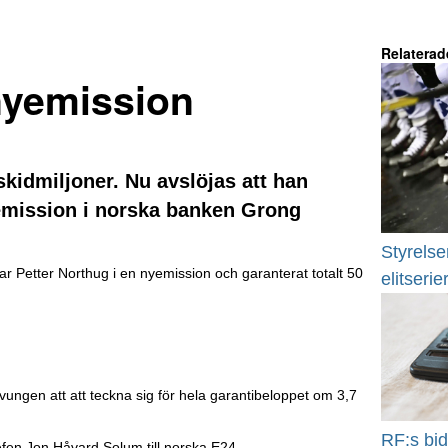
Relaterad
nyemission
 skidmiljoner. Nu avslöjas att han
yemission i norska banken Grong
Styrelsen
r Petter Northug i en nyemission och garanterat totalt 50
elitserie
tvungen att att teckna sig för hela garantibeloppet om 3,7
RF:s bid
efen Jon Håvard Solum till norska E24.