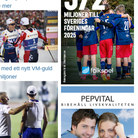
e mer
 med ett nytt VM-guld
iljoner