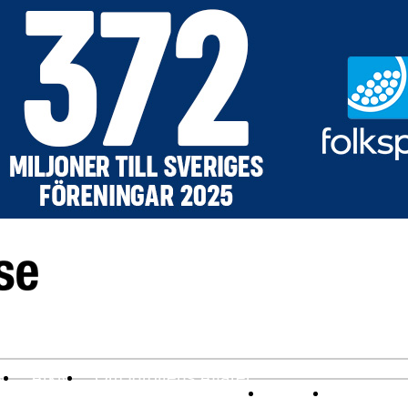
v
Arkiv
Om Idrottens Affärer
Affärer
I spåren av 