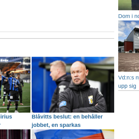
Dom i n
Vd:n:s n
upp sig
irius
Blåvitts beslut: en behåller
r
jobbet, en sparkas