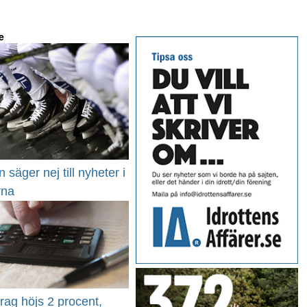
e
 säger nej till nyheter i
rna
rag höjs 2 procent,