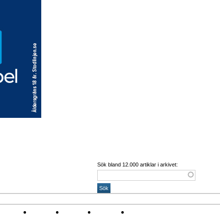
Sök bland 12.000 artiklar i arkivet:
Corona
Arena
Event
Namn
Sponsring