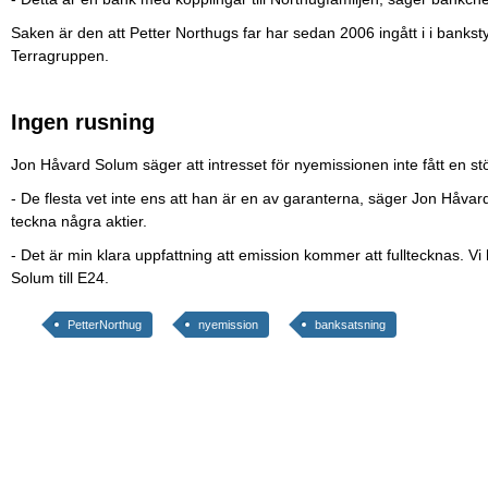
Saken är den att Petter Northugs far har sedan 2006 ingått i i bankst
Terragruppen.
Ingen rusning
Jon Håvard Solum säger att intresset för nyemissionen inte fått en 
- De flesta vet inte ens att han är en av garanterna, säger Jon Håvar
teckna några aktier.
- Det är min klara uppfattning att emission kommer att fulltecknas. Vi
Solum till E24.
PetterNorthug
nyemission
banksatsning