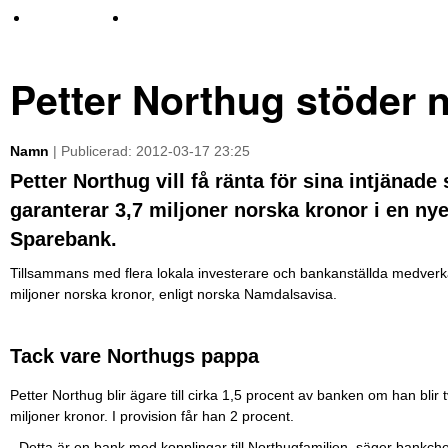
TV-nyheter
Idrott & Turism
Petter Northug stöder 
Namn
| Publicerad: 2012-03-17 23:25
Petter Northug vill få ränta för sina intjänade
garanterar 3,7 miljoner norska kronor i en n
Sparebank.
Tillsammans med flera lokala investerare och bankanställda medverka
miljoner norska kronor, enligt norska Namdalsavisa.
Tack vare Northugs pappa
Petter Northug blir ägare till cirka 1,5 procent av banken om han blir 
miljoner kronor. I provision får han 2 procent.
- Detta är en bank med kopplingar till Northugfamiljen, säger bankch