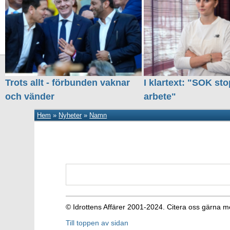
Trots allt - förbunden vaknar
I klartext: "SOK sto
och vänder
arbete"
Hem
»
Nyheter
»
Namn
© Idrottens Affärer 2001-2024. Citera oss gärna m
Till toppen av sidan