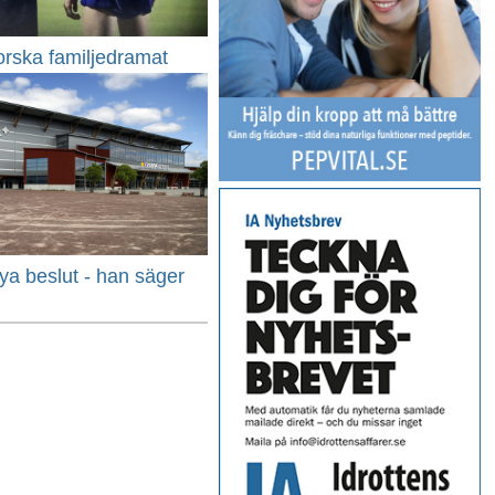
orska familjedramat
ya beslut - han säger