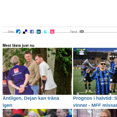
Dela
Tipsa
Mest lästa just nu
Äntligen, Dejan kan träna
Prognos i halvtid: S
igen
vinner - MFF missa