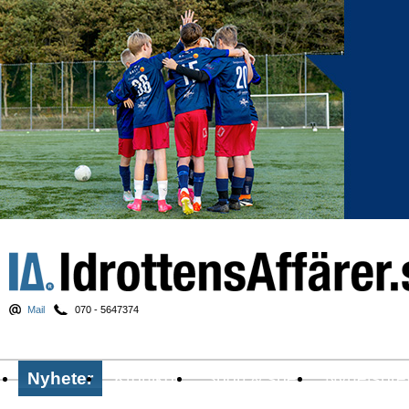
Mail
070 - 5647374
Nyheter
Krönikor
Sport & spel
Nyhetsbre