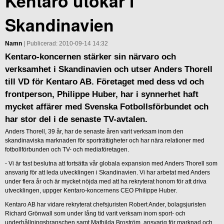
Kentaro utökar i
Skandinavien
Namn
| Publicerad: 2010-09-14 14:32
Kentaro-koncernen stärker sin närvaro och
verksamhet i Skandinavien och utser Anders Thorell
till VD för Kentaro AB. Företaget med dess vd och
frontperson, Philippe Huber, har i synnerhet haft
mycket affärer med Svenska Fotbollsförbundet och
har stor del i de senaste TV-avtalen.
Anders Thorell, 39 år, har de senaste åren varit verksam inom den
skandinaviska marknaden för sporträttigheter och har nära relationer med
fotbollförbunden och TV- och mediaföretagen.
- Vi är fast beslutna att fortsätta vår globala expansion med Anders Thorell som
ansvarig för att leda utvecklingen i Skandinavien. Vi har arbetat med Anders
under flera år och är mycket nöjda med att ha rekryterat honom för att driva
utvecklingen, uppger Kentaro-koncernens CEO Philippe Huber.
Kentaro AB har vidare rekryterat chefsjuristen Robert Ander, bolagsjuristen
Richard Grönwall som under lång tid varit verksam inom sport- och
underhållningsbranschen samt Mathilda Broström, ansvarig för marknad och