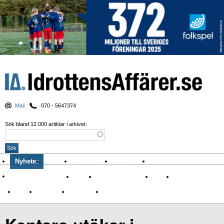
Mail
070 - 5647374
Sök bland 12.000 artiklar i arkivet:
Nyheter
Krönikor
Sport & spel
Nyhetsbrev
Arkiv
Om Idrottens Affärer
Affärer
I spåren av Corona
Arena
Event
Namn
Sponsring
TV-nyheter
Idrott & Turism