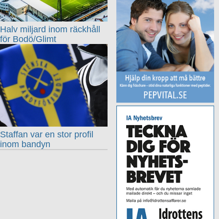
Halv miljard inom räckhåll
för Bodö/Glimt
Staffan var en stor profil
inom bandyn