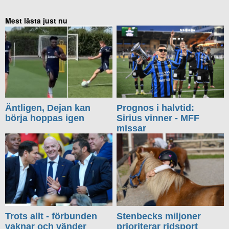
Mest lästa just nu
Äntligen, Dejan kan
Prognos i halvtid:
börja hoppas igen
Sirius vinner - MFF
missar
Trots allt - förbunden
Stenbecks miljoner
vaknar och vänder
prioriterar ridsport