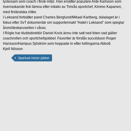
lyckosam som coach i finsk miljö. Han ersätter populäre Ante Karlsson som
överraskande fick lämna efter intiativ av Timrås sportchef, Kimmo Kapanen,
med finländska rötter.
I Leksand fortsätter paret Charles Berglund/Mikael Karlberg, dalalaget är i
fokus efter SvT dokumentär om supportermakt ”Hatet i Leksand” som speglar
årsmöteskarusellen i våras.
I Rögle har klubbdirektör Daniel Kock ännu inte satt ned foten vad gäller
coachrollen och sportchefsjobbet. Favoriter är förstås succéduon Roger
Hansson/Hampus Sjöström som hoppade in efter tvillingarna Abbott.
Kjell Nilsson
Sparkad mister jobbet