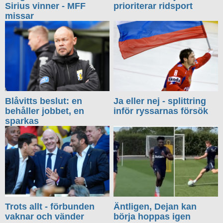
Sirius vinner - MFF
prioriterar ridsport
missar
Blåvitts beslut: en
Ja eller nej - splittring
behåller jobbet, en
inför ryssarnas försök
sparkas
Trots allt - förbunden
Äntligen, Dejan kan
vaknar och vänder
börja hoppas igen