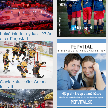
Luleå inleder ny fas - 27 år
efter Färjestad
Gävle kokar efter Antons
fullträff