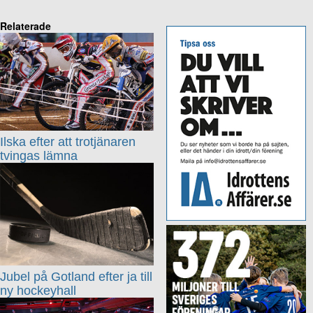
Relaterade
Ilska efter att trotjänaren
tvingas lämna
Jubel på Gotland efter ja till
ny hockeyhall