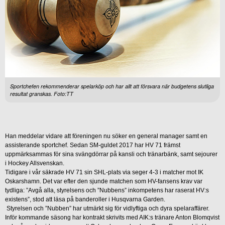
Sportchefen rekommenderar spelarköp och har allt att försvara när budgetens slutliga
resultat granskas. Foto:TT
Han meddelar vidare att föreningen nu söker en general manager samt en
assisterande sportchef. Sedan SM-guldet 2017 har HV 71 främst
uppmärksammas för sina svängdörrar på kansli och tränarbänk, samt sejourer
i Hockey Allsvenskan.
Tidigare i vår säkrade HV 71 sin SHL-plats via seger 4-3 i matcher mot IK
Oskarshamn. Det var efter den sjunde matchen som HV-fansens krav var
tydliga: ”Avgå alla, styrelsens och ”Nubbens” inkompetens har raserat HV:s
existens”, stod att läsa på banderoller i Husqvarna Garden.
Styrelsen och ”Nubben” har utmärkt sig för vidlyftiga och dyra spelaraffärer.
Inför kommande säsong har kontrakt skrivits med AIK:s tränare Anton Blomqvist