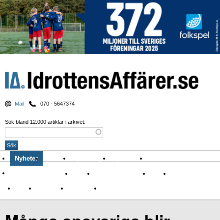
Mail
070 - 5647374
Sök bland 12.000 artiklar i arkivet:
Nyheter
Krönikor
Sport & spel
Nyhetsbrev
Arkiv
Om Idrottens Affärer
Affärer
I spåren av Corona
Arena
Event
Namn
Sponsring
TV-nyheter
Idrott & Turism