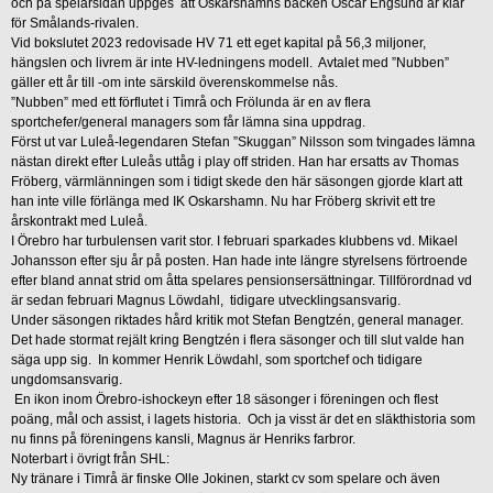
och på spelarsidan uppges att Oskarshamns backen Oscar Engsund är klar
för Smålands-rivalen.
Vid bokslutet 2023 redovisade HV 71 ett eget kapital på 56,3 miljoner,
hängslen och livrem är inte HV-ledningens modell. Avtalet med ”Nubben”
gäller ett år till -om inte särskild överenskommelse nås.
”Nubben” med ett förflutet i Timrå och Frölunda är en av flera
sportchefer/general managers som får lämna sina uppdrag.
Först ut var Luleå-legendaren Stefan ”Skuggan” Nilsson som tvingades lämna
nästan direkt efter Luleås uttåg i play off striden. Han har ersatts av Thomas
Fröberg, värmlänningen som i tidigt skede den här säsongen gjorde klart att
han inte ville förlänga med IK Oskarshamn. Nu har Fröberg skrivit ett tre
årskontrakt med Luleå.
I Örebro har turbulensen varit stor. I februari sparkades klubbens vd. Mikael
Johansson efter sju år på posten. Han hade inte längre styrelsens förtroende
efter bland annat strid om åtta spelares pensionsersättningar. Tillförordnad vd
är sedan februari Magnus Löwdahl, tidigare utvecklingsansvarig.
Under säsongen riktades hård kritik mot Stefan Bengtzén, general manager.
Det hade stormat rejält kring Bengtzén i flera säsonger och till slut valde han
säga upp sig. In kommer Henrik Löwdahl, som sportchef och tidigare
ungdomsansvarig.
En ikon inom Örebro-ishockeyn efter 18 säsonger i föreningen och flest
poäng, mål och assist, i lagets historia. Och ja visst är det en släkthistoria som
nu finns på föreningens kansli, Magnus är Henriks farbror.
Noterbart i övrigt från SHL:
Ny tränare i Timrå är finske Olle Jokinen, starkt cv som spelare och även