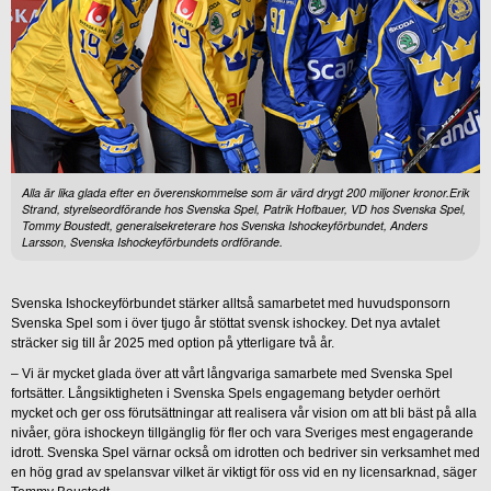
Alla är lika glada efter en överenskommelse som är värd drygt 200 miljoner kronor.Erik
Strand, styrelseordförande hos Svenska Spel, Patrik Hofbauer, VD hos Svenska Spel,
Tommy Boustedt, generalsekreterare hos Svenska Ishockeyförbundet, Anders
Larsson, Svenska Ishockeyförbundets ordförande.
Svenska Ishockeyförbundet stärker alltså samarbetet med huvudsponsorn
Svenska Spel som i över tjugo år stöttat svensk ishockey. Det nya avtalet
sträcker sig till år 2025 med option på ytterligare två år.
– Vi är mycket glada över att vårt långvariga samarbete med Svenska Spel
fortsätter. Långsiktigheten i Svenska Spels engagemang betyder oerhört
mycket och ger oss förutsättningar att realisera vår vision om att bli bäst på alla
nivåer, göra ishockeyn tillgänglig för fler och vara Sveriges mest engagerande
idrott. Svenska Spel värnar också om idrotten och bedriver sin verksamhet med
en hög grad av spelansvar vilket är viktigt för oss vid en ny licensarknad, säger