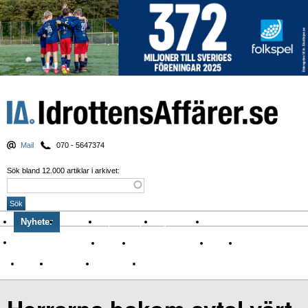
Mail
070 - 5647374
Sök bland 12.000 artiklar i arkivet:
Nyheter
Krönikor
Sport & spel
Nyhetsbrev
Arkiv
Om Idrottens Affärer
Affärer
I spåren av Corona
Arena
Event
Namn
Sponsring
TV-nyheter
Idrott & Turism