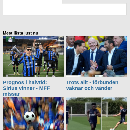
KOMMENTERA UTAN FACEBOOK
Mest lästa just nu
Prognos i halvtid:
Trots allt - förbunden
Sirius vinner - MFF
vaknar och vänder
missar