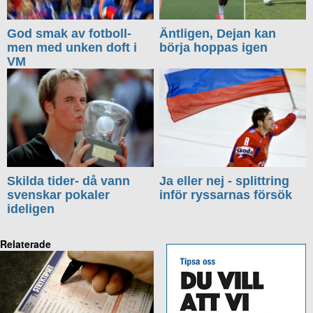
God smak av fotboll-
Äntligen, Dejan kan
men med unken doft i
börja hoppas igen
VM
Skilda tider- då vann
Ja eller nej - splittring
svenskar pokaler
inför ryssarnas försök
ideligen
Relaterade