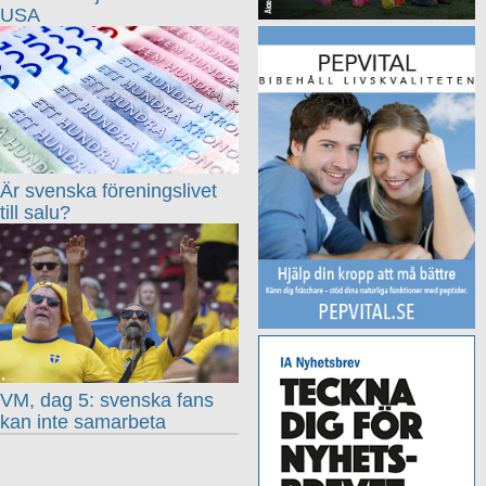
USA
Är svenska föreningslivet
till salu?
VM, dag 5: svenska fans
kan inte samarbeta