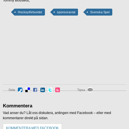
Tommy Boustedt,
Hockeyförbundet
sponsoravtal
Svenska Spel
Dela
Tipsa
Kommentera
Vad anser du? Låt oss diskutera, antingen med Facebook – eller med
kommentarer direkt på sidan.
KOMMENTERA MED FACEBOOK