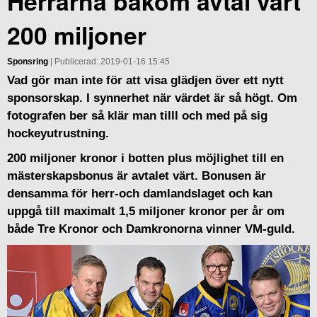
Herrarna bakom avtal värt
200 miljoner
Sponsring
| Publicerad: 2019-01-16 15:45
Vad gör man inte för att visa glädjen över ett nytt
sponsorskap. I synnerhet när värdet är så högt. Om
fotografen ber så klär man tilll och med på sig
hockeyutrustning.
200 miljoner kronor i botten plus möjlighet till en
mästerskapsbonus är avtalet värt. Bonusen är
densamma för herr-och damlandslaget och kan
uppgå till maximalt 1,5 miljoner kronor per år om
både Tre Kronor och Damkronorna vinner VM-guld.