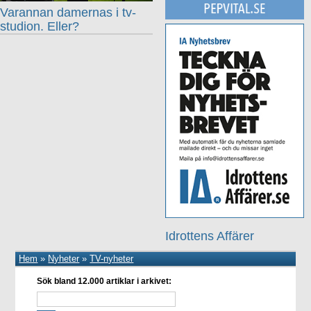
Varannan damernas i tv-
studion. Eller?
Idrottens Affärer
Hem
»
Nyheter
»
TV-nyheter
Sök bland 12.000 artiklar i arkivet: