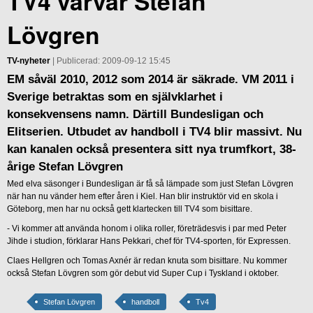
TV4 värvar Stefan
Lövgren
TV-nyheter
| Publicerad: 2009-09-12 15:45
EM såväl 2010, 2012 som 2014 är säkrade. VM 2011 i
Sverige betraktas som en självklarhet i
konsekvensens namn. Därtill Bundesligan och
Elitserien. Utbudet av handboll i TV4 blir massivt. Nu
kan kanalen också presentera sitt nya trumfkort, 38-
årige Stefan Lövgren
Med elva säsonger i Bundesligan är få så lämpade som just Stefan Lövgren
när han nu vänder hem efter åren i Kiel. Han blir instruktör vid en skola i
Göteborg, men har nu också gett klartecken till TV4 som bisittare.
- Vi kommer att använda honom i olika roller, företrädesvis i par med Peter
Jihde i studion, förklarar Hans Pekkari, chef för TV4-sporten, för Expressen.
Claes Hellgren och Tomas Axnér är redan knuta som bisittare. Nu kommer
också Stefan Lövgren som gör debut vid Super Cup i Tyskland i oktober.
Stefan Lövgren
handboll
Tv4