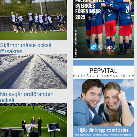
Stjärnor måste också
försäkras
Nu avgår ordföranden
också