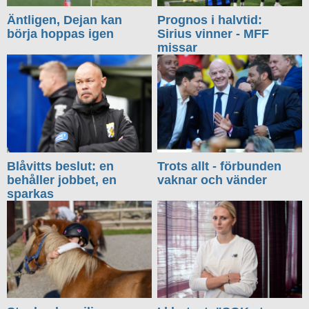
Äntligen, Dejan kan
Prognos i halvtid:
börja hoppas igen
Sirius vinner - MFF
missar
Blåvitts beslut: en
Trots allt - förbunden
behåller jobbet, en
vaknar och vänder
sparkas