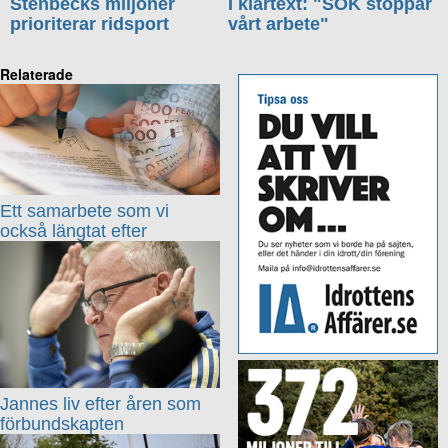
Stenbecks miljoner
I klartext: "SOK stoppar
prioriterar ridsport
vårt arbete"
Relaterade
Ett samarbete som vi
också längtat efter
Jannes liv efter åren som
förbundskapten