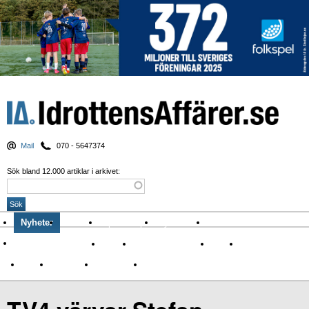
Mail
070 - 5647374
Sök bland 12.000 artiklar i arkivet:
Nyheter
Krönikor
Sport & spel
Nyhetsbrev
Arkiv
Om Idrottens Affärer
Affärer
I spåren av Corona
Arena
Event
Namn
Sponsring
TV-nyheter
Idrott & Turism