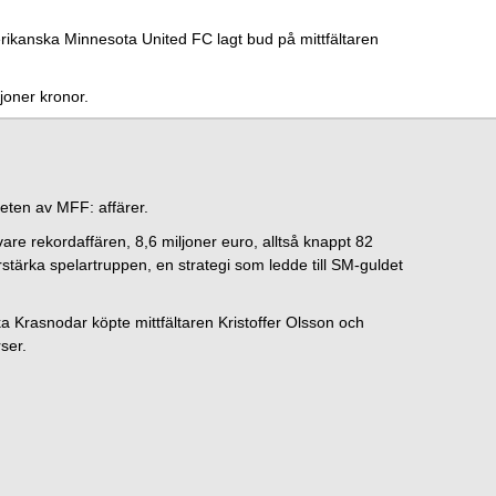
erikanska Minnesota United FC lagt bud på mittfältaren
oner kronor.
eten av MFF: affärer.
re rekordaffären, 8,6 miljoner euro, alltså knappt 82
rstärka spelartruppen, en strategi som ledde till SM-guldet
a Krasnodar köpte mittfältaren Kristoffer Olsson och
rser.