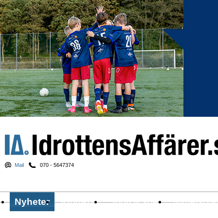
Mail
070 - 5647374
Nyheter
Krönikor
Sport & spel
Nyhetsbre