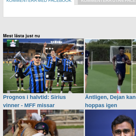
KOMMENTERA MED FACEBOOK
KOMMENTERA UTAN FAC
Mest lästa just nu
Prognos i halvtid: Sirius
Äntligen, Dejan kan
vinner - MFF missar
hoppas igen