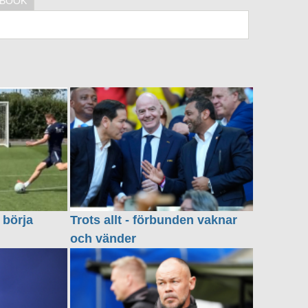
EBOOK
 börja
Trots allt - förbunden vaknar
och vänder