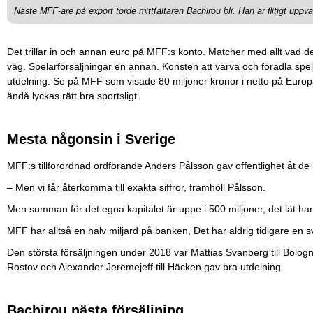
Näste MFF-are på export torde mittfältaren Bachirou bli. Han är flitigt uppvak
Det trillar in och annan euro på MFF:s konto. Matcher med allt vad d
väg. Spelarförsäljningar en annan. Konsten att värva och förädla sp
utdelning. Se på MFF som visade 80 miljoner kronor i netto på Europa
ändå lyckas rätt bra sportsligt.
Mesta någonsin i Sverige
MFF:s tillförordnad ordförande Anders Pålsson gav offentlighet åt de
– Men vi får återkomma till exakta siffror, framhöll Pålsson.
Men summan för det egna kapitalet är uppe i 500 miljoner, det lät ha
MFF har alltså en halv miljard på banken, Det har aldrig tidigare en 
Den största försäljningen under 2018 var Mattias Svanberg till Bologn
Rostov och Alexander Jeremejeff till Häcken gav bra utdelning.
Bachirou nästa försäljning