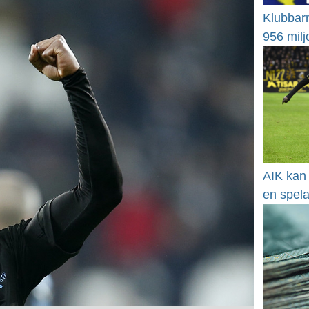
Klubbarn
956 milj
AIK kan 
en spel