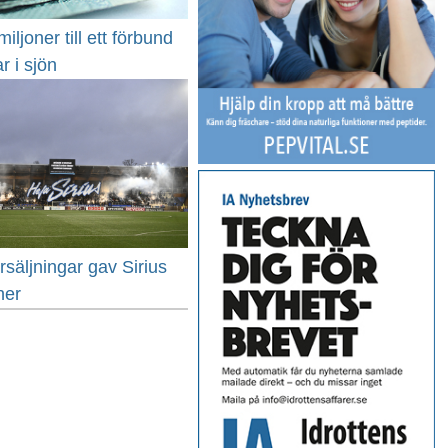
iljoner till ett förbund
r i sjön
rsäljningar gav Sirius
ner