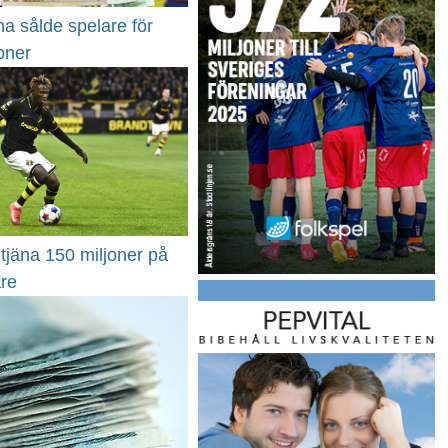
a sålde spelare för
oner
tjäna 150 miljoner på
are