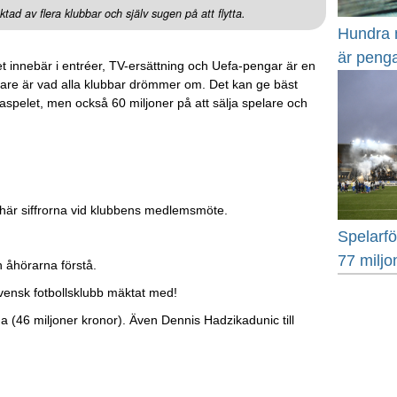
tad av flera klubbar och själv sugen på att flytta.
Hundra m
är penga
et innebär i entréer, TV-ersättning och Uefa-pengar är en
elare är vad alla klubbar drömmer om. Det kan ge bäst
spelet, men också 60 miljoner på att sälja spelare och
 här siffrorna vid klubbens medlemsmöte.
Spelarfö
77 miljo
n åhörarna förstå.
svensk fotbollsklubb mäktat med!
a (46 miljoner kronor). Även Dennis Hadzikadunic till