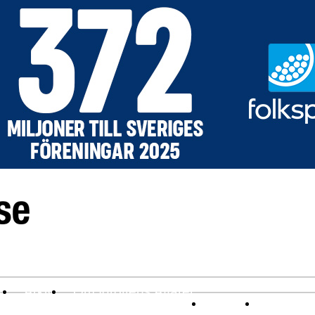
v
Arkiv
Om Idrottens Affärer
Affärer
I spåren av