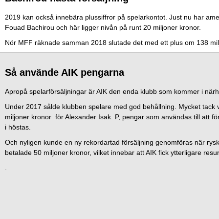
2019 kan också innebära plussiffror på spelarkontot. Just nu har am
Fouad Bachirou och här ligger nivån på runt 20 miljoner kronor.
Nör MFF räknade samman 2018 slutade det med ett plus om 138 milj
Så använde AIK pengarna
Apropå spelarförsäljningar är AIK den enda klubb som kommer i närh
Under 2017 sålde klubben spelare med god behållning. Mycket tack va
miljoner kronor för Alexander Isak. P, pengar som användas till att fö
i höstas.
Och nyligen kunde en ny rekordartad försäljning genomföras när rysk
betalade 50 miljoner kronor, vilket innebar att AIK fick ytterligare resu
.