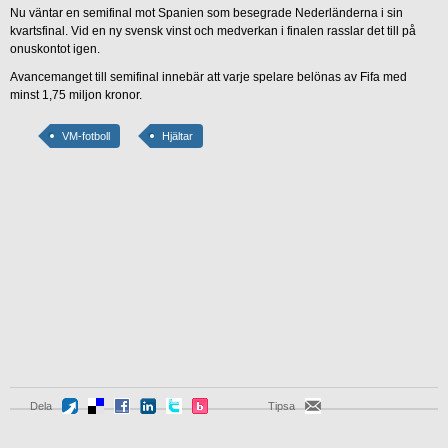
Nu väntar en semifinal mot Spanien som besegrade Nederländerna i sin
kvartsfinal. Vid en ny svensk vinst och medverkan i finalen rasslar det till på
onuskontot igen.
Avancemanget till semifinal innebär att varje spelare belönas av Fifa med
minst 1,75 miljon kronor.
VM-fotboll
Hjältar
Dela
Tipsa