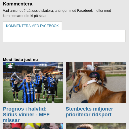
Kommentera
Vad anser du? Låt oss diskutera, antingen med Facebook – eller med
kommentarer direkt på sidan.
KOMMENTERA MED FACEBOOK
KOMMENTERA UTAN FACEBOOK
Mest lästa just nu
Prognos i halvtid:
Stenbecks miljoner
Sirius vinner - MFF
prioriterar ridsport
missar