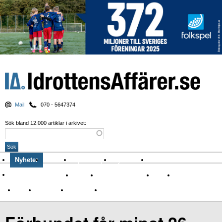
Mail
070 - 5647374
Sök bland 12.000 artiklar i arkivet:
Nyheter
Krönikor
Sport & spel
Nyhetsbrev
Arkiv
Om Idrottens Affärer
Affärer
I spåren av Corona
Arena
Event
Namn
Sponsring
TV-nyheter
Idrott & Turism