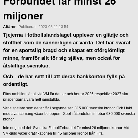
Förbundet får minst 26
miljoner
Affärer
| Publicerad: 2023-08-11 13:54
Tjejerna i fotbollslandslaget upplever en glädje och
stolthet som de sannerligen är värda. Det har svarat
för en sportslig bragd och skapat ett oförglömligt
minne, framför allt för sig själva, men också för
åtskilliga svenskar.
Och - de har sett till att deras bankkonton fylls på
ordentligt.
Fifas ambition är att vid VM för damer och herrar 2026 respektive 2027 ska
prispengarna vara helt jämställda.
Varje spelare som deltar får i begynnelsen 315 000 svenska kronor. Och i takt
med avancemang växer beloppen. Spel i åttondelen innebar 630 000 svenska
kronor.
Inte nog med det. Svenska Fotbollförbundet får minst 26 miljoner kronor. Vid
VM-guld växer gratifikationen till 45 miljoner kronor från Fifa.