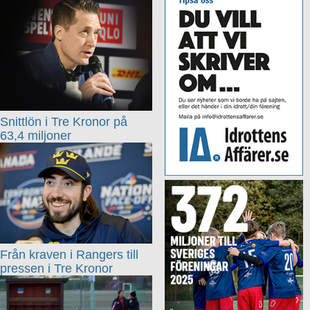
Snittlön i Tre Kronor på
63,4 miljoner
Från kraven i Rangers till
pressen i Tre Kronor