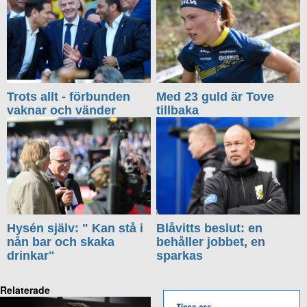
Trots allt - förbunden
Med 23 guld är Tove
vaknar och vänder
tillbaka
Hysén själv: " Kan stå i
Blåvitts beslut: en
nån bar och skaka
behåller jobbet, en
drinkar"
sparkas
Relaterade