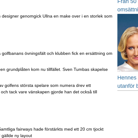
Från 50 t
omsättn
m designer genomgick Ullna en make over i en storlek som
å golfbanans övningsfält och klubben fick en ersättning om
den grundplåten kom nu tillfället. Sven Tumbas skapelse
Hennes 
utanför
v golfens största spelare som numera drev ett
 och tack vare vänskapen gjorde han det också till
 Samtliga fairways hade förstärkts med ett 20 cm tjockt
 gällde ny layout