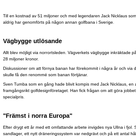
Till en kostnad av 51 miljoner och med legendaren Jack Nicklaus so
aldrig har genomförts på någon annan golfbana i Sverige.
Vägbygge utlösande
Allt blev möjligt via norrortsleden. Vägverkets vägbygge inkräktade p
28 miljoner kronor.
Diskussioner om att förnya banan har förekommit i några år och via 
skulle få den renommé som banan förtjänar.
Sven Tumba som en gång hade blivit kompis med Jack Nicklaus, en a
framgångsrikt golfdesignföretaget. Han fick frågan om att göra jobbet
specialpris.
"Främst i norra Europa"
Efter drygt ett år med ett omfattande arbete invigdes nya Ullna i fjol.
sandlager, ett nytt dräneringssystem var nedgrävt och på ett antal hål