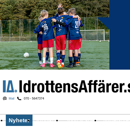
Mail
070 - 5647374
Nyheter
Krönikor
Sport & spel
Nyhetsbre