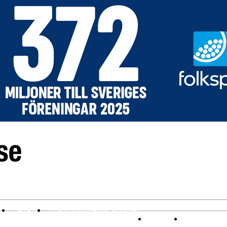
v
Arkiv
Om Idrottens Affärer
Affärer
I spåren av 