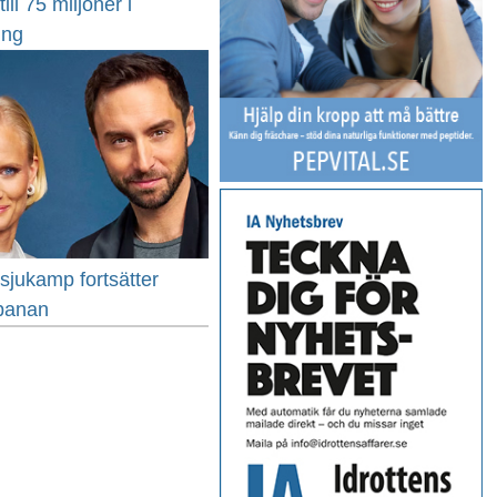
ill 75 miljoner i
ing
sjukamp fortsätter
 banan