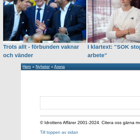
Trots allt - förbunden vaknar
I klartext: "SOK sto
och vänder
arbete"
Hem
»
Nyheter
»
Arena
© Idrottens Affärer 2001-2024. Citera oss gärna m
Till toppen av sidan