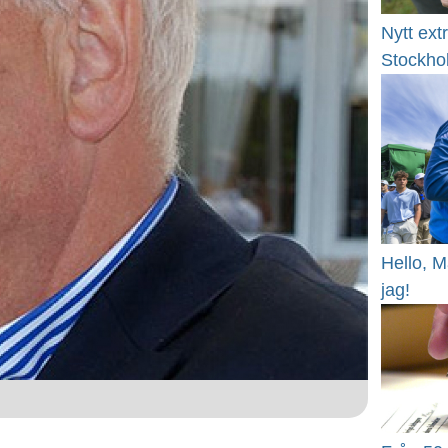
Nytt ext
Stockho
Hello, 
jag!