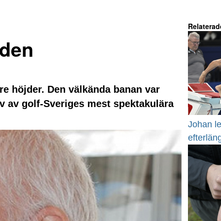
Relaterad
iden
are höjder. Den välkända banan var
av av golf-Sveriges mest spektakulära
Johan le
efterlän