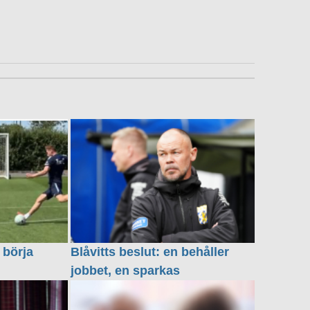
 börja
Blåvitts beslut: en behåller
jobbet, en sparkas