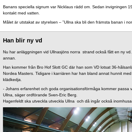
Banans speciella signum var Nicklaus rädd om. Sedan invigningen 19
kontakt med vatten.
Målet är utstakat av styrelsen – ”Ullna ska bli den främsta banan i
Han blir ny vd
Nu har anläggningen vid Ullnasjöns norra strand också fått en ny vd. 
annan.
Han kommer från Bro Hof Slott GC där han som VD lotsat 36-hålsan
Nordea Masters. Tidigare i karriären har han bland annat hunnit med
klädkedja.
- Johans erfarenhet och goda organisationsförmåga kommer passa väl 
Ullna, säger ordförande Sven-Eric Berg.
Hagenfeldt ska utveckla utveckla Ullna och då ingår också inomhus