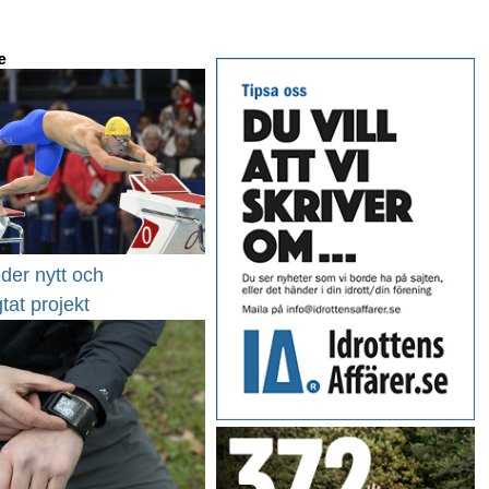
e
der nytt och
gtat projekt