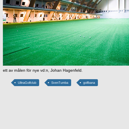
ett av målen för nye vd:n, Johan Hagenfeld.
UllnaGolfclub
SvenTumba
golfbana