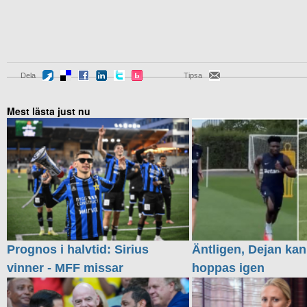
Dela
Tipsa
Mest lästa just nu
Prognos i halvtid: Sirius
Äntligen, Dejan kan
vinner - MFF missar
hoppas igen