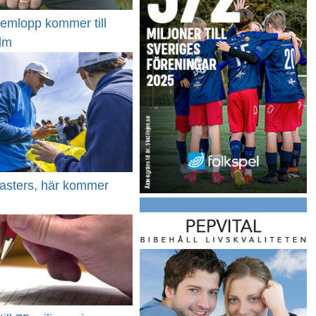
remlopp kommer till
lm
Masters, här kommer