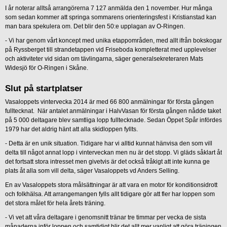
I år noterar alltså arrangörerna 7 127 anmälda den 1 november. Hur många
som sedan kommer att springa sommarens orienteringsfest i Kristianstad kan
man bara spekulera om. Det blir den 50:e upplagan av O-Ringen.
- Vi har genom vårt koncept med unika etappområden, med allt ifrån bokskogar
på Ryssberget till strandetappen vid Friseboda kompletterat med upplevelser
och aktiviteter vid sidan om tävlingarna, säger generalsekreteraren Mats
Widesjö för O-Ringen i Skåne.
Slut på startplatser
Vasaloppets vintervecka 2014 är med 66 800 anmälningar för första gången
fulltecknat. När antalet anmälningar i HalvVasan för första gången nådde taket
på 5 000 deltagare blev samtliga lopp fulltecknade. Sedan Öppet Spår infördes
1979 har det aldrig hänt att alla skidloppen fyllts.
- Detta är en unik situation. Tidigare har vi alltid kunnat hänvisa den som vill
delta till något annat lopp i vinterveckan men nu är det stopp. Vi gläds såklart åt
det fortsatt stora intresset men givetvis är det också tråkigt att inte kunna ge
plats åt alla som vill delta, säger Vasaloppets vd Anders Selling.
En av Vasaloppets stora målsättningar är att vara en motor för konditionsidrott
och folkhälsa. Att arrangemangen fylls allt tidigare gör att fler har loppen som
det stora målet för hela årets träning.
- Vi vet att våra deltagare i genomsnitt tränar tre timmar per vecka de sista
månaderna inför loppen och samtidigt blir det allt mer vanligt att göra träningen