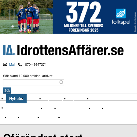
Mail
070 - 5647374
Sök bland 12.000 artiklar i arkivet:
Nyheter
Krönikor
Sport & spel
Nyhetsbrev
Arkiv
Om Idrottens Affärer
Affärer
I spåren av Corona
Arena
Event
Namn
Sponsring
TV-nyheter
Idrott & Turism