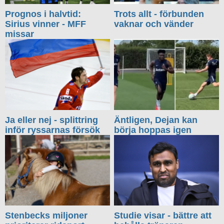
Prognos i halvtid:
Trots allt - förbunden
Sirius vinner - MFF
vaknar och vänder
missar
Ja eller nej - splittring
Äntligen, Dejan kan
inför ryssarnas försök
börja hoppas igen
Stenbecks miljoner
Studie visar - bättre att