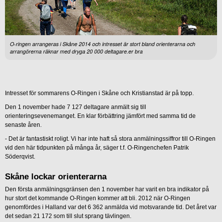
O-ringen arrangeras i Skåne 2014 och intresset är stort bland orienterarna och
arrangörerna räknar med dryga 20 000 deltagare.er bra
Intresset för sommarens O-Ringen i Skåne och Kristianstad är på topp.
Den 1 november hade 7 127 deltagare anmält sig till
orienteringsevenemanget. En klar förbättring jämfört med samma tid de
senaste åren.
- Det är fantastiskt roligt. Vi har inte haft så stora anmälningssiffror till O-Ringen
vid den här tidpunkten på många år, säger t.f. O-Ringenchefen Patrik
Söderqvist.
Skåne lockar orienterarna
Den första anmälningsgränsen den 1 november har varit en bra indikator på
hur stort det kommande O-Ringen kommer att bli. 2012 när O-Ringen
genomfördes i Halland var det 6 362 anmälda vid motsvarande tid. Det året var
det sedan 21 172 som till slut sprang tävlingen.