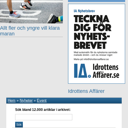
Allt fler och yngre vill klara
maran
Idrottens Affärer
Hem
»
Nyheter
»
Event
Sök bland 12.000 artiklar i arkivet: