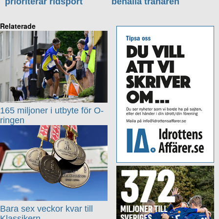
prioriterar ridsport
behålla tränaren
Relaterade
165 miljoner i utbyte för O-
ringen
Bara sex veckor kvar till
Klassikern