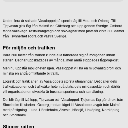
Under flera år satsade Vasaloppet på specialtåg till Mora och Oxberg. Till
Tjejvasan gick tåg från Malmö via Göteborg och upp genom Sverige. Ombord
fanns vallavagn, restaurangvagn och sovvagnar med plats för cirka 300 damer
från i synnerhet södra och västra Sverige.
För miljön och trafiken
Bara 200 meter från starten kunde alla förbereda sig på morgonen innan
starten. Det här uppskattades av många, men ändå stoppades tågprojektet.
Men nu uppstår möjligheten igen. Vasaloppet vill ha en miljövänlig profil och
minska en ändå omfattande biltrafik.
Logistik och trafik är en av Vasaloppets största utmaningar. Det gäller dels
trafiksituationen och trafiksäkerheten på plats, dels miljöaspekten och därför
vill organisationen utveckla är busstransporterna och samåkning.
Det blir tåg till två lopp, Tjejvasan och Vasaloppet. Tjejernas tåg går direkt från
Stockholm till starten i Oxberg, medan tåget till Vasaloppet avgår från Malmö
med påstigning i Lund, Hässleholm, Alvesta, Nässjö, Linköping, Norrköping
och Stockholm.
Slipper ratten