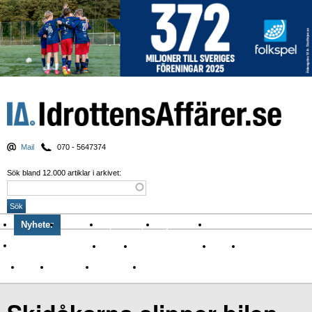
Mail
070 - 5647374
Sök bland 12.000 artiklar i arkivet:
Nyheter
Krönikor
Sport & spel
Nyhetsbrev
Arkiv
Om Idrottens Affärer
Affärer
I spåren av Corona
Arena
Event
Namn
Sponsring
TV-nyheter
Idrott & Turism