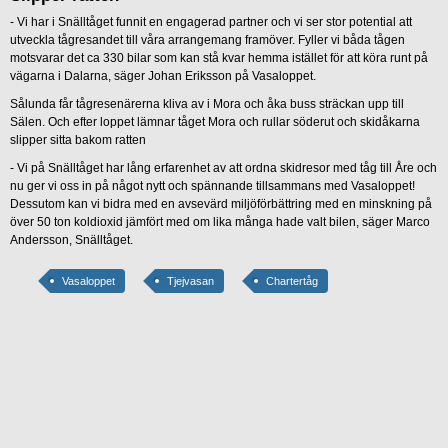
- Vi har i Snälltåget funnit en engagerad partner och vi ser stor potential att
utveckla tågresandet till våra arrangemang framöver. Fyller vi båda tågen
motsvarar det ca 330 bilar som kan stå kvar hemma istället för att köra runt på
vägarna i Dalarna, säger Johan Eriksson på Vasaloppet.
Sålunda får tågresenärerna kliva av i Mora och åka buss sträckan upp till
Sälen. Och efter loppet lämnar tåget Mora och rullar söderut och skidåkarna
slipper sitta bakom ratten
- Vi på Snälltåget har lång erfarenhet av att ordna skidresor med tåg till Åre och
nu ger vi oss in på något nytt och spännande tillsammans med Vasaloppet!
Dessutom kan vi bidra med en avsevärd miljöförbättring med en minskning på
över 50 ton koldioxid jämfört med om lika många hade valt bilen, säger Marco
Andersson, Snälltåget.
Vasaloppet
Tjejvasan
Chartertåg