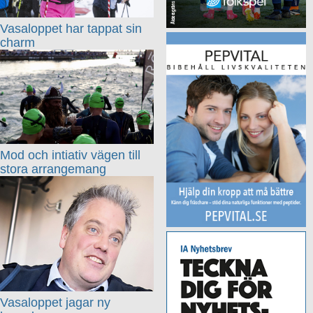
Vasaloppet har tappat sin
charm
Mod och intiativ vägen till
stora arrangemang
Vasaloppet jagar ny