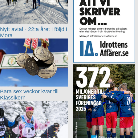
Nytt avtal - 22:a året i följd i
Mora
Bara sex veckor kvar till
Klassikern