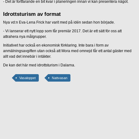
- Det är fortfarande en bit kvar i planeringen innan vi kan presentera något.
Idrottsturism av format
Nya vd:n Eva-Lena Frick har varit med på idén sedan hon började.
- Vi lanserar ett nytt lopp som får premiär 2017. Det är ett sätt för oss att
attrahera nya målgrupper.
Initiativet har också en ekonomisk förklaring. Inte bara i form av
anmälningsavgiften utan också att Mora med omnejd får ett antal gäster med
allt vad det innebär i intäkter.
De kan det här med idrottsturism i Dalarna.
Vasaloppet
Nattvasan