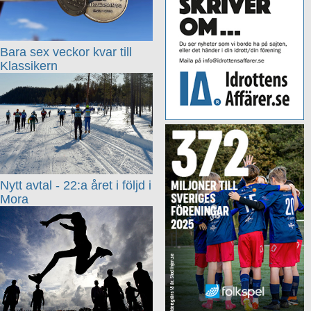
Bara sex veckor kvar till
Klassikern
Nytt avtal - 22:a året i följd i
Mora