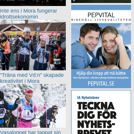
Inte ens i Mora fungerar
idrottsekonomin
"Träna med Vd:n" skapade
kreativitet i Mora
Vasaloppet har tappat sin