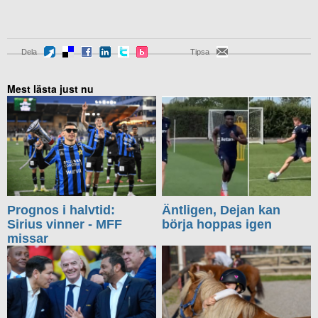
Dela
Tipsa
Mest lästa just nu
Prognos i halvtid:
Äntligen, Dejan kan
Sirius vinner - MFF
börja hoppas igen
missar