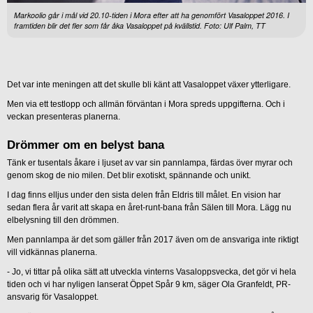
Markoolio går i mål vid 20.10-tiden i Mora efter att ha genomfört Vasaloppet 2016. I
framtiden blir det fler som får åka Vasaloppet på kvällstid. Foto: Ulf Palm, TT
Det var inte meningen att det skulle bli känt att Vasaloppet växer ytterligare.
Men via ett testlopp och allmän förväntan i Mora spreds uppgifterna. Och i
veckan presenteras planerna.
Drömmer om en belyst bana
Tänk er tusentals åkare i ljuset av var sin pannlampa, färdas över myrar och
genom skog de nio milen. Det blir exotiskt, spännande och unikt.
I dag finns elljus under den sista delen från Eldris till målet. En vision har
sedan flera år varit att skapa en året-runt-bana från Sälen till Mora. Lägg nu
elbelysning till den drömmen.
Men pannlampa är det som gäller från 2017 även om de ansvariga inte riktigt
vill vidkännas planerna.
- Jo, vi tittar på olika sätt att utveckla vinterns Vasaloppsvecka, det gör vi hela
tiden och vi har nyligen lanserat Öppet Spår 9 km, säger Ola Granfeldt, PR-
ansvarig för Vasaloppet.