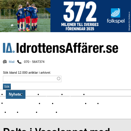
Mail
070 - 5647374
Sök bland 12.000 artiklar i arkivet:
Nyheter
Krönikor
Sport & spel
Nyhetsbrev
Arkiv
Om Idrottens Affärer
Affärer
I spåren av Corona
Arena
Event
Namn
Sponsring
TV-nyheter
Idrott & Turism