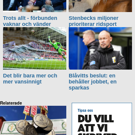
Trots allt - förbunden
Stenbecks miljoner
vaknar och vänder
prioriterar ridsport
Det blir bara mer och
Blåvitts beslut: en
mer vansinnigt
behåller jobbet, en
sparkas
Relaterade