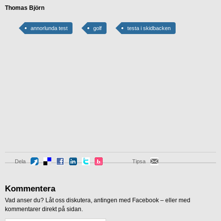
Thomas Björn
annorlunda test
golf
testa i skidbacken
Dela
Tipsa
Kommentera
Vad anser du? Låt oss diskutera, antingen med Facebook – eller med
kommentarer direkt på sidan.