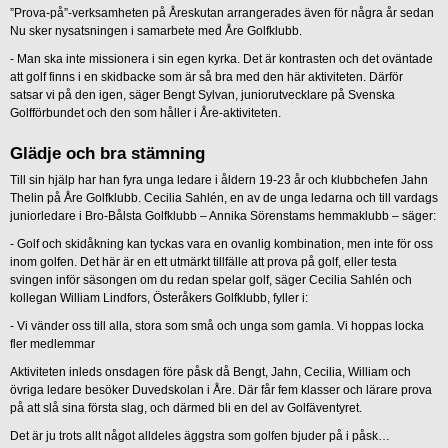
”Prova-på”-verksamheten på Åreskutan arrangerades även för några år sedan
Nu sker nysatsningen i samarbete med Åre Golfklubb.
- Man ska inte missionera i sin egen kyrka. Det är kontrasten och det oväntade
att golf finns i en skidbacke som är så bra med den här aktiviteten. Därför
satsar vi på den igen, säger Bengt Sylvan, juniorutvecklare på Svenska
Golfförbundet och den som håller i Åre-aktiviteten.
Glädje och bra stämning
Till sin hjälp har han fyra unga ledare i åldern 19-23 år och klubbchefen Jahn
Thelin på Åre Golfklubb. Cecilia Sahlén, en av de unga ledarna och till vardags
juniorledare i Bro-Bålsta Golfklubb – Annika Sörenstams hemmaklubb – säger:
- Golf och skidåkning kan tyckas vara en ovanlig kombination, men inte för oss
inom golfen. Det här är en ett utmärkt tillfälle att prova på golf, eller testa
svingen inför säsongen om du redan spelar golf, säger Cecilia Sahlén och
kollegan William Lindfors, Österåkers Golfklubb, fyller i:
- Vi vänder oss till alla, stora som små och unga som gamla. Vi hoppas locka
fler medlemmar
Aktiviteten inleds onsdagen före påsk då Bengt, Jahn, Cecilia, William och
övriga ledare besöker Duvedskolan i Åre. Där får fem klasser och lärare prova
på att slå sina första slag, och därmed bli en del av Golfäventyret.
Det är ju trots allt något alldeles äggstra som golfen bjuder på i påsk…