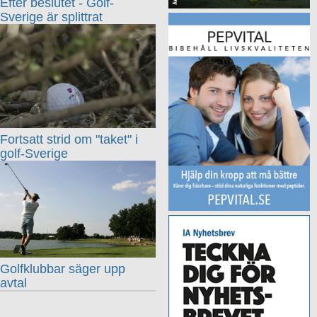
Efter beslutet - Golf-
Sverige är splittrat
Fortsatt strid om "taket" i
golf-Sverige
Golfklubbar säger upp
avtal