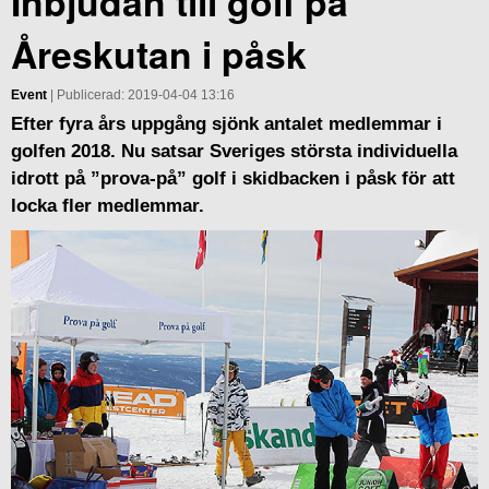
Inbjudan till golf på
Åreskutan i påsk
Event
| Publicerad: 2019-04-04 13:16
Efter fyra års uppgång sjönk antalet medlemmar i
golfen 2018. Nu satsar Sveriges största individuella
idrott på ”prova-på” golf i skidbacken i påsk för att
locka fler medlemmar.