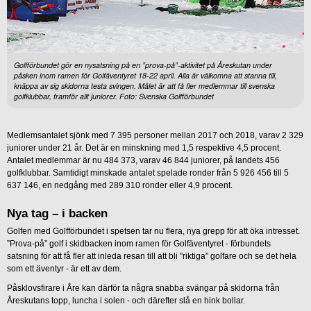
Golfförbundet gör en nysatsning på en ”prova-på”-aktivitet på Åreskutan under
påsken inom ramen för Golfäventyret 18-22 april. Alla är välkomna att stanna till,
knäppa av sig skidorna testa svingen. Målet är att få fler medlemmar till svenska
golfklubbar, framför allt juniorer. Foto: Svenska Golfförbundet
Medlemsantalet sjönk med 7 395 personer mellan 2017 och 2018, varav 2 329
juniorer under 21 år. Det är en minskning med 1,5 respektive 4,5 procent.
Antalet medlemmar är nu 484 373, varav 46 844 juniorer, på landets 456
golfklubbar. Samtidigt minskade antalet spelade ronder från 5 926 456 till 5
637 146, en nedgång med 289 310 ronder eller 4,9 procent.
Nya tag – i backen
Golfen med Golfförbundet i spetsen tar nu flera, nya grepp för att öka intresset.
”Prova-på” golf i skidbacken inom ramen för Golfäventyret - förbundets
satsning för att få fler att inleda resan till att bli ”riktiga” golfare och se det hela
som ett äventyr - är ett av dem.
Påsklovsfirare i Åre kan därför ta några snabba svängar på skidorna från
Åreskutans topp, luncha i solen - och därefter slå en hink bollar.