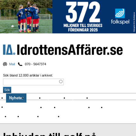
Mail
070 - 5647374
Sök bland 12.000 artiklar i arkivet:
Nyheter
Krönikor
Sport & spel
Nyhetsbrev
Arkiv
Om Idrottens Affärer
Affärer
I spåren av Corona
Arena
Event
Namn
Sponsring
TV-nyheter
Idrott & Turism