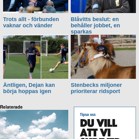
Trots allt - förbunden
Blåvitts beslut: en
vaknar och vänder
behåller jobbet, en
sparkas
Äntligen, Dejan kan
Stenbecks miljoner
börja hoppas igen
prioriterar ridsport
Relaterade