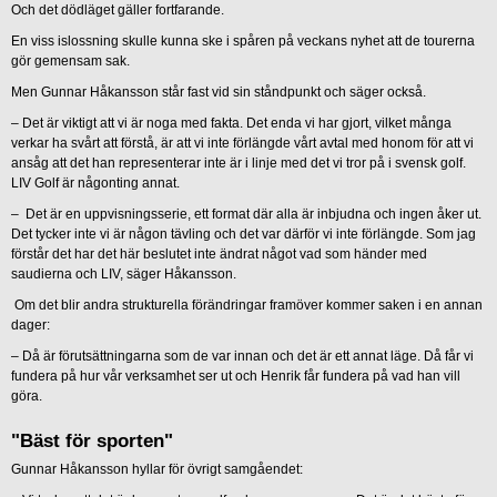
Och det dödläget gäller fortfarande.
En viss islossning skulle kunna ske i spåren på veckans nyhet att de tourerna
gör gemensam sak.
Men Gunnar Håkansson står fast vid sin ståndpunkt och säger också.
– Det är viktigt att vi är noga med fakta. Det enda vi har gjort, vilket många
verkar ha svårt att förstå, är att vi inte förlängde vårt avtal med honom för att vi
ansåg att det han representerar inte är i linje med det vi tror på i svensk golf.
LIV Golf är någonting annat.
– Det är en uppvisningsserie, ett format där alla är inbjudna och ingen åker ut.
Det tycker inte vi är någon tävling och det var därför vi inte förlängde. Som jag
förstår det har det här beslutet inte ändrat något vad som händer med
saudierna och LIV, säger Håkansson.
Om det blir andra strukturella förändringar framöver kommer saken i en annan
dager:
– Då är förutsättningarna som de var innan och det är ett annat läge. Då får vi
fundera på hur vår verksamhet ser ut och Henrik får fundera på vad han vill
göra.
"Bäst för sporten"
Gunnar Håkansson hyllar för övrigt samgåendet: