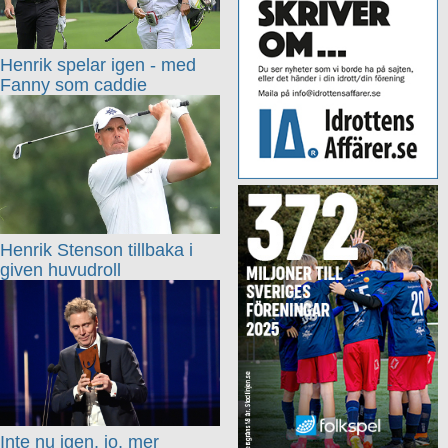
Henrik spelar igen - med
Fanny som caddie
Henrik Stenson tillbaka i
given huvudroll
Inte nu igen, jo, mer