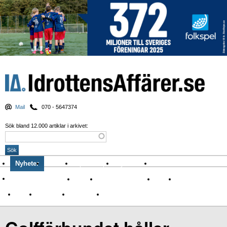
Mail
070 - 5647374
Sök bland 12.000 artiklar i arkivet:
Nyheter
Krönikor
Sport & spel
Nyhetsbrev
Arkiv
Om Idrottens Affärer
Affärer
I spåren av Corona
Arena
Event
Namn
Sponsring
TV-nyheter
Idrott & Turism