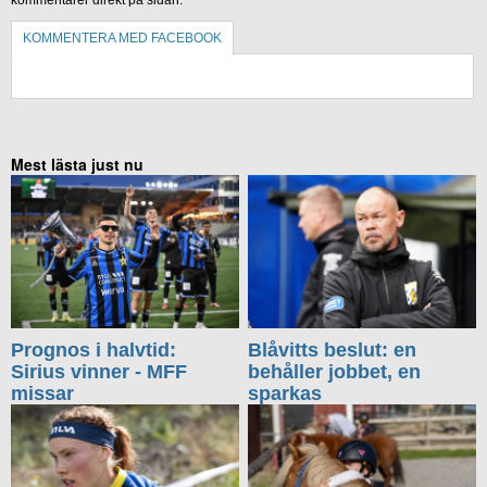
KOMMENTERA MED FACEBOOK
KOMMENTERA UTAN FACEBOOK
Mest lästa just nu
Prognos i halvtid:
Blåvitts beslut: en
Sirius vinner - MFF
behåller jobbet, en
missar
sparkas