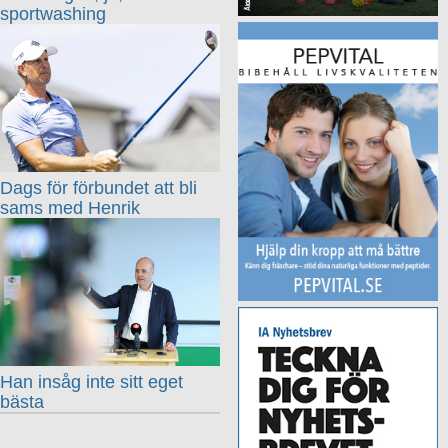
sportwashing
Dags för förbundet att bli
sams med Henrik
Han insåg inte sitt eget
bästa