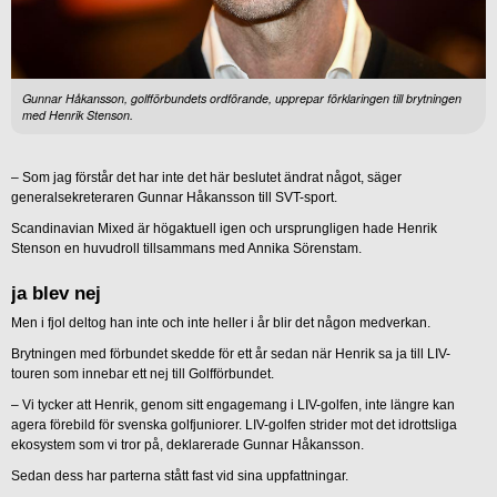
Gunnar Håkansson, golfförbundets ordförande, upprepar förklaringen till brytningen
med Henrik Stenson.
– Som jag förstår det har inte det här beslutet ändrat något, säger
generalsekreteraren Gunnar Håkansson till SVT-sport.
Scandinavian Mixed är högaktuell igen och ursprungligen hade Henrik
Stenson en huvudroll tillsammans med Annika Sörenstam.
ja blev nej
Men i fjol deltog han inte och inte heller i år blir det någon medverkan.
Brytningen med förbundet skedde för ett år sedan när Henrik sa ja till LIV-
touren som innebar ett nej till Golfförbundet.
– Vi tycker att Henrik, genom sitt engagemang i LIV-golfen, inte längre kan
agera förebild för svenska golfjuniorer. LIV-golfen strider mot det idrottsliga
ekosystem som vi tror på, deklarerade Gunnar Håkansson.
Sedan dess har parterna stått fast vid sina uppfattningar.