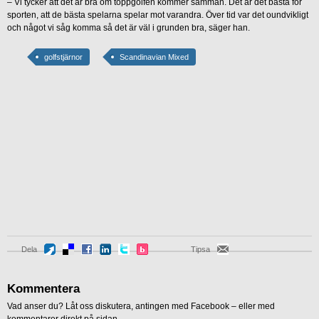
– Vi tycker att det är bra om toppgolfen kommer samman. Det är det bästa för
sporten, att de bästa spelarna spelar mot varandra. Över tid var det oundvikligt
och något vi såg komma så det är väl i grunden bra, säger han.
golfstjärnor
Scandinavian Mixed
Dela
Tipsa
Kommentera
Vad anser du? Låt oss diskutera, antingen med Facebook – eller med
kommentarer direkt på sidan.