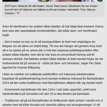
2015 vann Västerås SK SM-finalen. Då på Tele2 arena i Stockholm.Nu har finalen
kommit hem till Västerås och biljetterna till mars bokas i rekordtakt. Foto: Marcus
Ericsson / TT
Även till damfinalen har antalet sålda biljetter så här tidigt ökat markant. Delvis
tack vare den uppskattade kombobiljetten, där både dam- och herrfinalen
ingår.
– Det vi redan nu kan se är att bandypubliken är klart mer angelägna än
tidigare om att säkra sin biljett tidigt. Till viss del hänger det givetvis ihop med
att vi nu spelar på en arena där vi inte kan anpassa publikkapaciteten efter
antalet sålda biljetter, men det är inte bara en procentuell ökning sett till
arenans storlek. Det faktiska antalet sålda biljetter är klart mycket högre än vid
motsvarande tid på senare år - både på dam- och herrsidan, säger Per Selin,
ligachef för Svensk Elitbandy.
I tider av rubriker om sviktande publiksiffror och intensiva arbetsinsatser
kopplade till publikrekrytering inom bandyn indikerar intresset för Bandyfinalen
2024 att den unika traditionen med Bandyfinalen alltjämt står sig mycket stark.
– Kommande bandyfinaler blir den 118:e i rad (utan uppehåll, unikt inom
världsidrotten) på herrsidan och den 52:a raka finalen på damsidan.
– Traditionen att gå på Bandyfinalen är fortfarande stark runtom i landet och vi
arbetar med att både förvalta och utveckla allting runt arrangemanget. Vi vill