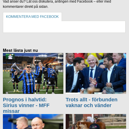
Vad anser du? Låt oss diskutera, antingen med Facebook – eller med
kommentarer direkt på sidan.
KOMMENTERA MED FACEBOOK
KOMMENTERA UTAN FACEBOOK
Mest lästa just nu
Prognos i halvtid:
Trots allt - förbunden
Sirius vinner - MFF
vaknar och vänder
missar