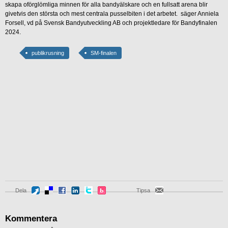
skapa oförglömliga minnen för alla bandyälskare och en fullsatt arena blir
givetvis den största och mest centrala pusselbiten i det arbetet. säger Anniela
Forsell, vd på Svensk Bandyutveckling AB och projektledare för Bandyfinalen
2024.
publikrusning
SM-finalen
Dela
Tipsa
Kommentera