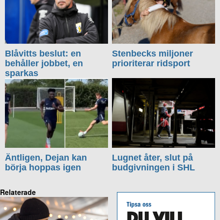
Blåvitts beslut: en
Stenbecks miljoner
behåller jobbet, en
prioriterar ridsport
sparkas
Äntligen, Dejan kan
Lugnet åter, slut på
börja hoppas igen
budgivningen i SHL
Relaterade