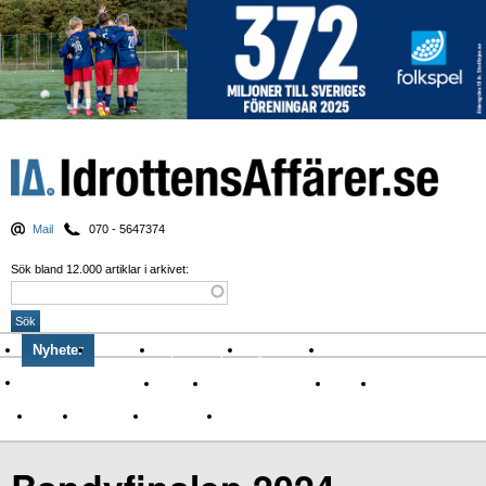
Mail
070 - 5647374
Sök bland 12.000 artiklar i arkivet:
Nyheter
Krönikor
Sport & spel
Nyhetsbrev
Arkiv
Om Idrottens Affärer
Affärer
I spåren av Corona
Arena
Event
Namn
Sponsring
TV-nyheter
Idrott & Turism