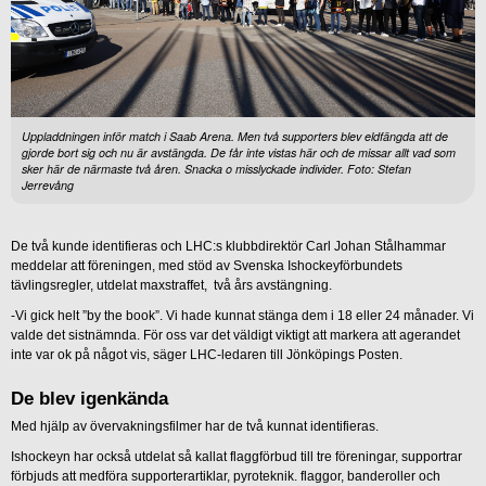
Uppladdningen inför match i Saab Arena. Men två supporters blev eldfängda att de
gjorde bort sig och nu är avstängda. De får inte vistas här och de missar allt vad som
sker här de närmaste två åren. Snacka o misslyckade individer. Foto: Stefan
Jerrevång
De två kunde identifieras och LHC:s klubbdirektör Carl Johan Stålhammar
meddelar att föreningen, med stöd av Svenska Ishockeyförbundets
tävlingsregler, utdelat maxstraffet, två års avstängning.
-Vi gick helt ”by the book”. Vi hade kunnat stänga dem i 18 eller 24 månader. Vi
valde det sistnämnda. För oss var det väldigt viktigt att markera att agerandet
inte var ok på något vis, säger LHC-ledaren till Jönköpings Posten.
De blev igenkända
Med hjälp av övervakningsfilmer har de två kunnat identifieras.
Ishockeyn har också utdelat så kallat flaggförbud till tre föreningar, supportrar
förbjuds att medföra supporterartiklar, pyroteknik. flaggor, banderoller och