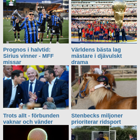
Prognos i halvtid:
Världens bästa lag
Sirius vinner - MFF
mästare i djävulskt
missar
drama
Trots allt - förbunden
Stenbecks miljoner
vaknar och vänder
prioriterar ridsport