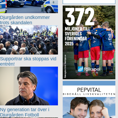
Djurgården undkommer
trots skandalen
Supportrar ska stoppas vid
entrén!
Ny generation tar över i
Djurgården Fotboll