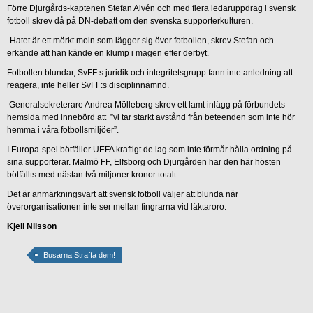
Förre Djurgårds-kaptenen Stefan Alvén och med flera ledaruppdrag i svensk
fotboll skrev då på DN-debatt om den svenska supporterkulturen.
-Hatet är ett mörkt moln som lägger sig över fotbollen, skrev Stefan och
erkände att han kände en klump i magen efter derbyt.
Fotbollen blundar, SvFF:s juridik och integritetsgrupp fann inte anledning att
reagera, inte heller SvFF:s disciplinnämnd.
Generalsekreterare Andrea Mölleberg skrev ett lamt inlägg på förbundets
hemsida med innebörd att ”vi tar starkt avstånd från beteenden som inte hör
hemma i våra fotbollsmiljöer”.
I Europa-spel bötfäller UEFA kraftigt de lag som inte förmår hålla ordning på
sina supporterar. Malmö FF, Elfsborg och Djurgården har den här hösten
bötfällts med nästan två miljoner kronor totalt.
Det är anmärkningsvärt att svensk fotboll väljer att blunda när
överorganisationen inte ser mellan fingrarna vid läktaroro.
Kjell Nilsson
Busarna Straffa dem!