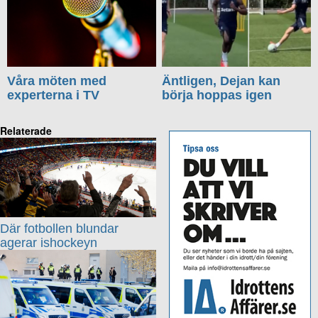
Våra möten med
Äntligen, Dejan kan
experterna i TV
börja hoppas igen
Relaterade
Där fotbollen blundar
agerar ishockeyn