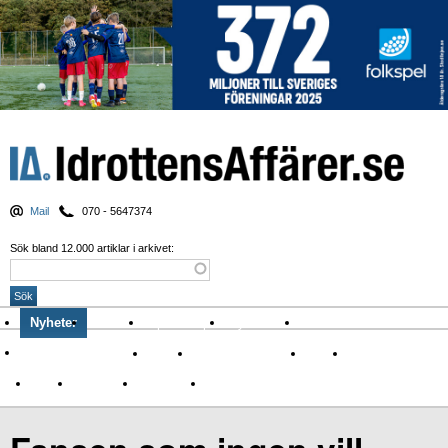
Mail
070 - 5647374
Sök bland 12.000 artiklar i arkivet:
Nyheter
Krönikor
Sport & spel
Nyhetsbrev
Arkiv
Om Idrottens Affärer
Affärer
I spåren av Corona
Arena
Event
Namn
Sponsring
TV-nyheter
Idrott & Turism