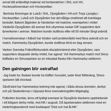
annat lätt antändligt material vid bortamatcher i SHL och HA,
Hockeyallsvenskan och Hockeyettan.
Berörda föreningar är Luleå i SHL, Djurgården i HA och Troja Ljungby i
Hockeyettan. Luleå och Djurgården har det dåliga omdömet att överklaga
beslutet. Bakom åtgärden är händelser vid matcher, exempelvis i mötet
Västerås-Djurgården då arenan fick utrymmas sedan DIF-supporters tänt
fyrverkerier i arenan. Matchen kunde slutföras efter ett 50 minuter långt avbrott.
I herrallsvenskan i fotboll har hösten varit problemfylld med flera avbrott och en
match, Hammarby-Djurgården, kunde slutföras först en dag senare.
Varken Svenska Fotbollförbundets disciplinnämnd eller Djurgården, vars
supporters stoppade derby mötet, har agerat. Vid Hammarbys match mot Sirius
träffades en Siriusspelare av en inkastad flaska från Hammarby-sektionrn.
Den galningen blir ostraffad
-Jag hade tur, flaskan kunde ha träffat i huvudet, sade Noel Milleskog, Sirius-
spelaren lätt chockad.
Såvitt känt har Hammarbys ledning inte agerat, i båda dessa ärenden, derbyt
och på Studenternas i Uppsala finns övervakningsfilm tillgänglig.
Fotbollen blundar, ännu ett tydligt exempel är Djurgårds klackens uppträdande
i ett tidigare derby möte, mot AIK i augusti. Då tapetserades sektionen med en
meterhögbanderoll med budskapet ”Död och hat åt AIK”.