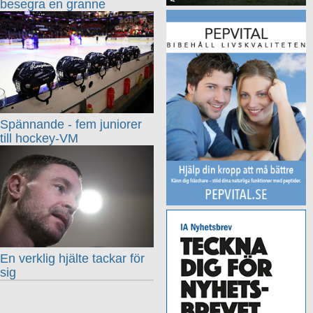
besegra en granne
Spännande - fem juniorer
till hockey-VM
En verklig hjälte tackar för
sig