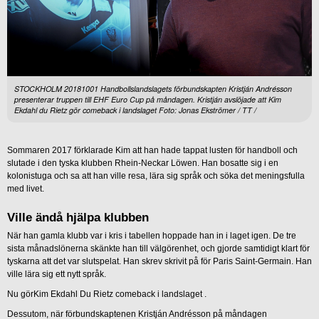
STOCKHOLM 20181001 Handbollslandslagets förbundskapten Kristján Andrésson
presenterar truppen till EHF Euro Cup på måndagen. Kristján avslöjade att Kim
Ekdahl du Rietz gör comeback i landslaget Foto: Jonas Ekströmer / TT /
Sommaren 2017 förklarade Kim att han hade tappat lusten för handboll och
slutade i den tyska klubben Rhein-Neckar Löwen. Han bosatte sig i en
kolonistuga och sa att han ville resa, lära sig språk och söka det meningsfulla
med livet.
Ville ändå hjälpa klubben
När han gamla klubb var i kris i tabellen hoppade han in i laget igen. De tre
sista månadslönerna skänkte han till välgörenhet, och gjorde samtidigt klart för
tyskarna att det var slutspelat. Han skrev skrivit på för Paris Saint-Germain. Han
ville lära sig ett nytt språk.
Nu görKim Ekdahl Du Rietz comeback i landslaget .
Dessutom, när förbundskaptenen Kristján Andrésson på måndagen