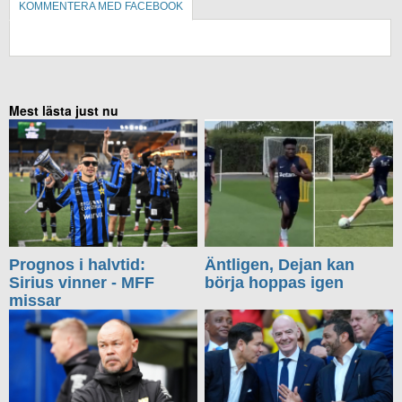
KOMMENTERA MED FACEBOOK
KOMMENTERA UTAN FACEBOOK
Mest lästa just nu
Prognos i halvtid:
Äntligen, Dejan kan
Sirius vinner - MFF
börja hoppas igen
missar