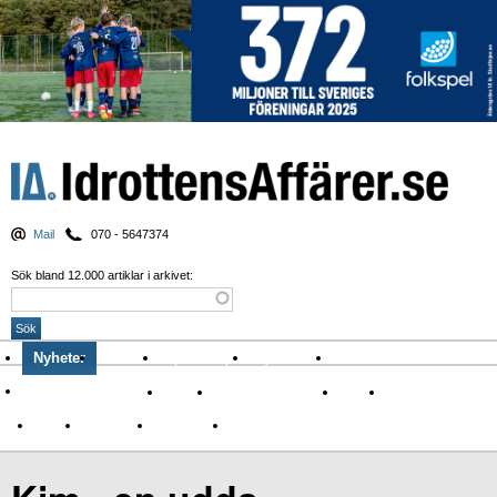
Mail
070 - 5647374
Sök bland 12.000 artiklar i arkivet:
Nyheter
Krönikor
Sport & spel
Nyhetsbrev
Arkiv
Om Idrottens Affärer
Affärer
I spåren av Corona
Arena
Event
Namn
Sponsring
TV-nyheter
Idrott & Turism