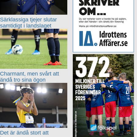
Särklassiga tjejer slutar
samtidigt i landslaget
Charmant, men svårt att
ändå tro sina ögon
Det är ändå stort att