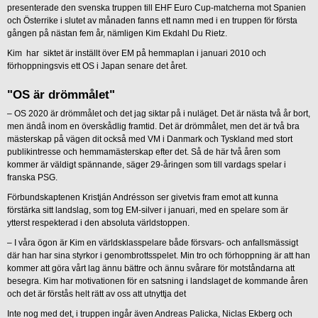
presenterade den svenska truppen till EHF Euro Cup-matcherna mot Spanien
och Österrike i slutet av månaden fanns ett namn med i en truppen för första
gången på nästan fem år, nämligen Kim Ekdahl Du Rietz.
Kim har siktet är inställt över EM på hemmaplan i januari 2010 och
förhoppningsvis ett OS i Japan senare det året.
"OS är drömmålet"
– OS 2020 är drömmålet och det jag siktar på i nuläget. Det är nästa två år bort,
men ändå inom en överskådlig framtid. Det är drömmålet, men det är två bra
mästerskap på vägen dit också med VM i Danmark och Tyskland med stort
publikintresse och hemmamästerskap efter det. Så de här två åren som
kommer är väldigt spännande, säger 29-åringen som till vardags spelar i
franska PSG.
Förbundskaptenen Kristján Andrésson ser givetvis fram emot att kunna
förstärka sitt landslag, som tog EM-silver i januari, med en spelare som är
ytterst respekterad i den absoluta världstoppen.
– I våra ögon är Kim en världsklasspelare både försvars- och anfallsmässigt
där han har sina styrkor i genombrottsspelet. Min tro och förhoppning är att han
kommer att göra vårt lag ännu bättre och ännu svårare för motståndarna att
besegra. Kim har motivationen för en satsning i landslaget de kommande åren
och det är förstås helt rätt av oss att utnyttja det
Inte nog med det, i truppen ingår även Andreas Palicka, Niclas Ekberg och