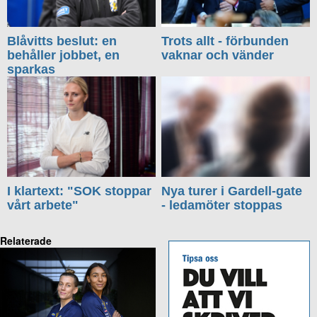
Blåvitts beslut: en
Trots allt - förbunden
behåller jobbet, en
vaknar och vänder
sparkas
I klartext: "SOK stoppar
Nya turer i Gardell-gate
vårt arbete"
- ledamöter stoppas
Relaterade