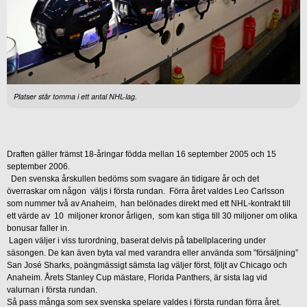
Platser står tomma i ett antal NHL-lag.
Draften gäller främst 18-åringar födda mellan 16 september 2005 och 15
september 2006.
Den svenska årskullen bedöms som svagare än tidigare år och det
överraskar om någon väljs i första rundan. Förra året valdes Leo Carlsson
som nummer två av Anaheim, han belönades direkt med ett NHL-kontrakt till
ett värde av 10 miljoner kronor årligen, som kan stiga till 30 miljoner om olika
bonusar faller in.
Lagen väljer i viss turordning, baserat delvis på tabellplacering under
säsongen. De kan även byta val med varandra eller använda som ”försäljning”
San José Sharks, poängmässigt sämsta lag väljer först, följt av Chicago och
Anaheim. Årets Stanley Cup mästare, Florida Panthers, är sista lag vid
valurnan i första rundan.
Så pass många som sex svenska spelare valdes i första rundan förra året.