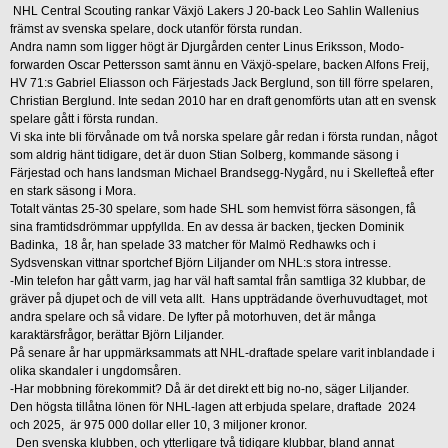
NHL Central Scouting rankar Växjö Lakers J 20-back Leo Sahlin Wallenius
främst av svenska spelare, dock utanför första rundan.
Andra namn som ligger högt är Djurgården center Linus Eriksson, Modo-
forwarden Oscar Pettersson samt ännu en Växjö-spelare, backen Alfons Freij,
HV 71:s Gabriel Eliasson och Färjestads Jack Berglund, son till förre spelaren,
Christian Berglund. Inte sedan 2010 har en draft genomförts utan att en svensk
spelare gått i första rundan.
Vi ska inte bli förvånade om två norska spelare går redan i första rundan, något
som aldrig hänt tidigare, det är duon Stian Solberg, kommande säsong i
Färjestad och hans landsman Michael Brandsegg-Nygård, nu i Skellefteå efter
en stark säsong i Mora.
Totalt väntas 25-30 spelare, som hade SHL som hemvist förra säsongen, få
sina framtidsdrömmar uppfyllda. En av dessa är backen, tjecken Dominik
Badinka, 18 år, han spelade 33 matcher för Malmö Redhawks och i
Sydsvenskan vittnar sportchef Björn Liljander om NHL:s stora intresse.
-Min telefon har gått varm, jag har väl haft samtal från samtliga 32 klubbar, de
gräver på djupet och de vill veta allt. Hans uppträdande överhuvudtaget, mot
andra spelare och så vidare. De lyfter på motorhuven, det är många
karaktärsfrågor, berättar Björn Liljander.
På senare år har uppmärksammats att NHL-draftade spelare varit inblandade i
olika skandaler i ungdomsåren.
-Har mobbning förekommit? Då är det direkt ett big no-no, säger Liljander.
Den högsta tillåtna lönen för NHL-lagen att erbjuda spelare, draftade 2024
och 2025, är 975 000 dollar eller 10, 3 miljoner kronor.
Den svenska klubben, och ytterligare två tidigare klubbar, bland annat