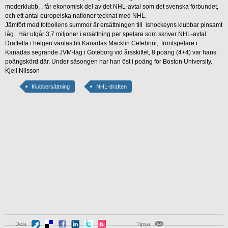
moderklubb, , får ekonomisk del av det NHL-avtal som det svenska förbundet,
och ett antal europeiska nationer tecknat med NHL.
Jämfört med fotbollens summor är ersättningen till ishockeyns klubbar pinsamt
låg. Här utgår 3,7 miljoner i ersättning per spelare som skriver NHL-avtal.
Draftetta i helgen väntas bli Kanadas Macklin Celebrini, frontspelare i
Kanadas segrande JVM-lag i Göteborg vid årsskiftet, 8 poäng (4+4) var hans
poängskörd där. Under säsongen har han öst i poäng för Boston University.
Kjell Nilsson
Klubbersättning
NHL-draften
Dela
Tipsa