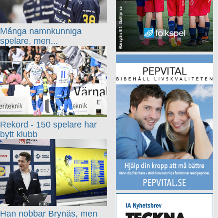
Många namnkunniga
spelare, men...
Rekord - 150 spelare har
bytt klubb
Han nobbar Brynäs, men