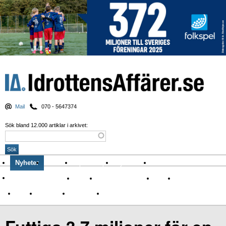
Mail
070 - 5647374
Sök bland 12.000 artiklar i arkivet:
Nyheter
Krönikor
Sport & spel
Nyhetsbrev
Arkiv
Om Idrottens Affärer
Affärer
I spåren av Corona
Arena
Event
Namn
Sponsring
TV-nyheter
Idrott & Turism