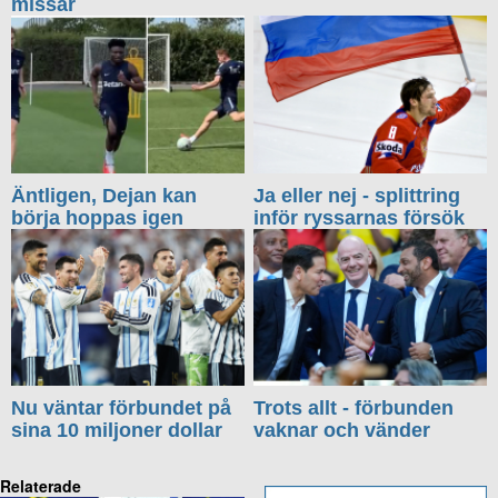
missar
Äntligen, Dejan kan
Ja eller nej - splittring
börja hoppas igen
inför ryssarnas försök
Nu väntar förbundet på
Trots allt - förbunden
sina 10 miljoner dollar
vaknar och vänder
Relaterade