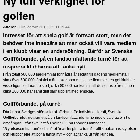
Ny tuff verklighet för
golfen
Affärer
| Publicerad: 2010-12-08 19:44
Intresset för att spela golf är fortsatt stort, men det
behöver inte innebära att man också vill vara medlem
i en klubb visar en undersökning. Därför är Svenska
Golfförbundet på en landsomfattande turné för att
inspirera klubbarna att tänka nytt.
Från totalt 560 000 medlemmar för några år sedan till dagens medlemstal i
strax över 500 000. Antalet människor som vill bli medlemmar i en golfklubb är
visserligen fortfarande stort, cirka 80 000 har kommit till de senaste åren, men
cirka 100 000 har samtidigt sagt upp sitt medlemskap.
Golfförbundet på turné
Därför har Sveriges största idrottsförbund för individuell idrott, Svenska
Golfförbundet, gett sig ut på en landsomfattande turné med elva platser i tre
omgångar – från Skellefteå i norr till Lund i söder. Namnet är
”Styrelseseminarium” och målet är att inspirera framför allt klubbarnas styrelser
och klubbchefer att börja tänka nytt – och att tänka utifrån kunden.