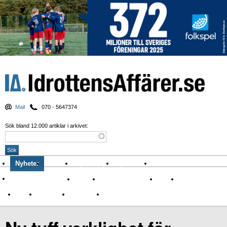
Mail
070 - 5647374
Sök bland 12.000 artiklar i arkivet:
Nyheter
Krönikor
Sport & spel
Nyhetsbrev
Arkiv
Om Idrottens Affärer
Affärer
I spåren av Corona
Arena
Event
Namn
Sponsring
TV-nyheter
Idrott & Turism