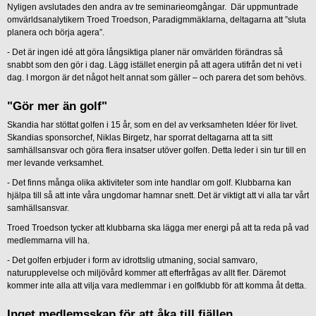
Nyligen avslutades den andra av tre seminarieomgångar. Där uppmuntrade
omvärldsanalytikern Troed Troedson, Paradigmmäklarna, deltagarna att ”sluta
planera och börja agera”.
- Det är ingen idé att göra långsiktiga planer när omvärlden förändras så
snabbt som den gör i dag. Lägg istället energin på att agera utifrån det ni vet i
dag. I morgon är det något helt annat som gäller – och parera det som behövs.
"Gör mer än golf"
Skandia har stöttat golfen i 15 år, som en del av verksamheten Idéer för livet.
Skandias sponsorchef, Niklas Birgetz, har sporrat deltagarna att ta sitt
samhällsansvar och göra flera insatser utöver golfen. Detta leder i sin tur till en
mer levande verksamhet.
- Det finns många olika aktiviteter som inte handlar om golf. Klubbarna kan
hjälpa till så att inte våra ungdomar hamnar snett. Det är viktigt att vi alla tar vårt
samhällsansvar.
Troed Troedson tycker att klubbarna ska lägga mer energi på att ta reda på vad
medlemmarna vill ha.
- Det golfen erbjuder i form av idrottslig utmaning, social samvaro,
naturupplevelse och miljövård kommer att efterfrågas av allt fler. Däremot
kommer inte alla att vilja vara medlemmar i en golfklubb för att komma åt detta.
Inget medlemsskap för att åka till fjällen