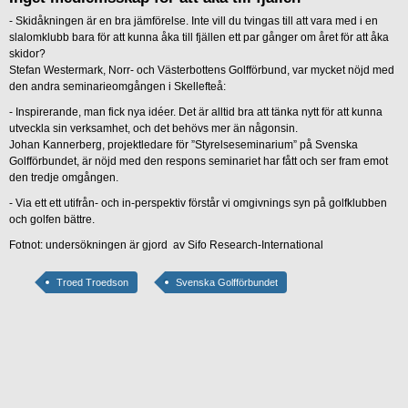
- Skidåkningen är en bra jämförelse. Inte vill du tvingas till att vara med i en
slalomklubb bara för att kunna åka till fjällen ett par gånger om året för att åka
skidor?
Stefan Westermark, Norr- och Västerbottens Golfförbund, var mycket nöjd med
den andra seminarieomgången i Skellefteå:
- Inspirerande, man fick nya idéer. Det är alltid bra att tänka nytt för att kunna
utveckla sin verksamhet, och det behövs mer än någonsin.
Johan Kannerberg, projektledare för ”Styrelseseminarium” på Svenska
Golfförbundet, är nöjd med den respons seminariet har fått och ser fram emot
den tredje omgången.
- Via ett ett utifrån- och in-perspektiv förstår vi omgivnings syn på golfklubben
och golfen bättre.
Fotnot: undersökningen är gjord av Sifo Research-International
Troed Troedson
Svenska Golfförbundet