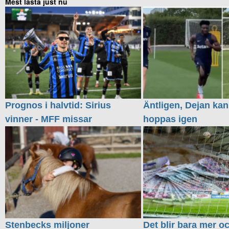
Mest lästa just nu
Prognos i halvtid: Sirius
Äntligen, Dejan kan
vinner - MFF missar
hoppas igen
Stenbecks miljoner
Det blir bara mer o