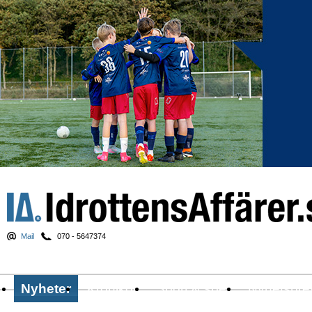
Mail
070 - 5647374
Nyheter
Krönikor
Sport & spel
Nyhetsbre