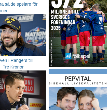
a sålde spelare för
oner
ven i Rangers till
i Tre Kronor