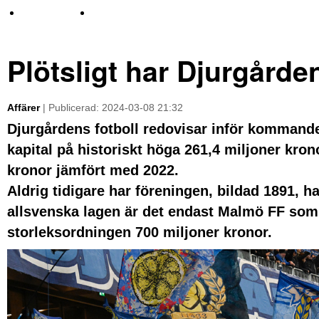
TV-nyheter
Idrott & Turism
Plötsligt har Djurgårde
Affärer
| Publicerad: 2024-03-08 21:32
Djurgårdens fotboll redovisar inför kommand
kapital på historiskt höga 261,4 miljoner kro
kronor jämfört med 2022.
Aldrig tidigare har föreningen, bildad 1891, h
allsvenska lagen är det endast Malmö FF som p
storleksordningen 700 miljoner kronor.