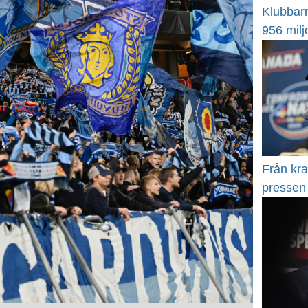
Klubbarn
956 milj
Från kra
pressen 