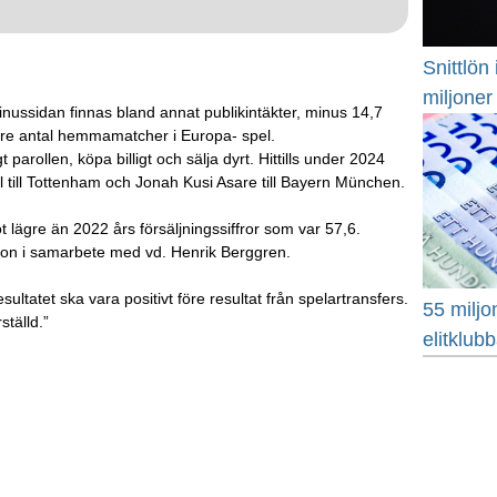
Snittlön
miljoner
nussidan finnas bland annat publikintäkter, minus 14,7
färre antal hemmamatcher i Europa- spel.
t parollen, köpa billigt och sälja dyrt. Hittills under 2024
l till Tottenham och Jonah Kusi Asare till Bayern München.
ot lägre än 2022 års försäljningssiffror som var 57,6.
son i samarbete med vd. Henrik Berggren.
sultatet ska vara positivt före resultat från spelartransfers.
55 miljo
tälld.”
elitklub