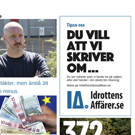
e
ntäkter, men ändå 38
 i minus