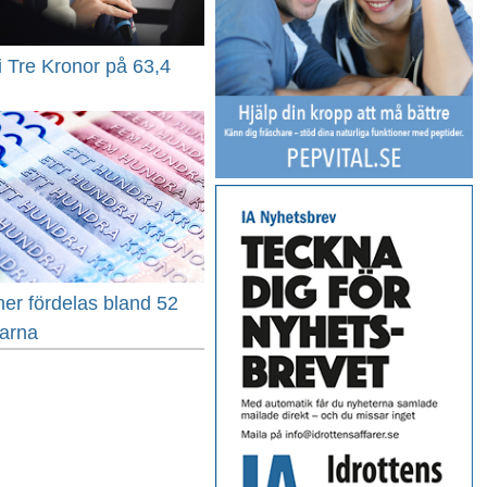
 i Tre Kronor på 63,4
ner fördelas bland 52
barna