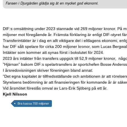
Fansen i Djurgården glädja sig åt en mycket god ekonomi.
DIF:s omsättning under 2023 stannade vid 269 miljoner kronor. På mi
miljoner mot föregående år. Främsta förklaring är enligt DIF-styret 
Transferintäkter är i dag en allt viktigare del i elitlagens ekonomi, enlig
har DIF sålt spelare för cirka 200 miljoner kronor, som Lucas Bergwal
Intäkter som kommer att synas först i bokslutet för 2024.
2023 års intäkter från transfers uppgick till 52,9 miljoner kronor, någ
”Hjärnan” bakom DIF:s spelartransfers är sportchefen Bosse Anders
I årsredovisningen skriver föreningen bland annat:
”Det egna kapitalet är tillfredsställande och ambitionen är att rörelsere
Styrelsens bedömning är att finansieringen för kommande år är säkers
Vid årsmötet föreslås omval av Lars-Erik Sjöberg på ett år.
Kjell Nilsson
Bra kassa 700 miljoner