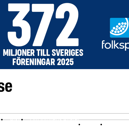
v
Arkiv
Om Idrottens Affärer
Affärer
I spåren av