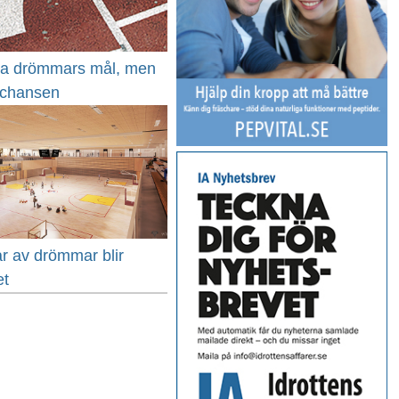
na drömmars mål, men
e chansen
r av drömmar blir
et