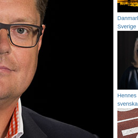
Danmark
Sverige
Hennes 
svenska