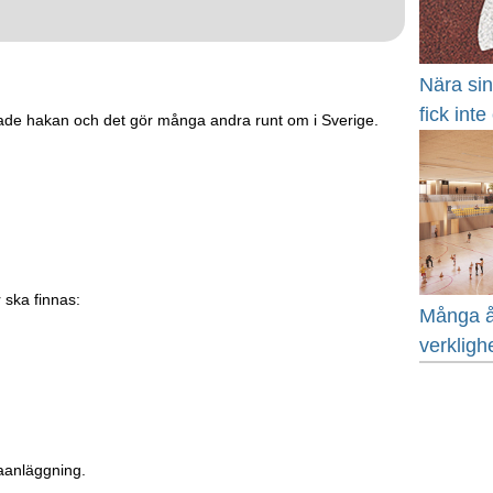
Nära si
fick int
ade hakan och det gör många andra runt om i Sverige.
 ska finnas:
Många å
verkligh
aanläggning.