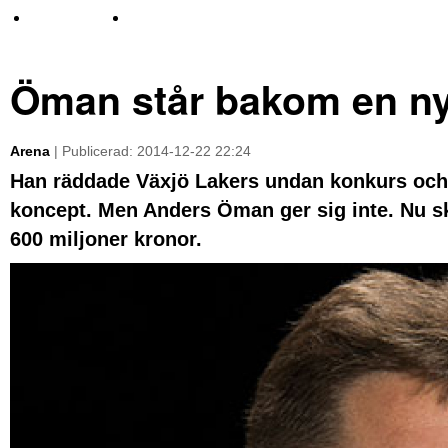
TV-nyheter
Idrott & Turism
Öman står bakom en ny
Arena
| Publicerad: 2014-12-22 22:24
Han räddade Växjö Lakers undan konkurs och A
koncept. Men Anders Öman ger sig inte. Nu s
600 miljoner kronor.