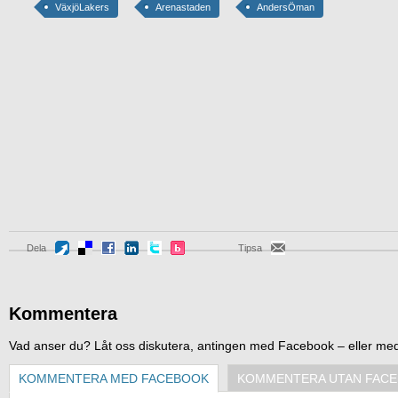
VäxjöLakers
Arenastaden
AndersÖman
Dela
Tipsa
Kommentera
Vad anser du? Låt oss diskutera, antingen med Facebook – eller me
KOMMENTERA MED FACEBOOK
KOMMENTERA UTAN FAC