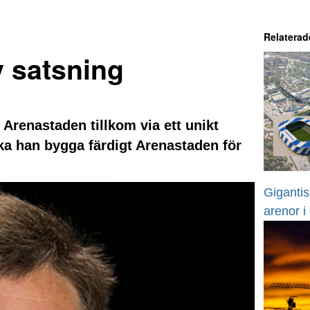
Relaterad
 satsning
renastaden tillkom via ett unikt
ka han bygga färdigt Arenastaden för
Gigantis
arenor i