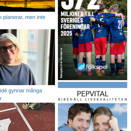
 planerar, men inte
idé gynnar många
r