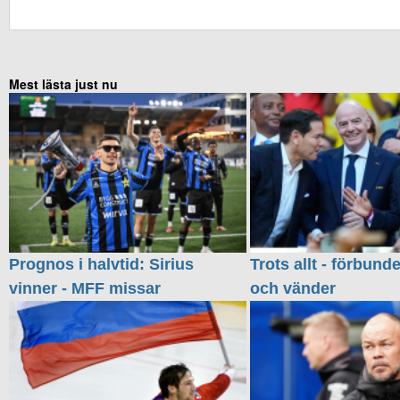
Mest lästa just nu
Prognos i halvtid: Sirius
Trots allt - förbund
vinner - MFF missar
och vänder