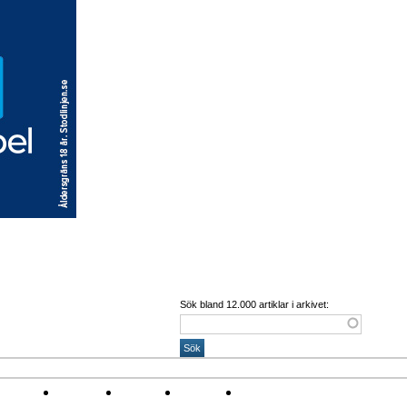
Sök bland 12.000 artiklar i arkivet:
Corona
Arena
Event
Namn
Sponsring