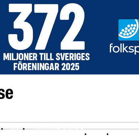
v
Arkiv
Om Idrottens Affärer
Affärer
I spåren av 