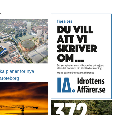
e
ka planer för nya
 Göteborg