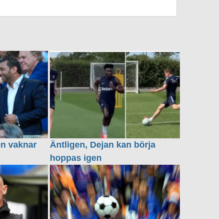
en vaknar
Äntligen, Dejan kan börja
hoppas igen