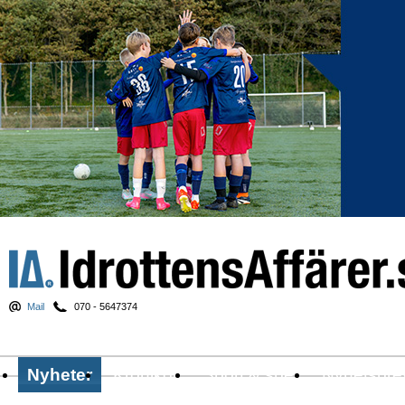
Mail
070 - 5647374
Nyheter
Krönikor
Sport & spel
Nyhetsbre