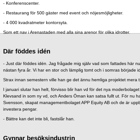
- Konferenscenter.
- Restaurang för 500 gäster med event och nöjesmöjligheter.
- 4 000 kvadratmeter kontorsyta.
Som ett nav i Arenastaden med alla sina arenor för olika idrotter.
Där föddes idén
- Just där föddes idén. Jag frågade mig själv vad som fattades här nu 
nästan fyra år. Vi har en stor och lämplig tomt och i somras började i
Strax innan semestern ville han ge det ännu hemliga projektet mera tid 
I januari slutar han helt, förvisso blir han vd för det nya moderbola
Klevsand in som ny vd, och Anders Öman kan satsa fullt ut. För nu h
Svensson, skapat managementbolaget APP Equity AB och de är uppb
investera pengar.
- Bättre kan det inte bli, fastslår han.
Gynnar besöksindustrin