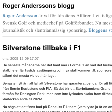
Roger Anderssons blogg
Roger Andersson
är vd för Idrottens Affärer. I ett tid
Svensk Golf och mediechef på Golfförbundet. Nu mest g
journalistik och slentrianmässig sponsring.
Bloggens st
Silverstone tillbaka i F1
ons, 2009-12-09 17:07
De senaste månaderna har det hänt mer i Formel 1 än vad det brukar g
stallchefer får livstids avstängning och nya stall kommer till, sponsor
säkert det mesta vid det här laget.
Senaste nytt är i all fall att Silverstone har garanterat pengar för att
från Bernie Ecclestone och FIA. Så det blir ett Storbritanniens Grand 
förmån för Donington Park, men som inte lyckades skaka fram tillräckl
klartecken ända till 2026!
Nu sägs att det finns bud på Renaults F1-team (vars rykte ju är en a
grundaren Peter Sauber köpt tillbaka sitt team med samma namn från