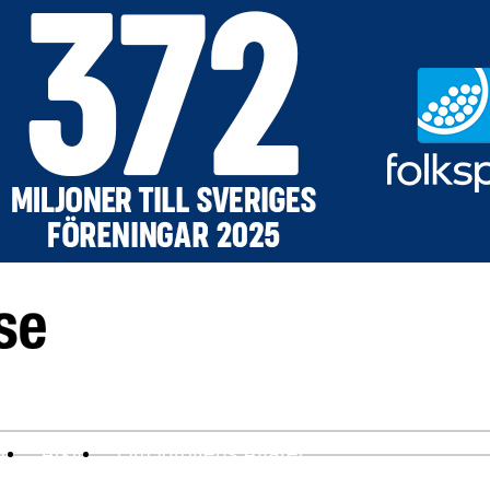
ev
Arkiv
Om Idrottens Affärer