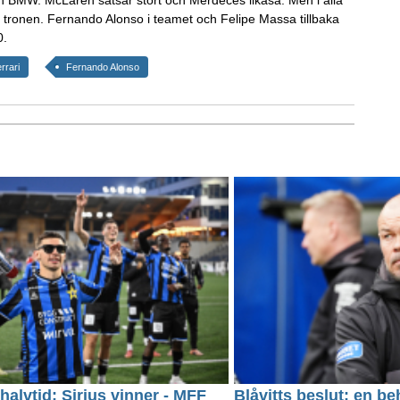
aka tronen. Fernando Alonso i teamet och Felipe Massa tillbaka
0.
rrari
Fernando Alonso
halvtid: Sirius vinner - MFF
Blåvitts beslut: en be