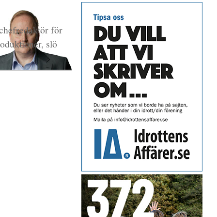
 chefredaktör för
oduktioner, slö