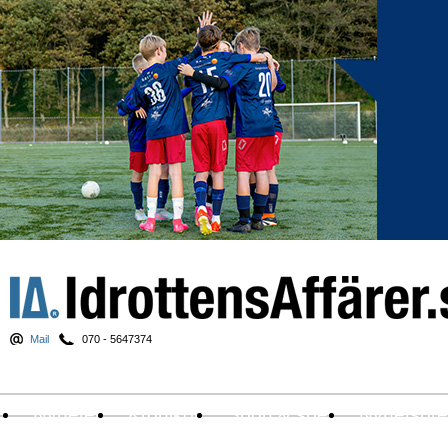
Mail
070 - 5647374
Nyheter
Krönikor
Sport & spel
Nyhetsbr