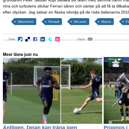
röra och turbulens slickar Ferrari såren och väntar på att få ta tillb
efter olyckan. Jag satsar en flaska olivolja på de röda italienarna 201
Silverstone
Renault
McLaren
Massa
Fe
Dela
Tipsa
Mest lästa just nu
Äntligen, Dejan kan träna igen
Prognos i 