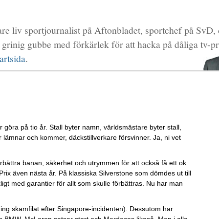
igare liv sportjournalist på Aftonbladet, sportchef på SvD,
rinig gubbe med förkärlek för att hacka på dåliga tv-pr
artsida
.
öra på tio år. Stall byter namn, världsmästare byter stall,
er lämnar och kommer, däckstillverkare försvinner. Ja, ni vet
 förbättra banan, säkerhet och utrymmen för att också få ett ok
Prix även nästa år. På klassiska Silverstone som dömdes ut till
igt med garantier för allt som skulle förbättras. Nu har man
ning skamfilat efter Singapore-incidenten). Dessutom har
 BMW. McLaren satsar stort och Merdeces likaså. Men i alla