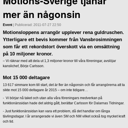
Motions-Sverige tjänar
mer än någonsin
Event
| Publicerad: 2011-07-27 22:50
Motionsloppens arrangör upplever rena guldruschen.
Ytterligare ett bevis kommer från Vansbrosimningen
som får ett rekordstort överskott via en omsättning
på 10 miljoner kronor.
– Vi räknar med att dela ut 1,3 miljoner kronor till våra föreningar, avslöjar
kanslichef, Börje Carlsson.
Mot 15 000 deltagare
13 617 simmare kom till start, det är fler än någonsin och får arrangörerna att ta
sikte mot 15 000 deltagare år 2015 – om inte tidigare…
- Vi börjar nå taket och utan alla våra föreningars medverkan på
funktionärssidan hade det aldrig gått, berättar Carlsson för Dalarnas Tidningar.
- Just funktionärssidan kan vara ett problem, då det handlar om långa
tävlingsdagar. I år arrangerade vi även SM och NM vilket också tog mycket kraft
och tid.