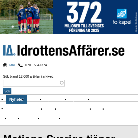
Mail
070 - 5647374
Sök bland 12.000 artiklar i arkivet:
Nyheter
Krönikor
Sport & spel
Nyhetsbrev
Arkiv
Om Idrottens Affärer
Affärer
I spåren av Corona
Arena
Event
Namn
Sponsring
TV-nyheter
Idrott & Turism