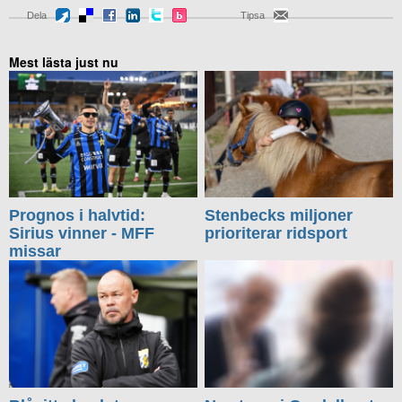
Dela
Tipsa
Mest lästa just nu
Prognos i halvtid:
Stenbecks miljoner
Sirius vinner - MFF
prioriterar ridsport
missar