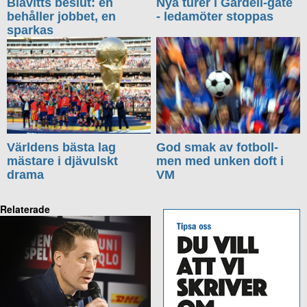
Blåvitts beslut: en
Nya turer i Gardell-gate
behåller jobbet, en
- ledamöter stoppas
sparkas
Världens bästa lag
God smak av fotboll-
mästare i djävulskt
men med unken doft i
drama
VM
Relaterade