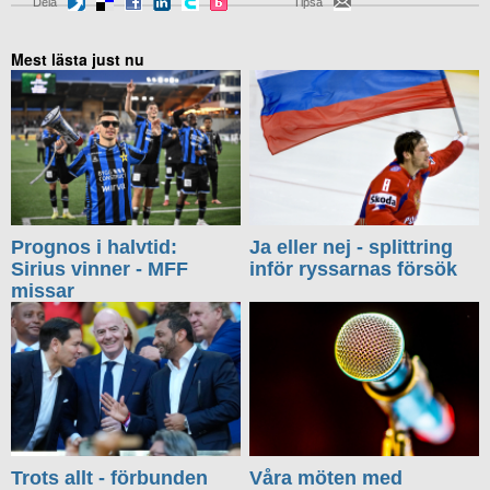
Dela
Tipsa
Mest lästa just nu
Prognos i halvtid:
Ja eller nej - splittring
Sirius vinner - MFF
inför ryssarnas försök
missar
Trots allt - förbunden
Våra möten med