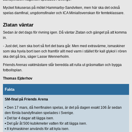
Mycket fokuseras på mötet Hammarby-Sandviken, men här ska det också
spelas damfinal, ungdomsfinaler och ICA Miniallsvenskan för femteklassare.
Zlatan väntar
Sedan är det dags för rivning igen. Då väntar Zlatan och gänget på att komma
in.
- Just det, isen ska bort så fort det bara går. Men med extravärme, ismaskiner
som ska hyvla bort isen och framför allt med varm i stället för kall glykol i rören
ska det gå bra, säger Lasse Wennerholm.
Friends Arenas vaktmästare står beredda att rulla ut gräsmattan och bygga
fotbollsplan.
Thomas Ejderhov
Fakta
SM-final på Friends Arena
• Den 17 mars, då herrfinalen spelas, är det på dagen exakt 106 år sedan
den första bandyfinalen spelades i Sverige.
• Det tar 4 dagar att lägga isen.
• Det går åt 500 kubikmeter vatten för att lägga isen.
• 8 kylmaskiner används för att kyla isen.