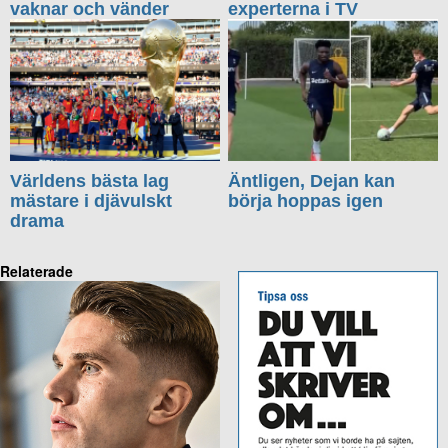
vaknar och vänder
experterna i TV
Världens bästa lag
Äntligen, Dejan kan
mästare i djävulskt
börja hoppas igen
drama
Relaterade