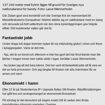
137 240 meter med kylrör ligger till grund för Sveriges nya
nationalarena för bandy. Foto: Lasse Wennerholm
Där Zlatan gjort sina konstmål och där Sverige fick sin representant till
Melodifestivalens Europafinal i Malmö ställde sig en vaktmästare med en slang
och skruvade på fullt vattentryck när den stora kylanläggningen gav högsta
effekt. 500 kubikmeter vatten går det åt.
Fantastiskt jobb
Under dryga två dagar kommer isytan till via miljövänlig glykol i rören och freon
i kylaggregaten. Värre är det inte...
- Nja, det är en konst och eftersom vi inte har gjort det här förut kände man lite
fjärilar i magen innan isen sakta växte i lager, berättar Lasse Wennerholm.
- Nu tycker jag att det bara känns. Det har varit ett fantastiskt jobb att få vara en
del av hela processen. Och jag längtar till finalen när alla människor får se
arnen och isen!
Ekonomiskt i hamn
Efter 22 år på Studenternas IP i Uppsala flyttas SM-finalen. Biljettförsäljningen
har gått bra och arrangemanget är ekonomiskt försvarbart.
På söndag är det dessutom på dagen exakt 106 år sedan den första
bandyfinalen någonsin spelades i Sverige.