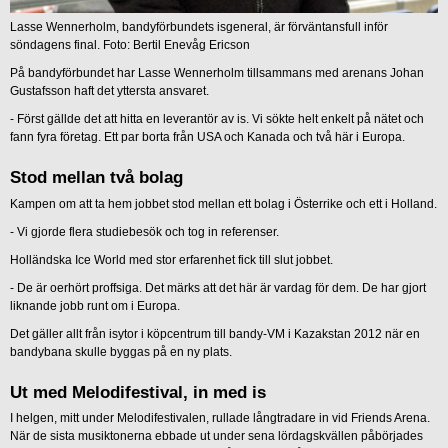
Lasse Wennerholm, bandyförbundets isgeneral, är förväntansfull inför
söndagens final. Foto: Bertil Enevåg Ericson
På bandyförbundet har Lasse Wennerholm tillsammans med arenans Johan
Gustafsson haft det yttersta ansvaret.
- Först gällde det att hitta en leverantör av is. Vi sökte helt enkelt på nätet och
fann fyra företag. Ett par borta från USA och Kanada och två här i Europa.
Stod mellan två bolag
Kampen om att ta hem jobbet stod mellan ett bolag i Österrike och ett i Holland.
- Vi gjorde flera studiebesök och tog in referenser.
Holländska Ice World med stor erfarenhet fick till slut jobbet.
- De är oerhört proffsiga. Det märks att det här är vardag för dem. De har gjort
liknande jobb runt om i Europa.
Det gäller allt från isytor i köpcentrum till bandy-VM i Kazakstan 2012 när en
bandybana skulle byggas på en ny plats.
Ut med Melodifestival, in med is
I helgen, mitt under Melodifestivalen, rullade långtradare in vid Friends Arena.
När de sista musiktonerna ebbade ut under sena lördagskvällen påbörjades