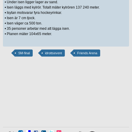
• Under isen ligger lager av sand.
• Isen läggs med kylrör. Totalt mäter kylrören 137 240 meter.
• Isytan motsvarar fyra hockeyrinkar.
• Isen är 7 cm tjock.
• Isen väger ca 500 ton.
• 35 personer arbetar med att lägga isen.
• Planen mäter 104x65 meter.
SM-final
idrottsevent
Friends Arena