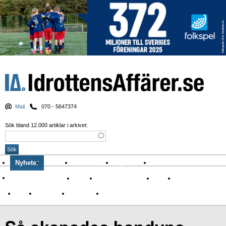
Mail
070 - 5647374
Sök bland 12.000 artiklar i arkivet:
Nyheter
Krönikor
Sport & spel
Nyhetsbrev
Arkiv
Om Idrottens Affärer
Affärer
I spåren av Corona
Arena
Event
Namn
Sponsring
TV-nyheter
Idrott & Turism