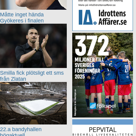
Måtte inget hända
Gyökeres i finalen
Smilla fick plötsligt ett sms
från Zlatan
22.a bandyhallen
högaktuell