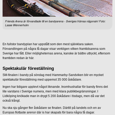
Friends Arena är förvandlade till en bandyarena - Sveriges främsa någonsin! Foto:
Lasse Wennerholm
En fullstor bandyplan har uppstått som den mest självklara saken.
Förvandlingen på några få dagar visar verkligen vilken framtidsarena som
Sverige har fått. Eller möjligheternas arena, kanske är bättre uttryckt, eftersom
framtiden redan är här.
Spektakulär föreställning
SM-finalen i bandy på söndag med Hammarby-Sandviken blir en mycket
spektakulär föreställning med uppemot 35 000 åskådare.
Ingen har tidigare upplevt något liknande. Inomhushallar för bandy finns det
lite varstans i Sverige numera, men med klara publikbegränsningar. I
Lidköping knökade man in drygt 5 200 åskådare i tisdags, men då var det
också trångt.
Nu ska sju gånger fler åskådare se finalen. Därtill på landets och en av
Europas flottaste arenor där is har skapats för bara några få dagar.