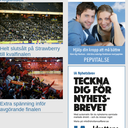
Helt slutsålt på Strawberry
till kvalfinalen
Extra spänning inför
avgörande finalen