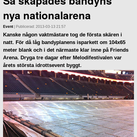
Så skapades bandyns
nya nationalarena
Event
| Publicerad: 2013-03-13 21:57
Kanske någon vaktmästare tog de första skären i
natt. För då låg bandyplanens isparkett om 104x65
meter blank och i det närmaste klar inne på Friends
Arena. Dryga tre dagar efter Melodifestivalen var
årets största idrottsevent byggt.