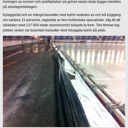
rivningen av scenen och publikplatser på golvet varpå nästa bygge inleddes
på söndagsmiddagen.
Kylaggretat och en mängd kassetter med kylrör lastades av och två byggäng
om vardera 15 personer, vägledda av fem holländska specialister, såg till att
isbädden med 137 000 meter aluminiumrör började ta form. Tolv timmar tog
jobbet, sedan var tusentals kassetter med inbyggda kylrör på plats.