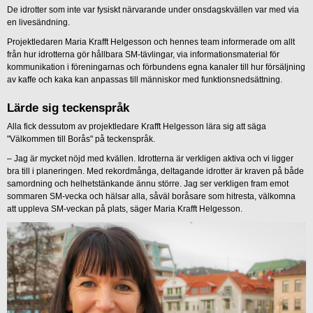
De idrotter som inte var fysiskt närvarande under onsdagskvällen var med via
en livesändning.
Projektledaren Maria Krafft Helgesson och hennes team informerade om allt
från hur idrotterna gör hållbara SM-tävlingar, via informationsmaterial för
kommunikation i föreningarnas och förbundens egna kanaler till hur försäljning
av kaffe och kaka kan anpassas till människor med funktionsnedsättning.
Lärde sig teckenspråk
Alla fick dessutom av projektledare Krafft Helgesson lära sig att säga
"Välkommen till Borås" på teckenspråk.
– Jag är mycket nöjd med kvällen. Idrotterna är verkligen aktiva och vi ligger
bra till i planeringen. Med rekordmånga, deltagande idrotter är kraven på både
samordning och helhetstänkande ännu större. Jag ser verkligen fram emot
sommaren SM-vecka och hälsar alla, såväl boråsare som hitresta, välkomna
att uppleva SM-veckan på plats, säger Maria Krafft Helgesson.