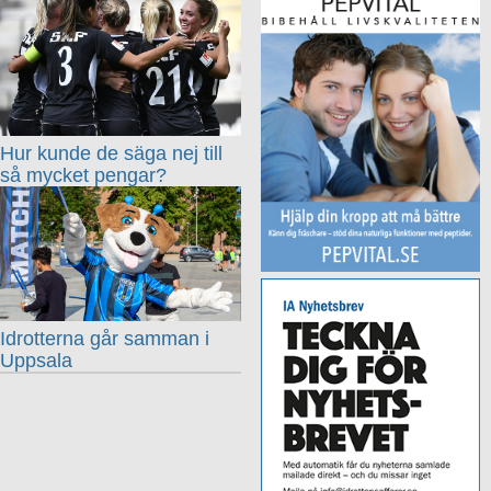
Hur kunde de säga nej till
så mycket pengar?
Idrotterna går samman i
Uppsala