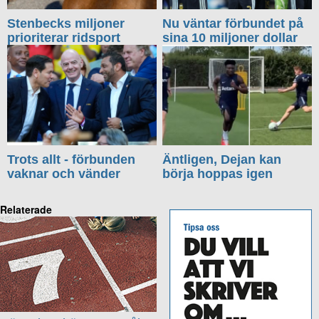
Stenbecks miljoner
Nu väntar förbundet på
prioriterar ridsport
sina 10 miljoner dollar
Trots allt - förbunden
Äntligen, Dejan kan
vaknar och vänder
börja hoppas igen
Relaterade