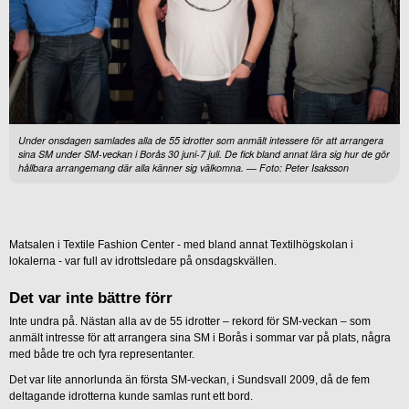
Under onsdagen samlades alla de 55 idrotter som anmält intessere för att arrangera
sina SM under SM-veckan i Borås 30 juni-7 juli. De fick bland annat lära sig hur de gör
hållbara arrangemang där alla känner sig välkomna. — Foto: Peter Isaksson
Matsalen i Textile Fashion Center - med bland annat Textilhögskolan i
lokalerna - var full av idrottsledare på onsdagskvällen.
Det var inte bättre förr
Inte undra på. Nästan alla av de 55 idrotter – rekord för SM-veckan – som
anmält intresse för att arrangera sina SM i Borås i sommar var på plats, några
med både tre och fyra representanter.
Det var lite annorlunda än första SM-veckan, i Sundsvall 2009, då de fem
deltagande idrotterna kunde samlas runt ett bord.