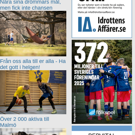
Nära sina drömmars mål,
men fick inte chansen
Från oss alla till er alla - Ha
det gott i helgen!
Över 2 000 aktiva till
Malmö