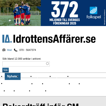
Mail
070 - 5647374
Sök bland 12.000 artiklar i arkivet:
Nyheter
Krönikor
Sport & spel
Nyhetsbrev
Arkiv
Om Idrottens Affärer
Affärer
I spåren av Corona
Arena
Event
Namn
Sponsring
TV-nyheter
Idrott & Turism