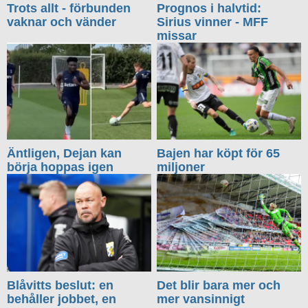
Trots allt - förbunden
Prognos i halvtid:
vaknar och vänder
Sirius vinner - MFF
missar
Äntligen, Dejan kan
Bajen har köpt för 65
börja hoppas igen
miljoner
Blåvitts beslut: en
Det blir bara mer och
behåller jobbet, en
mer vansinnigt