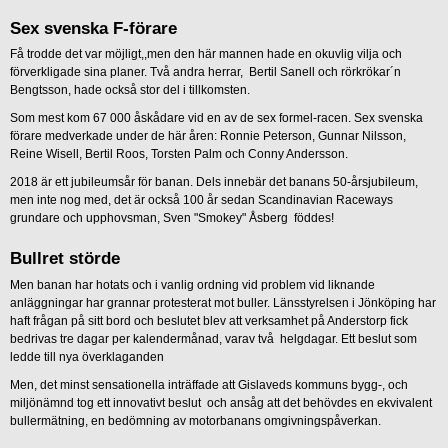
Sex svenska F-förare
Få trodde det var möjligt,,men den här mannen hade en okuvlig vilja och
förverkligade sina planer. Två andra herrar, Bertil Sanell och rörkrökar´n
Bengtsson, hade också stor del i tillkomsten.
Som mest kom 67 000 åskådare vid en av de sex formel-racen. Sex svenska
förare medverkade under de här åren: Ronnie Peterson, Gunnar Nilsson,
Reine Wisell, Bertil Roos, Torsten Palm och Conny Andersson.
2018 är ett jubileumsår för banan. Dels innebär det banans 50-årsjubileum,
men inte nog med, det är också 100 år sedan Scandinavian Raceways
grundare och upphovsman, Sven "Smokey" Åsberg föddes!
Bullret störde
Men banan har hotats och i vanlig ordning vid problem vid liknande
anläggningar har grannar protesterat mot buller. Länsstyrelsen i Jönköping har
haft frågan på sitt bord och beslutet blev att verksamhet på Anderstorp fick
bedrivas tre dagar per kalendermånad, varav två helgdagar. Ett beslut som
ledde till nya överklaganden
Men, det minst sensationella inträffade att Gislaveds kommuns bygg-, och
miljönämnd tog ett innovativt beslut och ansåg att det behövdes en ekvivalent
bullermätning, en bedömning av motorbanans omgivningspåverkan.