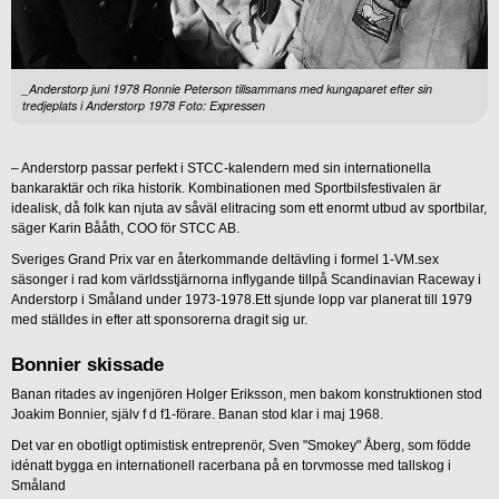
_Anderstorp juni 1978 Ronnie Peterson tillsammans med kungaparet efter sin
tredjeplats i Anderstorp 1978 Foto: Expressen
– Anderstorp passar perfekt i STCC-kalendern med sin internationella
bankaraktär och rika historik. Kombinationen med Sportbilsfestivalen är
idealisk, då folk kan njuta av såväl elitracing som ett enormt utbud av sportbilar,
säger Karin Bååth, COO för STCC AB.
Sveriges Grand Prix var en återkommande deltävling i formel 1-VM.sex
säsonger i rad kom världsstjärnorna inflygande tillpå Scandinavian Raceway i
Anderstorp i Småland under 1973-1978.Ett sjunde lopp var planerat till 1979
med ställdes in efter att sponsorerna dragit sig ur.
Bonnier skissade
Banan ritades av ingenjören Holger Eriksson, men bakom konstruktionen stod
Joakim Bonnier, själv f d f1-förare. Banan stod klar i maj 1968.
Det var en obotligt optimistisk entreprenör, Sven "Smokey" Åberg, som födde
idénatt bygga en internationell racerbana på en torvmosse med tallskog i
Småland