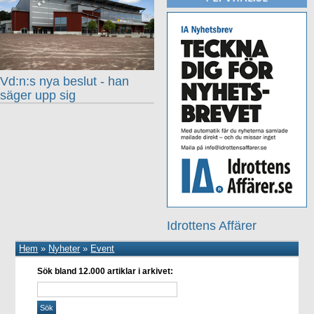
Vd:n:s nya beslut - han
säger upp sig
Idrottens Affärer
Hem
»
Nyheter
»
Event
Sök bland 12.000 artiklar i arkivet: