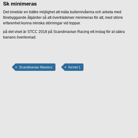
Sk minimeras
Det innebär en bättre möjlighet att mäta bullernivåerna och arbeta med
förebyggande åtgärder så att överträdelser minimeras för att, med större
erfarenhet kunna minska störningar vid toppar.
på det viset är STCC 2018 på Scandinavian Racing ett inslag för at säkra
banans överlevnad.
Scandinavian Masters
formel 1