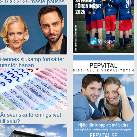
STCC 2025 måste pausas
Hennes sjukamp fortsätter
utanför banan
Är svenska föreningslivet
till salu?