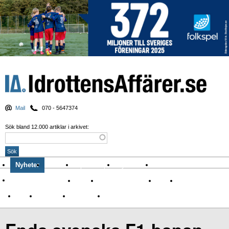
Mail
070 - 5647374
Sök bland 12.000 artiklar i arkivet:
Nyheter
Krönikor
Sport & spel
Nyhetsbrev
Arkiv
Om Idrottens Affärer
Affärer
I spåren av Corona
Arena
Event
Namn
Sponsring
TV-nyheter
Idrott & Turism