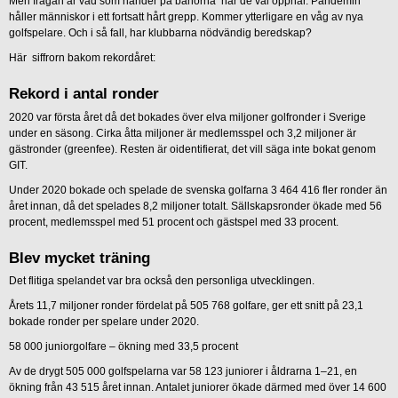
Men frågan är vad som händer på banorna när de väl öppnar. Pandemin
håller människor i ett fortsatt hårt grepp. Kommer ytterligare en våg av nya
golfspelare. Och i så fall, har klubbarna nödvändig beredskap?
Här siffrorn bakom rekordåret:
Rekord i antal ronder
2020 var första året då det bokades över elva miljoner golfronder i Sverige
under en säsong. Cirka åtta miljoner är medlemsspel och 3,2 miljoner är
gästronder (greenfee). Resten är oidentifierat, det vill säga inte bokat genom
GIT.
Under 2020 bokade och spelade de svenska golfarna 3 464 416 fler ronder än
året innan, då det spelades 8,2 miljoner totalt. Sällskapsronder ökade med 56
procent, medlemsspel med 51 procent och gästspel med 33 procent.
Blev mycket träning
Det flitiga spelandet var bra också den personliga utvecklingen.
Årets 11,7 miljoner ronder fördelat på 505 768 golfare, ger ett snitt på 23,1
bokade ronder per spelare under 2020.
58 000 juniorgolfare – ökning med 33,5 procent
Av de drygt 505 000 golfspelarna var 58 123 juniorer i åldrarna 1–21, en
ökning från 43 515 året innan. Antalet juniorer ökade därmed med över 14 600