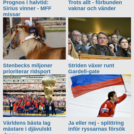
Prognos i halvtid:
Trots allt - förbunden
Sirius vinner - MFF
vaknar och vänder
missar
Stenbecks miljoner
Striden växer runt
prioriterar ridsport
Gardell-gate
Världens bästa lag
Ja eller nej - splittring
mästare i djävulskt
inför ryssarnas försök