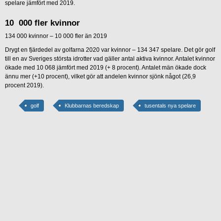
spelare jämfört med 2019.
10 000 fler kvinnor
134 000 kvinnor – 10 000 fler än 2019
Drygt en fjärdedel av golfarna 2020 var kvinnor – 134 347 spelare. Det gör golf
till en av Sveriges största idrotter vad gäller antal aktiva kvinnor. Antalet kvinnor
ökade med 10 068 jämfört med 2019 (+ 8 procent). Antalet män ökade dock
ännu mer (+10 procent), vilket gör att andelen kvinnor sjönk något (26,9
procent 2019).
golf
Klubbarnas beredskap
tusentals nya spelare