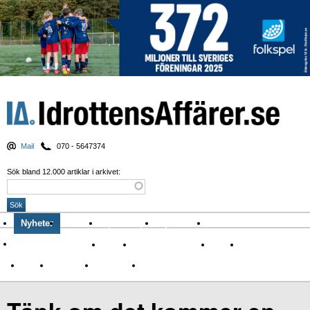
Mail
070 - 5647374
Sök bland 12.000 artiklar i arkivet:
Nyheter
Krönikor
Sport & spel
Nyhetsbrev
Arkiv
Om Idrottens Affärer
Affärer
I spåren av Corona
Arena
Event
Namn
Sponsring
TV-nyheter
Idrott & Turism