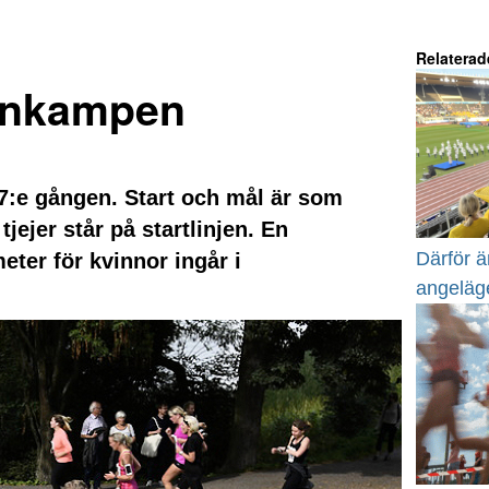
Relaterad
innkampen
37:e gången. Start och mål är som
jejer står på startlinjen. En
Därför 
ter för kvinnor ingår i
angeläg