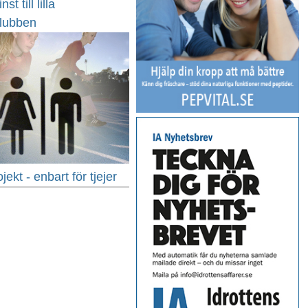
st till lilla
klubben
jekt - enbart för tjejer