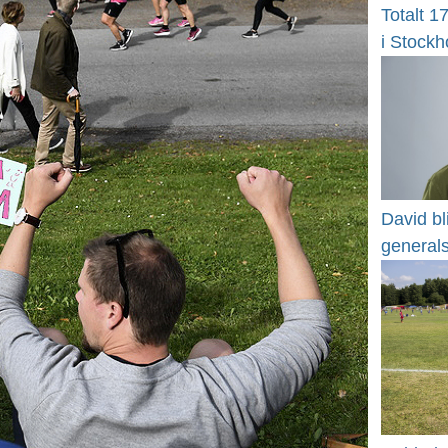
Totalt 1
i Stock
David bl
general