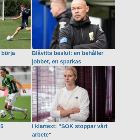
 börja
Blåvitts beslut: en behåller
jobbet, en sparkas
65
I klartext: "SOK stoppar vårt
arbete"