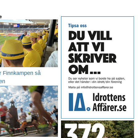
e
är Finnkampen så
en