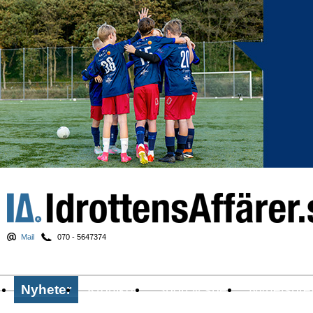
Mail
070 - 5647374
Nyheter
Krönikor
Sport & spel
Nyhetsbre