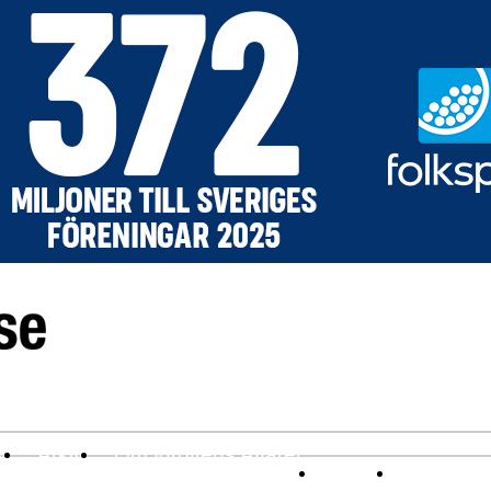
v
Arkiv
Om Idrottens Affärer
Affärer
I spåren av 