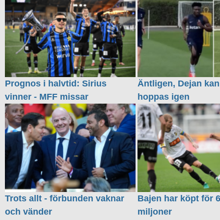
Prognos i halvtid: Sirius
Äntligen, Dejan kan
vinner - MFF missar
hoppas igen
Trots allt - förbunden vaknar
Bajen har köpt för 
och vänder
miljoner