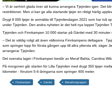
– Vi är oerhört glada över att kunna arrangera Tjejmilen igen. Det blir
restriktioner. Men vi kan ge alla startande tjejer en riktigt härlig uppl
Drygt 8 000 tjejer är anmälda till Tjejmilendagen 2021 som har två 
under Tjejmilen. Den andra nyheten är det helt nya loppet Tjejmilen Tr
Tjejmilen och Finnkampen 10 000 startar på Gärdet med 30 minuter me
– Det är väldig roligt att även välkomna Finnkampens deltagare . Tjejmi
som springer lopp för första gången upp till allra yttersta elit, sä
arrangerar Tjejmilen.
Det svenska laget i Finnkampen består av Meraf Bahta, Carolina Wik
På morgonen går starten för Lilla Tjejmilen med drygt 350 tjejer mellan
kilometer - förutom 5-6-åringarna som springer 400 meter.
Finnkampen
Gärdet
Marathongruppen