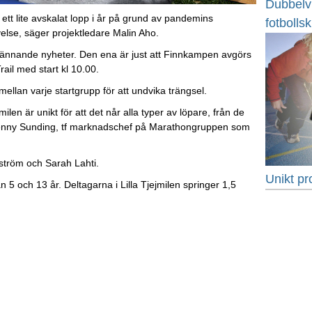
Dubbelvin
 ett lite avskalat lopp i år på grund av pandemins
fotbolls
evelse, säger projektledare Malin Aho.
spännande nyheter. Den ena är just att Finnkampen avgörs
ail med start kl 10.00.
llan varje startgrupp för att undvika trängsel.
len är unikt för att det når alla typer av löpare, från de
ger Jenny Sunding, tf marknadschef på Marathongruppen som
ström och Sarah Lahti.
Unikt pro
 5 och 13 år. Deltagarna i Lilla Tjejmilen springer 1,5